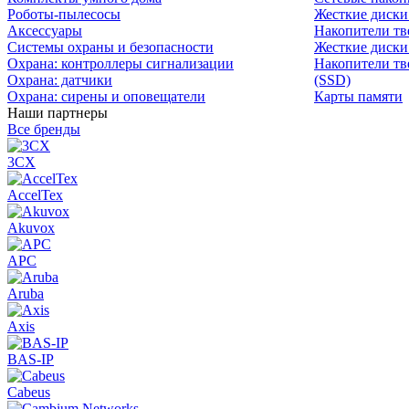
Роботы-пылесосы
Жесткие диск
Аксессуары
Накопители тв
Системы охраны и безопасности
Жесткие диски
Охрана: контроллеры сигнализации
Накопители тв
Охрана: датчики
(SSD)
Охрана: сирены и оповещатели
Карты памяти
Наши партнеры
Все бренды
3CX
AccelTex
Akuvox
APC
Aruba
Axis
BAS-IP
Cabeus