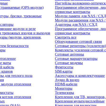
едные
Пигтейлы волоконно-оптическ
траиваемые (OPS-модули)
Программное обеспечение, лиц
сервисные контракты
атуры, брелки, тревожные
Модули памяти для NAS / СХ
Модули расширения для NAS 
нсляторы
Адаптеры для NAS / СХД
ляющие модули и реле
Программное обеспечение, лиц
и тревожных входов и выходов
сервисные контракты
уары (модули, крепления,
Смотреть все
Оборудование сотовой связи
тем безопасности
Сотовые репитеры (усилители)
ары
Комплекты усиления сотовой с
Сотовые антенны
отопление
Сотовые маршрутизаторы
е маты
Сотовые модемы
й кабель
Фемтосоты
и кранов
SIM-карты
ры для теплого пола
Аксессуары и комплектующие
ия
Аудио & видео
 модули отопления
HDMI-кабели
Мониторы
рмостаты
Телевизоры
я котлов отопления
Крепления для ТВ, мониторов,
ных
Крепления мультидисплейные
ители (NAS)
Крепления для видеостен