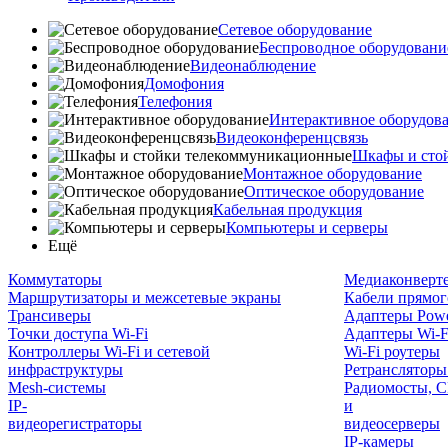
Сетевое оборудование
Беспроводное оборудовани
Видеонаблюдение
Домофония
Телефония
Интерактивное оборудов
Видеоконференцсвязь
Шкафы и сто
Монтажное оборудование
Оптическое оборудование
Кабельная продукция
Компьютеры и серверы
Ещё
Коммутаторы
Медиаконверт
Маршрутизаторы и межсетевые экраны
Кабели прямог
Трансиверы
Адаптеры Powe
Точки доступа Wi-Fi
Адаптеры Wi-F
Контроллеры Wi-Fi и сетевой
Wi-Fi роутеры
инфраструктуры
Ретрансляторы
Mesh-системы
Радиомосты, C
IP-
и
видеорегистраторы
видеосерверы
IP-камеры