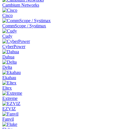
Cambium Networks
Cisco
CommScope / Systimax
Cudy
CyberPower
Dahua
Delta
Ekahau
Eltex
Extreme
EZVIZ
Fanvil