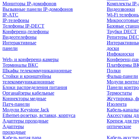
Мониторы IP-домофонов
Комплекты IP
Вызывные панели IP-домофонов
Видеозвонки
IP-АТС
Wi-Fi телефон
IP-телефоны
Микросотовые
Телефоны IP-DECT
Базовые станц
Конференц-телефоны
Трубки DECT
Видеотелефоны
Репитеры DE
Интерактивные
Интерактивны
панели
доски
Инфокиоски
Web- и конференц-камеры
Конференц-пане
Терминалы ВКС
Платформы В
Шкафы телекоммуникационные
Полки
Стойки и кронштейны
Фальш-панели
телекоммуникационные
Модули венти
Блоки распределения питания
Панели контр
Органайзеры кабельные
Термостаты
Коннекторы медные
Жгутировка, ф
Патч-панели
Изолента
Модули Keystone Jack
Кабель-каналы
Ethernet-розетки, вставки, корпуса
Аксессуары дл
Адаптеры проходные
Крепеж для тр
Адаптеры
оптические
проходные
Кабель витая пара
Кабель акусти