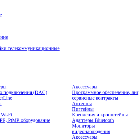
е
ание
йки телекоммуникационные
еры
Аксессуары
о подключения (DAC)
Программное обеспечение, лиц
rLine
сервисные контракты
i
Антенны
Пигтейлы
 Wi-Fi
Крепления и кронштейны
PE, PtMP-оборудование
Адаптеры Bluetooth
Мониторы
видеонаблюдения
Аксессуары