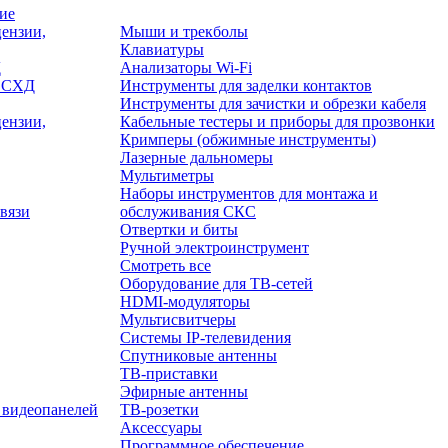
ие
ензии,
Мыши и трекболы
Клавиатуры
Д
Анализаторы Wi-Fi
/ СХД
Инструменты для заделки контактов
Инструменты для зачистки и обрезки кабеля
ензии,
Кабельные тестеры и приборы для прозвонки
Кримперы (обжимные инструменты)
Лазерные дальномеры
Мультиметры
Наборы инструментов для монтажа и
вязи
обслуживания СКС
Отвертки и биты
Ручной электроинструмент
Смотреть все
Оборудование для ТВ-сетей
HDMI-модуляторы
Мультисвитчеры
Системы IP-телевидения
Спутниковые антенны
ТВ-приставки
Эфирные антенны
 видеопанелей
ТВ-розетки
Аксессуары
Программное обеспечение