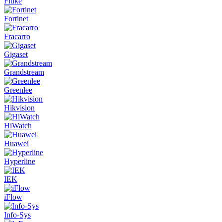
Fluke
Fortinet
Fracarro
Gigaset
Grandstream
Greenlee
Hikvision
HiWatch
Huawei
Hyperline
IEK
iFlow
Info-Sys