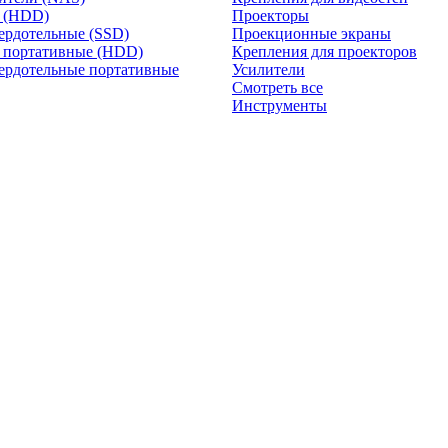
и (HDD)
Проекторы
ердотельные (SSD)
Проекционные экраны
 портативные (HDD)
Крепления для проекторов
ердотельные портативные
Усилители
Смотреть все
Инструменты