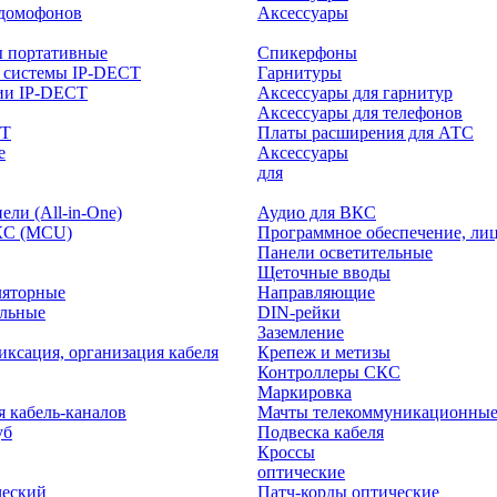
-домофонов
Аксессуары
ы портативные
Спикерфоны
 системы IP-DECT
Гарнитуры
ии IP-DECT
Аксессуары для гарнитур
Аксессуары для телефонов
CT
Платы расширения для АТС
е
Аксессуары
интерактивного
для
ли (All-in-One)
Аудио для ВКС
КС (MCU)
Программное обеспечение, ли
Панели осветительные
Щеточные вводы
ляторные
Направляющие
ольные
DIN-рейки
Заземление
иксация, организация кабеля
Крепеж и метизы
Контроллеры СКС
Маркировка
я кабель-каналов
Мачты телекоммуникационны
уб
Подвеска кабеля
Кроссы
оптические
ческий
Патч-корды оптические