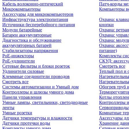
Кабель волоконно-оптический
Патч-корды м
Микрокомпьютеры
Компьютеры вс
Аксессуары для микрокомпьютеров
Инфраструктура электропитания
Охрана: клави
Источники бесперебойного питания
кнопки
Модули батарейные
Охрана: ретра
Батареи аккумуляторные
Охрана: управ
Диагностика и обслуживание
Охрана: модул
аккумуляторных батарей
Охрана: аксесс
Стабилизаторы напряжения
питание)
PoE-инжекторы
Комплекты сис
PoE-удлинители
СКУД: аксессу
Сетевые фильтры и блоки розеток
Смотреть все
Удлинители силовые
Теплый пол и 
Клеммные соединители проводов
Нагревательны
Смотреть все
Нагревательны
Системы автоматизации и Умный дом
Обогрев труб 
Контроллеры и шлюзы умного дома
Терморегулято
Панели управления
Котлы отоплен
Умные лампы, светильники, светодиодные
Контроллеры и
ленты
Сервоприводы
Умные розетки
Комнатные те
Датчики температуры и влажности
Аксессуары дл
Датчики протечки воды
Хранение дан
Комплекты умного дома
Сетевые накоп