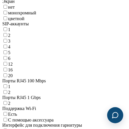
Экран
нет
монохромный
цветной
SIP-аккаунты
1
2
3
4
5
6
12
16
20
Порты RJ45 100 Mbps
1
2
Порты RJ45 1 Gbps
2
Поддержка Wi-Fi
Есть
С помощью аксессуара
Интерфейс для подключения гарнитуры