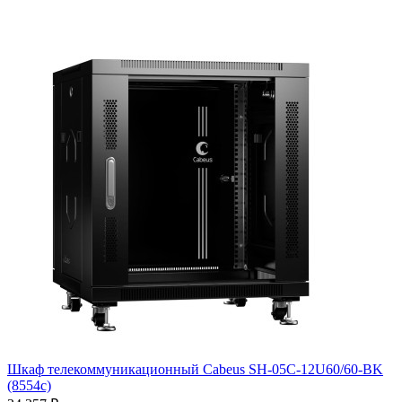
Шкаф телекоммуникационный Cabeus SH-05C-12U60/60-BK
(8554c)