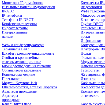
Мониторы IP-домофонов
Комплекты IP
Вызывные панели IP-домофонов
Видеозвонки
IP-АТС
Wi-Fi телефон
IP-телефоны
Микросотовые
Телефоны IP-DECT
Базовые станц
Конференц-телефоны
Трубки DECT
Видеотелефоны
Репитеры DE
Интерактивные
Интерактивны
панели
доски
Инфокиоски
Web- и конференц-камеры
Конференц-пане
Терминалы ВКС
Платформы В
Шкафы телекоммуникационные
Полки
Стойки и кронштейны
Фальш-панели
телекоммуникационные
Модули венти
Блоки распределения питания
Панели контр
Органайзеры кабельные
Термостаты
Коннекторы медные
Жгутировка, ф
Патч-панели
Изолента
Модули Keystone Jack
Кабель-каналы
Ethernet-розетки, вставки, корпуса
Аксессуары дл
Адаптеры проходные
Крепеж для тр
Адаптеры
оптические
проходные
Кабель витая пара
Кабель акусти