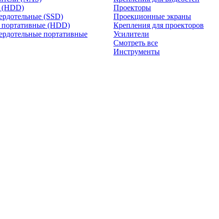
и (HDD)
Проекторы
ердотельные (SSD)
Проекционные экраны
 портативные (HDD)
Крепления для проекторов
ердотельные портативные
Усилители
Смотреть все
Инструменты