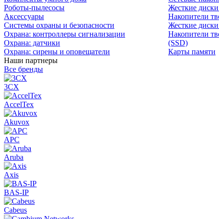
Роботы-пылесосы
Жесткие диск
Аксессуары
Накопители тв
Системы охраны и безопасности
Жесткие диски
Охрана: контроллеры сигнализации
Накопители тв
Охрана: датчики
(SSD)
Охрана: сирены и оповещатели
Карты памяти
Наши партнеры
Все бренды
3CX
AccelTex
Akuvox
APC
Aruba
Axis
BAS-IP
Cabeus