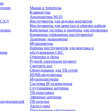
ие
ензии,
Мыши и трекболы
Клавиатуры
Д
Анализаторы Wi-Fi
/ СХД
Инструменты для заделки контактов
Инструменты для зачистки и обрезки кабеля
ензии,
Кабельные тестеры и приборы для прозвонки
Кримперы (обжимные инструменты)
Лазерные дальномеры
Мультиметры
Наборы инструментов для монтажа и
вязи
обслуживания СКС
Отвертки и биты
Ручной электроинструмент
Смотреть все
Оборудование для ТВ-сетей
HDMI-модуляторы
Мультисвитчеры
Системы IP-телевидения
Спутниковые антенны
ТВ-приставки
Эфирные антенны
 видеопанелей
ТВ-розетки
Аксессуары
Программное обеспечение