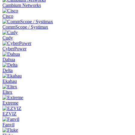
Cambium Networks
Cisco
CommScope / Systimax
Cudy
CyberPower
Dahua
Delta
Ekahau
Eltex
Extreme
EZVIZ
Fanvil