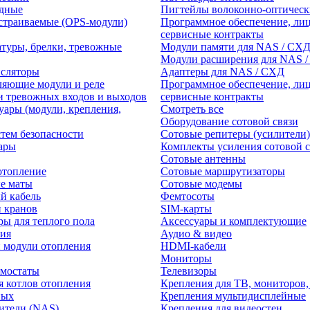
едные
Пигтейлы волоконно-оптическ
траиваемые (OPS-модули)
Программное обеспечение, лиц
сервисные контракты
атуры, брелки, тревожные
Модули памяти для NAS / СХ
Модули расширения для NAS 
нсляторы
Адаптеры для NAS / СХД
ляющие модули и реле
Программное обеспечение, лиц
и тревожных входов и выходов
сервисные контракты
уары (модули, крепления,
Смотреть все
Оборудование сотовой связи
тем безопасности
Сотовые репитеры (усилители)
ары
Комплекты усиления сотовой с
Сотовые антенны
отопление
Сотовые маршрутизаторы
е маты
Сотовые модемы
й кабель
Фемтосоты
и кранов
SIM-карты
ры для теплого пола
Аксессуары и комплектующие
ия
Аудио & видео
 модули отопления
HDMI-кабели
Мониторы
рмостаты
Телевизоры
я котлов отопления
Крепления для ТВ, мониторов,
ных
Крепления мультидисплейные
ители (NAS)
Крепления для видеостен