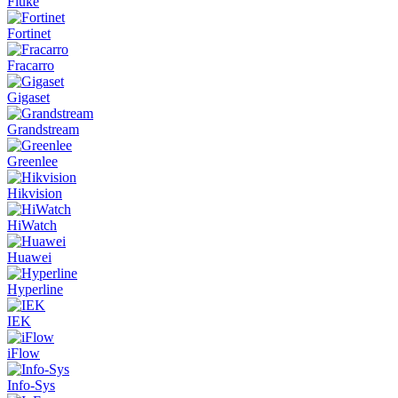
Fluke
Fortinet
Fracarro
Gigaset
Grandstream
Greenlee
Hikvision
HiWatch
Huawei
Hyperline
IEK
iFlow
Info-Sys