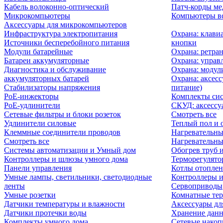
Кабель волоконно-оптический
Патч-корды м
Микрокомпьютеры
Компьютеры вс
Аксессуары для микрокомпьютеров
Инфраструктура электропитания
Охрана: клави
Источники бесперебойного питания
кнопки
Модули батарейные
Охрана: ретра
Батареи аккумуляторные
Охрана: управ
Диагностика и обслуживание
Охрана: модул
аккумуляторных батарей
Охрана: аксесс
Стабилизаторы напряжения
питание)
PoE-инжекторы
Комплекты сис
PoE-удлинители
СКУД: аксессу
Сетевые фильтры и блоки розеток
Смотреть все
Удлинители силовые
Теплый пол и 
Клеммные соединители проводов
Нагревательны
Смотреть все
Нагревательны
Системы автоматизации и Умный дом
Обогрев труб 
Контроллеры и шлюзы умного дома
Терморегулято
Панели управления
Котлы отоплен
Умные лампы, светильники, светодиодные
Контроллеры и
ленты
Сервоприводы
Умные розетки
Комнатные те
Датчики температуры и влажности
Аксессуары дл
Датчики протечки воды
Хранение дан
Комплекты умного дома
Сетевые накоп