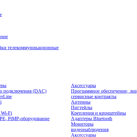
е
ание
йки телекоммуникационные
еры
Аксессуары
о подключения (DAC)
Программное обеспечение, лиц
rLine
сервисные контракты
i
Антенны
Пигтейлы
 Wi-Fi
Крепления и кронштейны
PE, PtMP-оборудование
Адаптеры Bluetooth
Мониторы
видеонаблюдения
Аксессуары