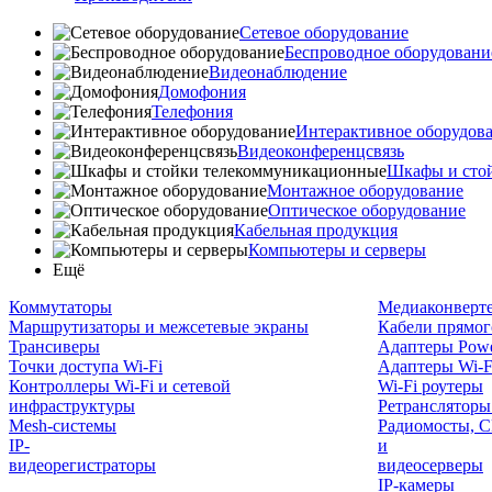
Сетевое оборудование
Беспроводное оборудовани
Видеонаблюдение
Домофония
Телефония
Интерактивное оборудов
Видеоконференцсвязь
Шкафы и сто
Монтажное оборудование
Оптическое оборудование
Кабельная продукция
Компьютеры и серверы
Ещё
Коммутаторы
Медиаконверт
Маршрутизаторы и межсетевые экраны
Кабели прямог
Трансиверы
Адаптеры Powe
Точки доступа Wi-Fi
Адаптеры Wi-F
Контроллеры Wi-Fi и сетевой
Wi-Fi роутеры
инфраструктуры
Ретрансляторы
Mesh-системы
Радиомосты, C
IP-
и
видеорегистраторы
видеосерверы
IP-камеры