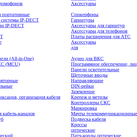
-домофонов
Аксессуары
ы портативные
Спикерфоны
 системы IP-DECT
Гарнитуры
ии IP-DECT
Аксессуары для гарнитур
Аксессуары для телефонов
CT
Платы расширения для АТС
е
Аксессуары
интерактивного
для
ли (All-in-One)
Аудио для ВКС
КС (MCU)
Программное обеспечение, ли
Панели осветительные
Щеточные вводы
ляторные
Направляющие
ольные
DIN-рейки
Заземление
иксация, организация кабеля
Крепеж и метизы
Контроллеры СКС
Маркировка
я кабель-каналов
Мачты телекоммуникационны
уб
Подвеска кабеля
Кроссы
оптические
ческий
Патч-корды оптические