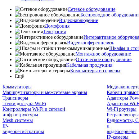
Сетевое оборудование
Беспроводное оборудовани
Видеонаблюдение
Домофония
Телефония
Интерактивное оборудов
Видеоконференцсвязь
Шкафы и сто
Монтажное оборудование
Оптическое оборудование
Кабельная продукция
Компьютеры и серверы
Ещё
Коммутаторы
Медиаконверт
Маршрутизаторы и межсетевые экраны
Кабели прямог
Трансиверы
Адаптеры Powe
Точки доступа Wi-Fi
Адаптеры Wi-F
Контроллеры Wi-Fi и сетевой
Wi-Fi роутеры
инфраструктуры
Ретрансляторы
Mesh-системы
Радиомосты, C
IP-
и
видеорегистраторы
видеосерверы
IP-камеры