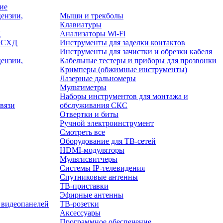
ие
ензии,
Мыши и трекболы
Клавиатуры
Д
Анализаторы Wi-Fi
/ СХД
Инструменты для заделки контактов
Инструменты для зачистки и обрезки кабеля
ензии,
Кабельные тестеры и приборы для прозвонки
Кримперы (обжимные инструменты)
Лазерные дальномеры
Мультиметры
Наборы инструментов для монтажа и
вязи
обслуживания СКС
Отвертки и биты
Ручной электроинструмент
Смотреть все
Оборудование для ТВ-сетей
HDMI-модуляторы
Мультисвитчеры
Системы IP-телевидения
Спутниковые антенны
ТВ-приставки
Эфирные антенны
 видеопанелей
ТВ-розетки
Аксессуары
Программное обеспечение