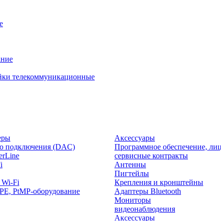
е
ание
йки телекоммуникационные
еры
Аксессуары
о подключения (DAC)
Программное обеспечение, лиц
rLine
сервисные контракты
i
Антенны
Пигтейлы
 Wi-Fi
Крепления и кронштейны
PE, PtMP-оборудование
Адаптеры Bluetooth
Мониторы
видеонаблюдения
Аксессуары