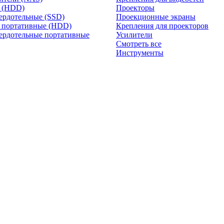
и (HDD)
Проекторы
ердотельные (SSD)
Проекционные экраны
 портативные (HDD)
Крепления для проекторов
ердотельные портативные
Усилители
Смотреть все
Инструменты