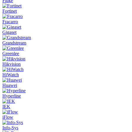
Fluke
Fortinet
Fracarro
Gigaset
Grandstream
Greenlee
Hikvision
HiWatch
Huawei
Hyperline
IEK
iFlow
Info-Sys