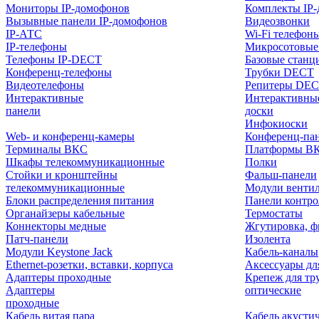
Мониторы IP-домофонов
Комплекты IP
Вызывные панели IP-домофонов
Видеозвонки
IP-АТС
Wi-Fi телефон
IP-телефоны
Микросотовые
Телефоны IP-DECT
Базовые станц
Конференц-телефоны
Трубки DECT
Видеотелефоны
Репитеры DE
Интерактивные
Интерактивны
панели
доски
Инфокиоски
Web- и конференц-камеры
Конференц-пане
Терминалы ВКС
Платформы В
Шкафы телекоммуникационные
Полки
Стойки и кронштейны
Фальш-панели
телекоммуникационные
Модули венти
Блоки распределения питания
Панели контр
Органайзеры кабельные
Термостаты
Коннекторы медные
Жгутировка, ф
Патч-панели
Изолента
Модули Keystone Jack
Кабель-каналы
Ethernet-розетки, вставки, корпуса
Аксессуары дл
Адаптеры проходные
Крепеж для тр
Адаптеры
оптические
проходные
Кабель витая пара
Кабель акусти