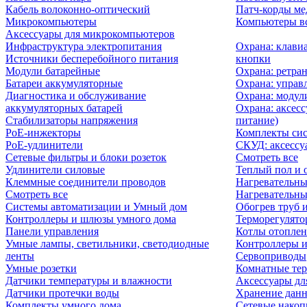
Кабель волоконно-оптический
Патч-корды м
Микрокомпьютеры
Компьютеры вс
Аксессуары для микрокомпьютеров
Инфраструктура электропитания
Охрана: клави
Источники бесперебойного питания
кнопки
Модули батарейные
Охрана: ретра
Батареи аккумуляторные
Охрана: управ
Диагностика и обслуживание
Охрана: модул
аккумуляторных батарей
Охрана: аксесс
Стабилизаторы напряжения
питание)
PoE-инжекторы
Комплекты сис
PoE-удлинители
СКУД: аксессу
Сетевые фильтры и блоки розеток
Смотреть все
Удлинители силовые
Теплый пол и 
Клеммные соединители проводов
Нагревательны
Смотреть все
Нагревательны
Системы автоматизации и Умный дом
Обогрев труб 
Контроллеры и шлюзы умного дома
Терморегулято
Панели управления
Котлы отоплен
Умные лампы, светильники, светодиодные
Контроллеры и
ленты
Сервоприводы
Умные розетки
Комнатные те
Датчики температуры и влажности
Аксессуары дл
Датчики протечки воды
Хранение дан
Комплекты умного дома
Сетевые накоп