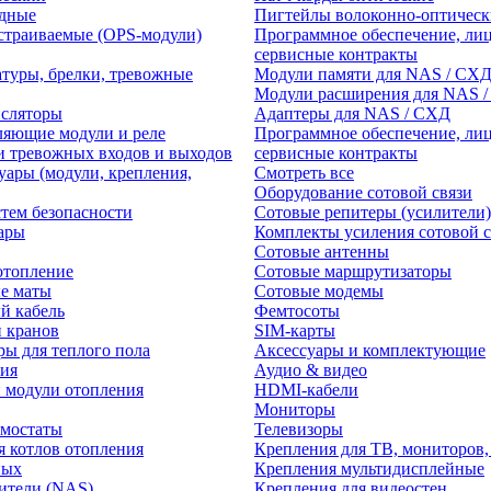
едные
Пигтейлы волоконно-оптическ
траиваемые (OPS-модули)
Программное обеспечение, лиц
сервисные контракты
атуры, брелки, тревожные
Модули памяти для NAS / СХ
Модули расширения для NAS 
нсляторы
Адаптеры для NAS / СХД
ляющие модули и реле
Программное обеспечение, лиц
и тревожных входов и выходов
сервисные контракты
уары (модули, крепления,
Смотреть все
Оборудование сотовой связи
тем безопасности
Сотовые репитеры (усилители)
ары
Комплекты усиления сотовой с
Сотовые антенны
отопление
Сотовые маршрутизаторы
е маты
Сотовые модемы
й кабель
Фемтосоты
и кранов
SIM-карты
ры для теплого пола
Аксессуары и комплектующие
ия
Аудио & видео
 модули отопления
HDMI-кабели
Мониторы
рмостаты
Телевизоры
я котлов отопления
Крепления для ТВ, мониторов,
ных
Крепления мультидисплейные
ители (NAS)
Крепления для видеостен