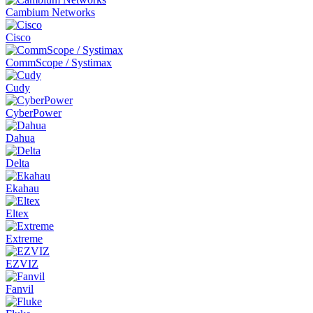
Cambium Networks
Cisco
CommScope / Systimax
Cudy
CyberPower
Dahua
Delta
Ekahau
Eltex
Extreme
EZVIZ
Fanvil