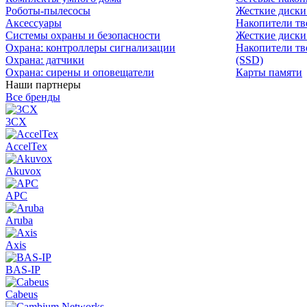
Роботы-пылесосы
Жесткие диск
Аксессуары
Накопители тв
Системы охраны и безопасности
Жесткие диски
Охрана: контроллеры сигнализации
Накопители тв
Охрана: датчики
(SSD)
Охрана: сирены и оповещатели
Карты памяти
Наши партнеры
Все бренды
3CX
AccelTex
Akuvox
APC
Aruba
Axis
BAS-IP
Cabeus