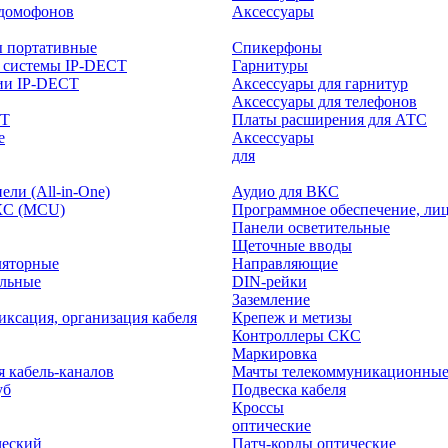
-домофонов
Аксессуары
ы портативные
Спикерфоны
 системы IP-DECT
Гарнитуры
ии IP-DECT
Аксессуары для гарнитур
Аксессуары для телефонов
CT
Платы расширения для АТС
е
Аксессуары
интерактивного
для
ли (All-in-One)
Аудио для ВКС
КС (MCU)
Программное обеспечение, ли
Панели осветительные
Щеточные вводы
ляторные
Направляющие
ольные
DIN-рейки
Заземление
иксация, организация кабеля
Крепеж и метизы
Контроллеры СКС
Маркировка
я кабель-каналов
Мачты телекоммуникационны
уб
Подвеска кабеля
Кроссы
оптические
ческий
Патч-корды оптические