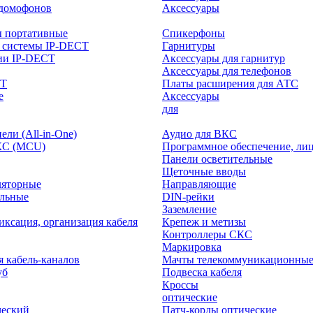
-домофонов
Аксессуары
ы портативные
Спикерфоны
 системы IP-DECT
Гарнитуры
ии IP-DECT
Аксессуары для гарнитур
Аксессуары для телефонов
CT
Платы расширения для АТС
е
Аксессуары
интерактивного
для
ли (All-in-One)
Аудио для ВКС
КС (MCU)
Программное обеспечение, ли
Панели осветительные
Щеточные вводы
ляторные
Направляющие
ольные
DIN-рейки
Заземление
иксация, организация кабеля
Крепеж и метизы
Контроллеры СКС
Маркировка
я кабель-каналов
Мачты телекоммуникационны
уб
Подвеска кабеля
Кроссы
оптические
ческий
Патч-корды оптические