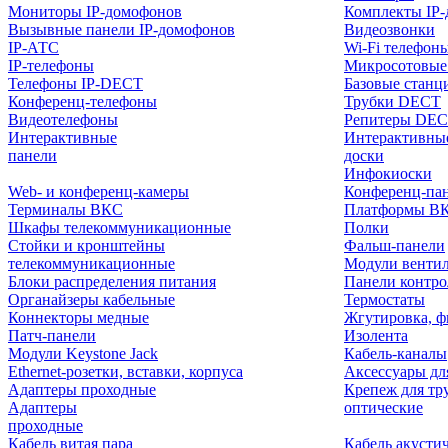
Мониторы IP-домофонов
Комплекты IP
Вызывные панели IP-домофонов
Видеозвонки
IP-АТС
Wi-Fi телефон
IP-телефоны
Микросотовые
Телефоны IP-DECT
Базовые станц
Конференц-телефоны
Трубки DECT
Видеотелефоны
Репитеры DE
Интерактивные
Интерактивны
панели
доски
Инфокиоски
Web- и конференц-камеры
Конференц-пане
Терминалы ВКС
Платформы В
Шкафы телекоммуникационные
Полки
Стойки и кронштейны
Фальш-панели
телекоммуникационные
Модули венти
Блоки распределения питания
Панели контр
Органайзеры кабельные
Термостаты
Коннекторы медные
Жгутировка, ф
Патч-панели
Изолента
Модули Keystone Jack
Кабель-каналы
Ethernet-розетки, вставки, корпуса
Аксессуары дл
Адаптеры проходные
Крепеж для тр
Адаптеры
оптические
проходные
Кабель витая пара
Кабель акусти