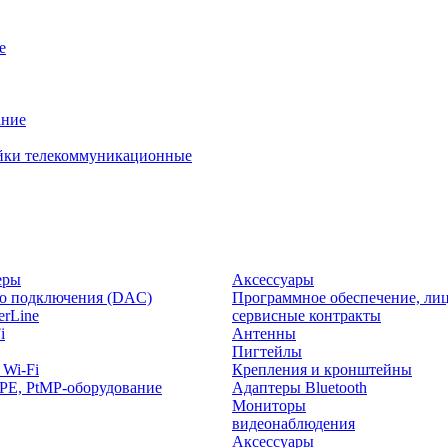
е
ание
йки телекоммуникационные
еры
Аксессуары
о подключения (DAC)
Программное обеспечение, лиц
rLine
сервисные контракты
i
Антенны
Пигтейлы
 Wi-Fi
Крепления и кронштейны
PE, PtMP-оборудование
Адаптеры Bluetooth
Мониторы
видеонаблюдения
Аксессуары