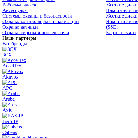
Роботы-пылесосы
Жесткие диск
Аксессуары
Накопители тв
Системы охраны и безопасности
Жесткие диски
Охрана: контроллеры сигнализации
Накопители тв
Охрана: датчики
(SSD)
Охрана: сирены и оповещатели
Карты памяти
Наши партнеры
Все бренды
3CX
AccelTex
Akuvox
APC
Aruba
Axis
BAS-IP
Cabeus