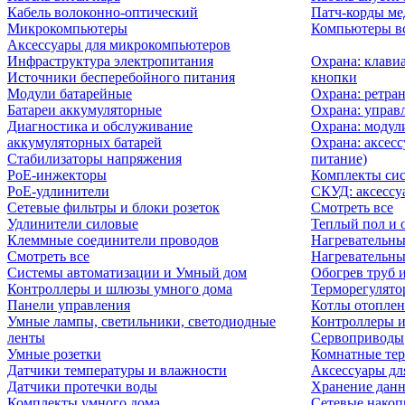
Кабель волоконно-оптический
Патч-корды м
Микрокомпьютеры
Компьютеры вс
Аксессуары для микрокомпьютеров
Инфраструктура электропитания
Охрана: клави
Источники бесперебойного питания
кнопки
Модули батарейные
Охрана: ретра
Батареи аккумуляторные
Охрана: управ
Диагностика и обслуживание
Охрана: модул
аккумуляторных батарей
Охрана: аксесс
Стабилизаторы напряжения
питание)
PoE-инжекторы
Комплекты сис
PoE-удлинители
СКУД: аксессу
Сетевые фильтры и блоки розеток
Смотреть все
Удлинители силовые
Теплый пол и 
Клеммные соединители проводов
Нагревательны
Смотреть все
Нагревательны
Системы автоматизации и Умный дом
Обогрев труб 
Контроллеры и шлюзы умного дома
Терморегулято
Панели управления
Котлы отоплен
Умные лампы, светильники, светодиодные
Контроллеры и
ленты
Сервоприводы
Умные розетки
Комнатные те
Датчики температуры и влажности
Аксессуары дл
Датчики протечки воды
Хранение дан
Комплекты умного дома
Сетевые накоп