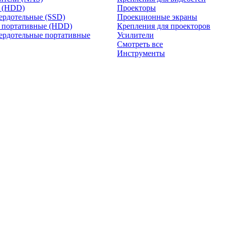
и (HDD)
Проекторы
ердотельные (SSD)
Проекционные экраны
 портативные (HDD)
Крепления для проекторов
ердотельные портативные
Усилители
Смотреть все
Инструменты