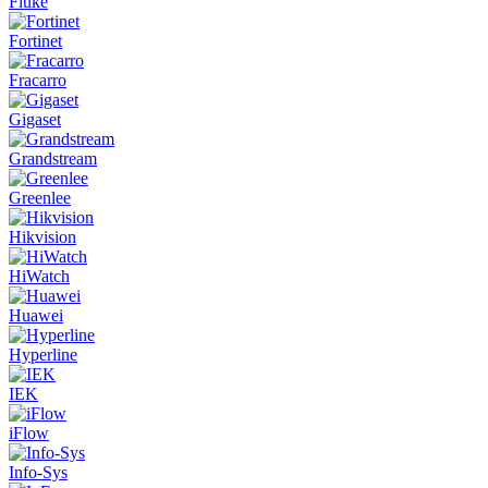
Fluke
Fortinet
Fracarro
Gigaset
Grandstream
Greenlee
Hikvision
HiWatch
Huawei
Hyperline
IEK
iFlow
Info-Sys