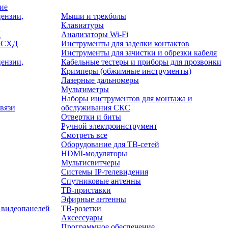
ие
ензии,
Мыши и трекболы
Клавиатуры
Д
Анализаторы Wi-Fi
/ СХД
Инструменты для заделки контактов
Инструменты для зачистки и обрезки кабеля
ензии,
Кабельные тестеры и приборы для прозвонки
Кримперы (обжимные инструменты)
Лазерные дальномеры
Мультиметры
Наборы инструментов для монтажа и
вязи
обслуживания СКС
Отвертки и биты
Ручной электроинструмент
Смотреть все
Оборудование для ТВ-сетей
HDMI-модуляторы
Мультисвитчеры
Системы IP-телевидения
Спутниковые антенны
ТВ-приставки
Эфирные антенны
 видеопанелей
ТВ-розетки
Аксессуары
Программное обеспечение