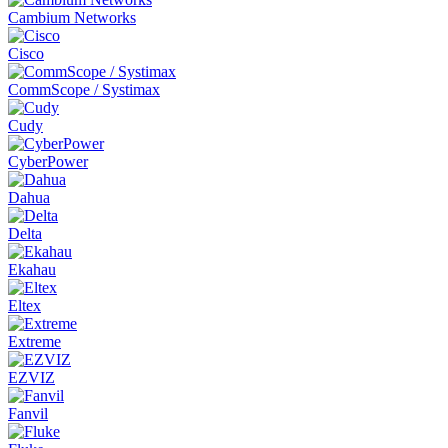
Cambium Networks
Cisco
CommScope / Systimax
Cudy
CyberPower
Dahua
Delta
Ekahau
Eltex
Extreme
EZVIZ
Fanvil