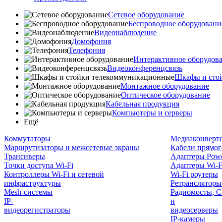
Сетевое оборудование
Беспроводное оборудовани
Видеонаблюдение
Домофония
Телефония
Интерактивное оборудов
Видеоконференцсвязь
Шкафы и сто
Монтажное оборудование
Оптическое оборудование
Кабельная продукция
Компьютеры и серверы
Ещё
Коммутаторы
Медиаконверт
Маршрутизаторы и межсетевые экраны
Кабели прямог
Трансиверы
Адаптеры Powe
Точки доступа Wi-Fi
Адаптеры Wi-F
Контроллеры Wi-Fi и сетевой
Wi-Fi роутеры
инфраструктуры
Ретрансляторы
Mesh-системы
Радиомосты, C
IP-
и
видеорегистраторы
видеосерверы
IP-камеры