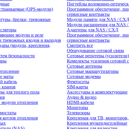
едные
Пигтейлы волоконно-оптическ
траиваемые (OPS-модули)
Программное обеспечение, лиц
сервисные контракты
атуры, брелки, тревожные
Модули памяти для NAS / СХ
Модули расширения для NAS 
нсляторы
Адаптеры для NAS / СХД
ляющие модули и реле
Программное обеспечение, лиц
и тревожных входов и выходов
сервисные контракты
уары (модули, крепления,
Смотреть все
Оборудование сотовой связи
тем безопасности
Сотовые репитеры (усилители)
ары
Комплекты усиления сотовой с
Сотовые антенны
отопление
Сотовые маршрутизаторы
е маты
Сотовые модемы
й кабель
Фемтосоты
и кранов
SIM-карты
ры для теплого пола
Аксессуары и комплектующие
ия
Аудио & видео
 модули отопления
HDMI-кабели
Мониторы
рмостаты
Телевизоры
я котлов отопления
Крепления для ТВ, мониторов,
ных
Крепления мультидисплейные
ители (NAS)
Крепления для видеостен