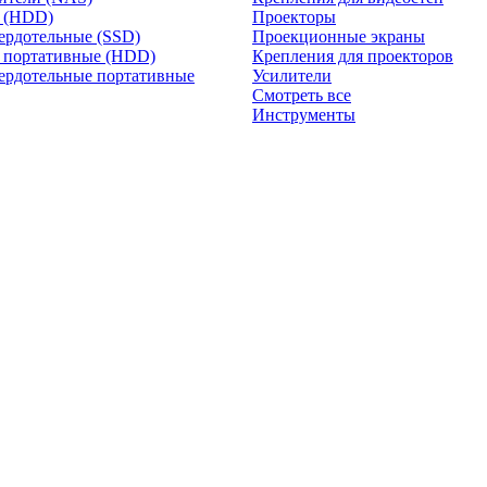
и (HDD)
Проекторы
ердотельные (SSD)
Проекционные экраны
 портативные (HDD)
Крепления для проекторов
ердотельные портативные
Усилители
Смотреть все
Инструменты