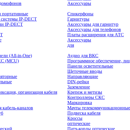
-домофонов
Аксессуары
ы портативные
Спикерфоны
 системы IP-DECT
Гарнитуры
ии IP-DECT
Аксессуары для гарнитур
Аксессуары для телефонов
CT
Платы расширения для АТС
е
Аксессуары
интерактивного
для
ли (All-in-One)
Аудио для ВКС
КС (MCU)
Программное обеспечение, ли
Панели осветительные
Щеточные вводы
ляторные
Направляющие
ольные
DIN-рейки
Заземление
иксация, организация кабеля
Крепеж и метизы
Контроллеры СКС
Маркировка
я кабель-каналов
Мачты телекоммуникационны
уб
Подвеска кабеля
Кроссы
оптические
ческий
Патч-корды оптические