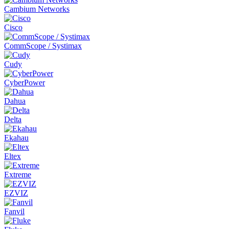
Cambium Networks
Cisco
CommScope / Systimax
Cudy
CyberPower
Dahua
Delta
Ekahau
Eltex
Extreme
EZVIZ
Fanvil