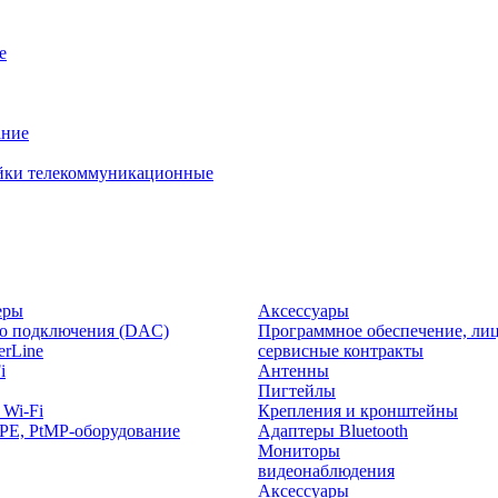
е
ание
йки телекоммуникационные
еры
Аксессуары
о подключения (DAC)
Программное обеспечение, лиц
rLine
сервисные контракты
i
Антенны
Пигтейлы
 Wi-Fi
Крепления и кронштейны
PE, PtMP-оборудование
Адаптеры Bluetooth
Мониторы
видеонаблюдения
Аксессуары