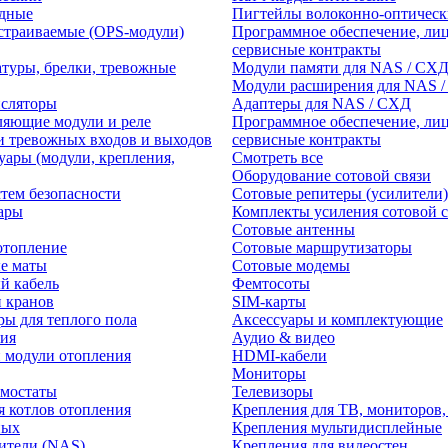
едные
Пигтейлы волоконно-оптическ
траиваемые (OPS-модули)
Программное обеспечение, лиц
сервисные контракты
атуры, брелки, тревожные
Модули памяти для NAS / СХ
Модули расширения для NAS 
нсляторы
Адаптеры для NAS / СХД
ляющие модули и реле
Программное обеспечение, лиц
и тревожных входов и выходов
сервисные контракты
уары (модули, крепления,
Смотреть все
Оборудование сотовой связи
тем безопасности
Сотовые репитеры (усилители)
ары
Комплекты усиления сотовой с
Сотовые антенны
отопление
Сотовые маршрутизаторы
е маты
Сотовые модемы
й кабель
Фемтосоты
и кранов
SIM-карты
ры для теплого пола
Аксессуары и комплектующие
ия
Аудио & видео
 модули отопления
HDMI-кабели
Мониторы
рмостаты
Телевизоры
я котлов отопления
Крепления для ТВ, мониторов,
ных
Крепления мультидисплейные
ители (NAS)
Крепления для видеостен