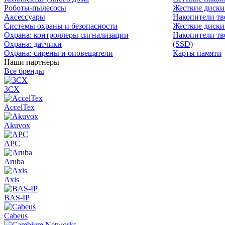
Роботы-пылесосы
Жесткие диск
Аксессуары
Накопители тв
Системы охраны и безопасности
Жесткие диски
Охрана: контроллеры сигнализации
Накопители тв
Охрана: датчики
(SSD)
Охрана: сирены и оповещатели
Карты памяти
Наши партнеры
Все бренды
3CX
AccelTex
Akuvox
APC
Aruba
Axis
BAS-IP
Cabeus