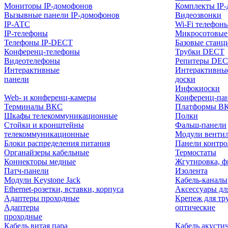
Мониторы IP-домофонов
Комплекты IP
Вызывные панели IP-домофонов
Видеозвонки
IP-АТС
Wi-Fi телефон
IP-телефоны
Микросотовые
Телефоны IP-DECT
Базовые станц
Конференц-телефоны
Трубки DECT
Видеотелефоны
Репитеры DE
Интерактивные
Интерактивны
панели
доски
Инфокиоски
Web- и конференц-камеры
Конференц-пане
Терминалы ВКС
Платформы В
Шкафы телекоммуникационные
Полки
Стойки и кронштейны
Фальш-панели
телекоммуникационные
Модули венти
Блоки распределения питания
Панели контр
Органайзеры кабельные
Термостаты
Коннекторы медные
Жгутировка, ф
Патч-панели
Изолента
Модули Keystone Jack
Кабель-каналы
Ethernet-розетки, вставки, корпуса
Аксессуары дл
Адаптеры проходные
Крепеж для тр
Адаптеры
оптические
проходные
Кабель витая пара
Кабель акусти