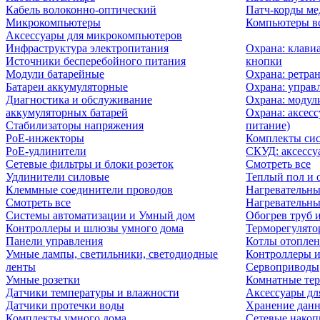
Кабель волоконно-оптический
Патч-корды м
Микрокомпьютеры
Компьютеры вс
Аксессуары для микрокомпьютеров
Инфраструктура электропитания
Охрана: клави
Источники бесперебойного питания
кнопки
Модули батарейные
Охрана: ретра
Батареи аккумуляторные
Охрана: управ
Диагностика и обслуживание
Охрана: модул
аккумуляторных батарей
Охрана: аксесс
Стабилизаторы напряжения
питание)
PoE-инжекторы
Комплекты сис
PoE-удлинители
СКУД: аксессу
Сетевые фильтры и блоки розеток
Смотреть все
Удлинители силовые
Теплый пол и 
Клеммные соединители проводов
Нагревательны
Смотреть все
Нагревательны
Системы автоматизации и Умный дом
Обогрев труб 
Контроллеры и шлюзы умного дома
Терморегулято
Панели управления
Котлы отоплен
Умные лампы, светильники, светодиодные
Контроллеры и
ленты
Сервоприводы
Умные розетки
Комнатные те
Датчики температуры и влажности
Аксессуары дл
Датчики протечки воды
Хранение дан
Комплекты умного дома
Сетевые накоп