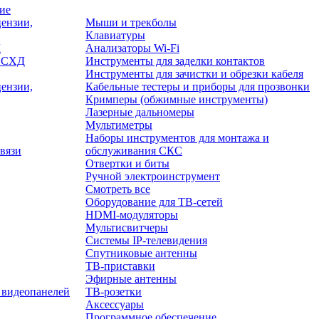
ие
ензии,
Мыши и трекболы
Клавиатуры
Д
Анализаторы Wi-Fi
/ СХД
Инструменты для заделки контактов
Инструменты для зачистки и обрезки кабеля
ензии,
Кабельные тестеры и приборы для прозвонки
Кримперы (обжимные инструменты)
Лазерные дальномеры
Мультиметры
Наборы инструментов для монтажа и
вязи
обслуживания СКС
Отвертки и биты
Ручной электроинструмент
Смотреть все
Оборудование для ТВ-сетей
HDMI-модуляторы
Мультисвитчеры
Системы IP-телевидения
Спутниковые антенны
ТВ-приставки
Эфирные антенны
 видеопанелей
ТВ-розетки
Аксессуары
Программное обеспечение