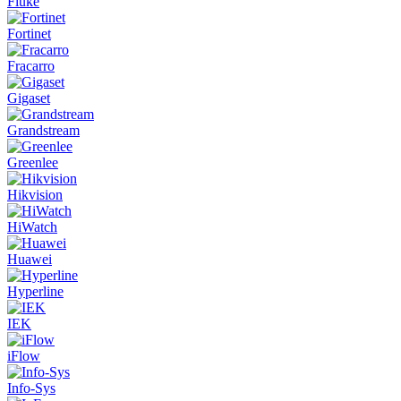
Fluke
Fortinet
Fracarro
Gigaset
Grandstream
Greenlee
Hikvision
HiWatch
Huawei
Hyperline
IEK
iFlow
Info-Sys