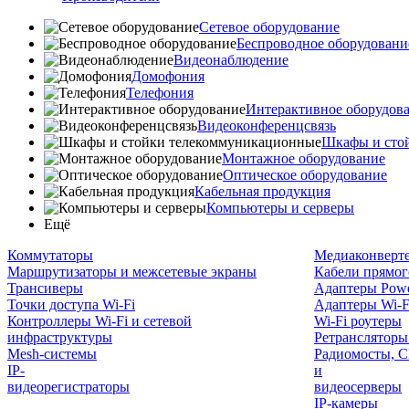
Сетевое оборудование
Беспроводное оборудовани
Видеонаблюдение
Домофония
Телефония
Интерактивное оборудов
Видеоконференцсвязь
Шкафы и сто
Монтажное оборудование
Оптическое оборудование
Кабельная продукция
Компьютеры и серверы
Ещё
Коммутаторы
Медиаконверт
Маршрутизаторы и межсетевые экраны
Кабели прямог
Трансиверы
Адаптеры Powe
Точки доступа Wi-Fi
Адаптеры Wi-F
Контроллеры Wi-Fi и сетевой
Wi-Fi роутеры
инфраструктуры
Ретрансляторы
Mesh-системы
Радиомосты, C
IP-
и
видеорегистраторы
видеосерверы
IP-камеры