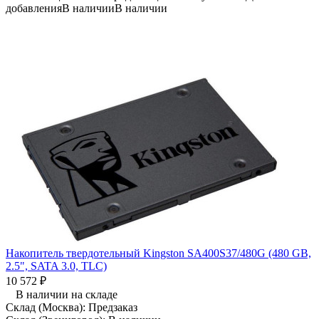
добавления
В наличии
В наличии
Накопитель твердотельный Kingston SA400S37/480G (480 GB,
2.5", SATA 3.0, TLC)
10 572
₽
В наличии на складе
Склад (Москва):
Предзаказ