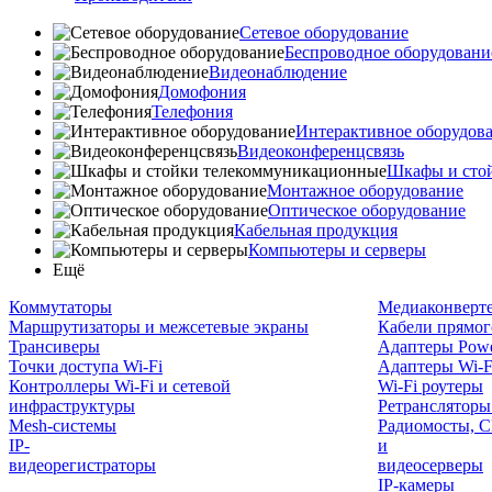
Сетевое оборудование
Беспроводное оборудовани
Видеонаблюдение
Домофония
Телефония
Интерактивное оборудов
Видеоконференцсвязь
Шкафы и сто
Монтажное оборудование
Оптическое оборудование
Кабельная продукция
Компьютеры и серверы
Ещё
Коммутаторы
Медиаконверт
Маршрутизаторы и межсетевые экраны
Кабели прямог
Трансиверы
Адаптеры Powe
Точки доступа Wi-Fi
Адаптеры Wi-F
Контроллеры Wi-Fi и сетевой
Wi-Fi роутеры
инфраструктуры
Ретрансляторы
Mesh-системы
Радиомосты, C
IP-
и
видеорегистраторы
видеосерверы
IP-камеры