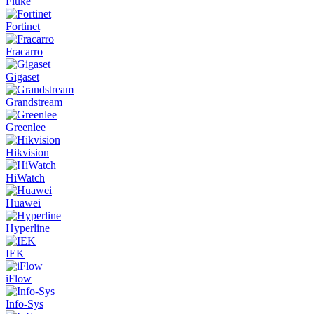
Fluke
Fortinet
Fracarro
Gigaset
Grandstream
Greenlee
Hikvision
HiWatch
Huawei
Hyperline
IEK
iFlow
Info-Sys