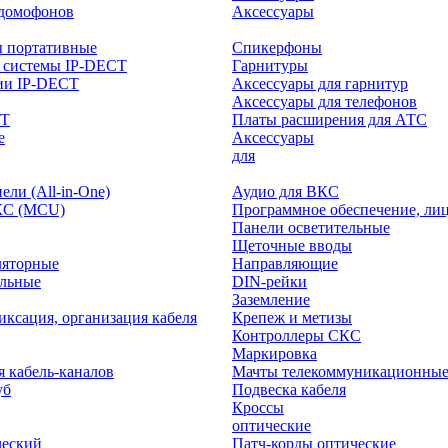
-домофонов
Аксессуары
ы портативные
Спикерфоны
 системы IP-DECT
Гарнитуры
ии IP-DECT
Аксессуары для гарнитур
Аксессуары для телефонов
CT
Платы расширения для АТС
е
Аксессуары
интерактивного
для
ли (All-in-One)
Аудио для ВКС
КС (MCU)
Программное обеспечение, ли
Панели осветительные
Щеточные вводы
ляторные
Направляющие
ольные
DIN-рейки
Заземление
иксация, организация кабеля
Крепеж и метизы
Контроллеры СКС
Маркировка
я кабель-каналов
Мачты телекоммуникационны
уб
Подвеска кабеля
Кроссы
оптические
ческий
Патч-корды оптические