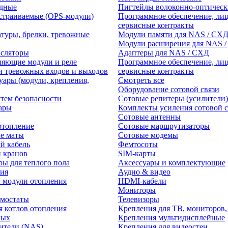
едные
Пигтейлы волоконно-оптическ
траиваемые (OPS-модули)
Программное обеспечение, лиц
сервисные контракты
атуры, брелки, тревожные
Модули памяти для NAS / СХ
Модули расширения для NAS 
нсляторы
Адаптеры для NAS / СХД
ляющие модули и реле
Программное обеспечение, лиц
и тревожных входов и выходов
сервисные контракты
уары (модули, крепления,
Смотреть все
Оборудование сотовой связи
тем безопасности
Сотовые репитеры (усилители)
ары
Комплекты усиления сотовой с
Сотовые антенны
отопление
Сотовые маршрутизаторы
е маты
Сотовые модемы
й кабель
Фемтосоты
и кранов
SIM-карты
ры для теплого пола
Аксессуары и комплектующие
ия
Аудио & видео
 модули отопления
HDMI-кабели
Мониторы
рмостаты
Телевизоры
я котлов отопления
Крепления для ТВ, мониторов,
ных
Крепления мультидисплейные
ители (NAS)
Крепления для видеостен