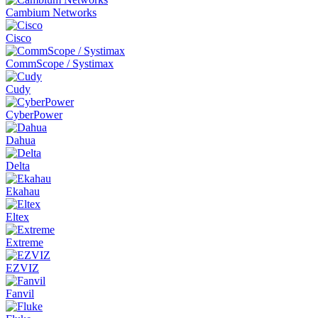
Cambium Networks
Cisco
CommScope / Systimax
Cudy
CyberPower
Dahua
Delta
Ekahau
Eltex
Extreme
EZVIZ
Fanvil