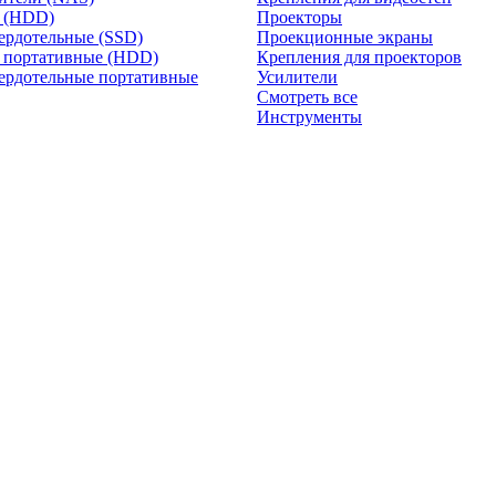
и (HDD)
Проекторы
ердотельные (SSD)
Проекционные экраны
 портативные (HDD)
Крепления для проекторов
ердотельные портативные
Усилители
Смотреть все
Инструменты