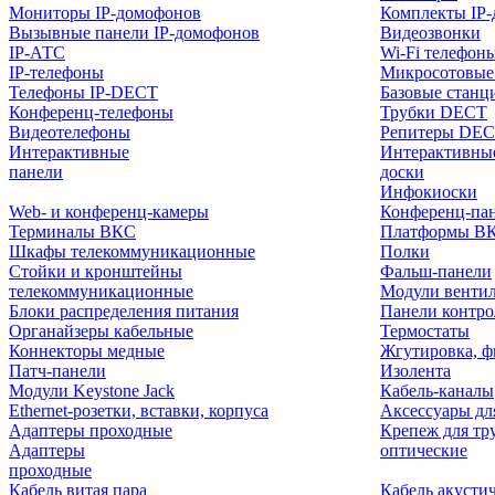
Мониторы IP-домофонов
Комплекты IP
Вызывные панели IP-домофонов
Видеозвонки
IP-АТС
Wi-Fi телефон
IP-телефоны
Микросотовые
Телефоны IP-DECT
Базовые станц
Конференц-телефоны
Трубки DECT
Видеотелефоны
Репитеры DE
Интерактивные
Интерактивны
панели
доски
Инфокиоски
Web- и конференц-камеры
Конференц-пане
Терминалы ВКС
Платформы В
Шкафы телекоммуникационные
Полки
Стойки и кронштейны
Фальш-панели
телекоммуникационные
Модули венти
Блоки распределения питания
Панели контр
Органайзеры кабельные
Термостаты
Коннекторы медные
Жгутировка, ф
Патч-панели
Изолента
Модули Keystone Jack
Кабель-каналы
Ethernet-розетки, вставки, корпуса
Аксессуары дл
Адаптеры проходные
Крепеж для тр
Адаптеры
оптические
проходные
Кабель витая пара
Кабель акусти