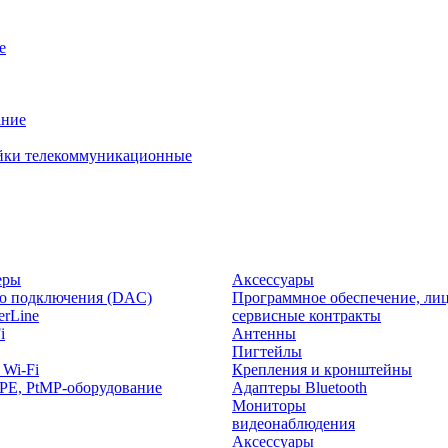
е
ание
йки телекоммуникационные
еры
Аксессуары
о подключения (DAC)
Программное обеспечение, лиц
rLine
сервисные контракты
i
Антенны
Пигтейлы
 Wi-Fi
Крепления и кронштейны
PE, PtMP-оборудование
Адаптеры Bluetooth
Мониторы
видеонаблюдения
Аксессуары