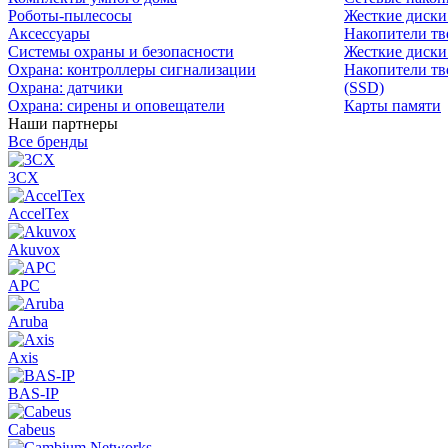
Роботы-пылесосы
Жесткие диск
Аксессуары
Накопители тв
Системы охраны и безопасности
Жесткие диски
Охрана: контроллеры сигнализации
Накопители тв
Охрана: датчики
(SSD)
Охрана: сирены и оповещатели
Карты памяти
Наши партнеры
Все бренды
3CX
AccelTex
Akuvox
APC
Aruba
Axis
BAS-IP
Cabeus