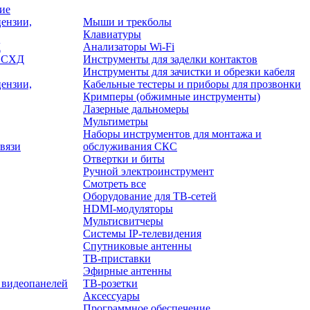
ие
ензии,
Мыши и трекболы
Клавиатуры
Д
Анализаторы Wi-Fi
/ СХД
Инструменты для заделки контактов
Инструменты для зачистки и обрезки кабеля
ензии,
Кабельные тестеры и приборы для прозвонки
Кримперы (обжимные инструменты)
Лазерные дальномеры
Мультиметры
Наборы инструментов для монтажа и
вязи
обслуживания СКС
Отвертки и биты
Ручной электроинструмент
Смотреть все
Оборудование для ТВ-сетей
HDMI-модуляторы
Мультисвитчеры
Системы IP-телевидения
Спутниковые антенны
ТВ-приставки
Эфирные антенны
 видеопанелей
ТВ-розетки
Аксессуары
Программное обеспечение