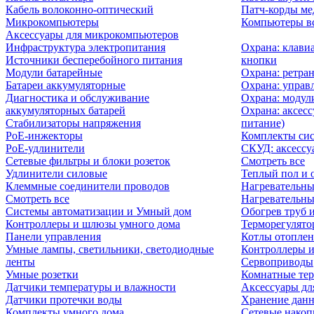
Кабель волоконно-оптический
Патч-корды м
Микрокомпьютеры
Компьютеры вс
Аксессуары для микрокомпьютеров
Инфраструктура электропитания
Охрана: клави
Источники бесперебойного питания
кнопки
Модули батарейные
Охрана: ретра
Батареи аккумуляторные
Охрана: управ
Диагностика и обслуживание
Охрана: модул
аккумуляторных батарей
Охрана: аксесс
Стабилизаторы напряжения
питание)
PoE-инжекторы
Комплекты сис
PoE-удлинители
СКУД: аксессу
Сетевые фильтры и блоки розеток
Смотреть все
Удлинители силовые
Теплый пол и 
Клеммные соединители проводов
Нагревательны
Смотреть все
Нагревательны
Системы автоматизации и Умный дом
Обогрев труб 
Контроллеры и шлюзы умного дома
Терморегулято
Панели управления
Котлы отоплен
Умные лампы, светильники, светодиодные
Контроллеры и
ленты
Сервоприводы
Умные розетки
Комнатные те
Датчики температуры и влажности
Аксессуары дл
Датчики протечки воды
Хранение дан
Комплекты умного дома
Сетевые накоп