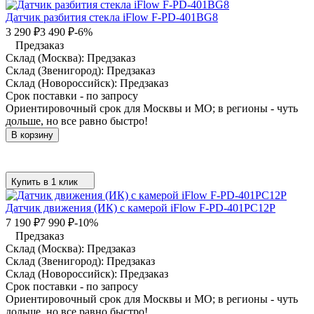
Датчик разбития стекла iFlow F-PD-401BG8
3 290
₽
3 490
₽
-6%
Предзаказ
Склад (Москва):
Предзаказ
Склад (Звенигород):
Предзаказ
Склад (Новороссийск):
Предзаказ
Срок поставки - по запросу
Ориентировочный срок для Москвы и МО; в регионы - чуть
дольше, но все равно быстро!
В корзину
Купить в 1 клик
Датчик движения (ИК) с камерой iFlow F-PD-401PC12P
7 190
₽
7 990
₽
-10%
Предзаказ
Склад (Москва):
Предзаказ
Склад (Звенигород):
Предзаказ
Склад (Новороссийск):
Предзаказ
Срок поставки - по запросу
Ориентировочный срок для Москвы и МО; в регионы - чуть
дольше, но все равно быстро!