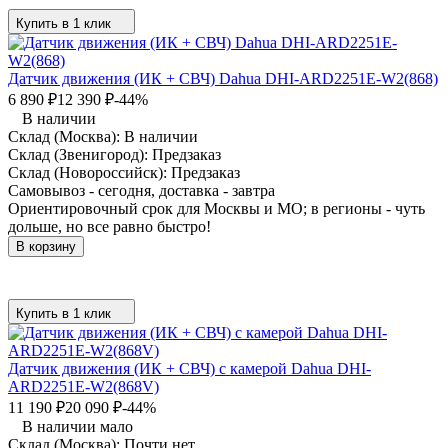
Купить в 1 клик
Датчик движения (ИК + СВЧ) Dahua DHI-ARD2251E-W2(868)
6 890
₽
12 390
₽
-44%
В наличии
Склад (Москва):
В наличии
Склад (Звенигород):
Предзаказ
Склад (Новороссийск):
Предзаказ
Самовывоз - сегодня, доставка - завтра
Ориентировочный срок для Москвы и МО; в регионы - чуть
дольше, но все равно быстро!
В корзину
Купить в 1 клик
Датчик движения (ИК + СВЧ) с камерой Dahua DHI-
ARD2251E-W2(868V)
11 190
₽
20 090
₽
-44%
В наличии мало
Склад (Москва):
Почти нет