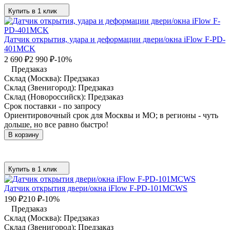
Купить в 1 клик
Датчик открытия, удара и деформации двери/окна iFlow F-PD-
401MCK
2 690
₽
2 990
₽
-10%
Предзаказ
Склад (Москва):
Предзаказ
Склад (Звенигород):
Предзаказ
Склад (Новороссийск):
Предзаказ
Срок поставки - по запросу
Ориентировочный срок для Москвы и МО; в регионы - чуть
дольше, но все равно быстро!
В корзину
Купить в 1 клик
Датчик открытия двери/окна iFlow F-PD-101MCWS
190
₽
210
₽
-10%
Предзаказ
Склад (Москва):
Предзаказ
Склад (Звенигород):
Предзаказ