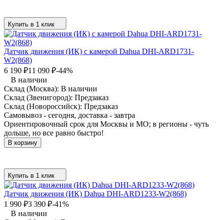
Купить в 1 клик
Датчик движения (ИК) с камерой Dahua DHI-ARD1731-
W2(868)
6 190
₽
11 090
₽
-44%
В наличии
Склад (Москва):
В наличии
Склад (Звенигород):
Предзаказ
Склад (Новороссийск):
Предзаказ
Самовывоз - сегодня, доставка - завтра
Ориентировочный срок для Москвы и МО; в регионы - чуть
дольше, но все равно быстро!
В корзину
Купить в 1 клик
Датчик движения (ИК) Dahua DHI-ARD1233-W2(868)
1 990
₽
3 390
₽
-41%
В наличии