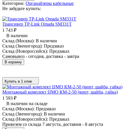
Категории:
Органайзеры кабельные
Не забудьте купить:
Трансивер TP-Link Omada SM331T
1 743
₽
В наличии
Склад (Москва):
В наличии
Склад (Звенигород):
Предзаказ
Склад (Новороссийск):
Предзаказ
Самовывоз - сегодня, доставка - завтра
В корзину
Купить в 1 клик
Монтажный комплект ЦМО КМ-2-50 (винт, шайба, гайка)
1 593
₽
В наличии на складе
Склад (Москва):
Предзаказ
Склад (Звенигород):
В наличии
Склад (Новороссийск):
Предзаказ
Привезем со склада 7 августа, доставим - 8 августа