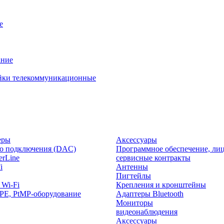
е
ание
йки телекоммуникационные
еры
Аксессуары
о подключения (DAC)
Программное обеспечение, лиц
rLine
сервисные контракты
i
Антенны
Пигтейлы
 Wi-Fi
Крепления и кронштейны
PE, PtMP-оборудование
Адаптеры Bluetooth
Мониторы
видеонаблюдения
Аксессуары