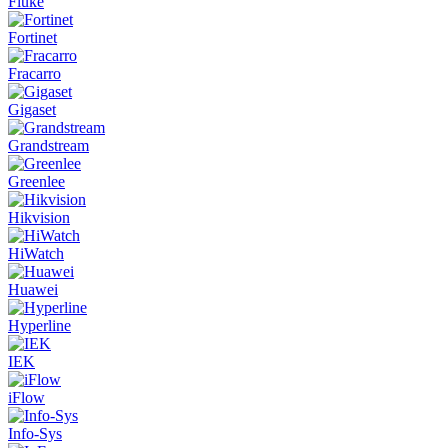
Fluke
Fortinet
Fracarro
Gigaset
Grandstream
Greenlee
Hikvision
HiWatch
Huawei
Hyperline
IEK
iFlow
Info-Sys