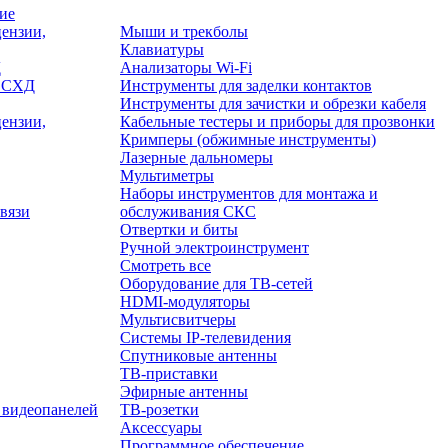
ие
ензии,
Мыши и трекболы
Клавиатуры
Д
Анализаторы Wi-Fi
/ СХД
Инструменты для заделки контактов
Инструменты для зачистки и обрезки кабеля
ензии,
Кабельные тестеры и приборы для прозвонки
Кримперы (обжимные инструменты)
Лазерные дальномеры
Мультиметры
Наборы инструментов для монтажа и
вязи
обслуживания СКС
Отвертки и биты
Ручной электроинструмент
Смотреть все
Оборудование для ТВ-сетей
HDMI-модуляторы
Мультисвитчеры
Системы IP-телевидения
Спутниковые антенны
ТВ-приставки
Эфирные антенны
 видеопанелей
ТВ-розетки
Аксессуары
Программное обеспечение