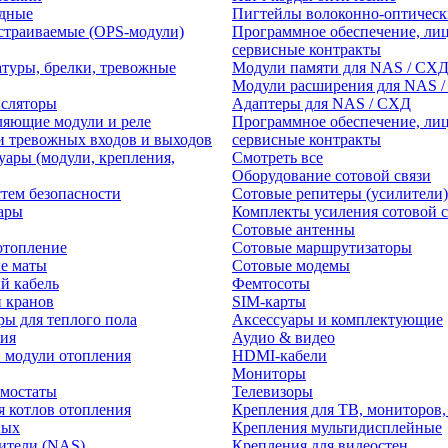
едные
Пигтейлы волоконно-оптическ
траиваемые (OPS-модули)
Программное обеспечение, лиц
сервисные контракты
атуры, брелки, тревожные
Модули памяти для NAS / СХ
Модули расширения для NAS 
нсляторы
Адаптеры для NAS / СХД
ляющие модули и реле
Программное обеспечение, лиц
и тревожных входов и выходов
сервисные контракты
уары (модули, крепления,
Смотреть все
Оборудование сотовой связи
тем безопасности
Сотовые репитеры (усилители)
ары
Комплекты усиления сотовой с
Сотовые антенны
отопление
Сотовые маршрутизаторы
е маты
Сотовые модемы
й кабель
Фемтосоты
и кранов
SIM-карты
ры для теплого пола
Аксессуары и комплектующие
ия
Аудио & видео
 модули отопления
HDMI-кабели
Мониторы
рмостаты
Телевизоры
я котлов отопления
Крепления для ТВ, мониторов,
ных
Крепления мультидисплейные
ители (NAS)
Крепления для видеостен