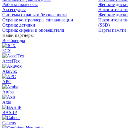
Роботы-пылесосы
Жесткие диск
Аксессуары
Накопители тв
Системы охраны и безопасности
Жесткие диски
Охрана: контроллеры сигнализации
Накопители тв
Охрана: датчики
(SSD)
Охрана: сирены и оповещатели
Карты памяти
Наши партнеры
Все бренды
3CX
AccelTex
Akuvox
APC
Aruba
Axis
BAS-IP
Cabeus