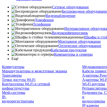
Сетевое оборудование
Беспроводное оборудовани
Видеонаблюдение
Домофония
Телефония
Интерактивное оборудов
Видеоконференцсвязь
Шкафы и сто
Монтажное оборудование
Оптическое оборудование
Кабельная продукция
Компьютеры и серверы
Ещё
Коммутаторы
Медиаконверт
Маршрутизаторы и межсетевые экраны
Кабели прямог
Трансиверы
Адаптеры Powe
Точки доступа Wi-Fi
Адаптеры Wi-F
Контроллеры Wi-Fi и сетевой
Wi-Fi роутеры
инфраструктуры
Ретрансляторы
Mesh-системы
Радиомосты, C
IP-
и
видеорегистраторы
видеосерверы
IP-камеры