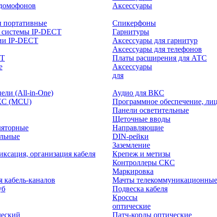
-домофонов
Аксессуары
ы портативные
Спикерфоны
 системы IP-DECT
Гарнитуры
ии IP-DECT
Аксессуары для гарнитур
Аксессуары для телефонов
CT
Платы расширения для АТС
е
Аксессуары
интерактивного
для
ли (All-in-One)
Аудио для ВКС
КС (MCU)
Программное обеспечение, ли
Панели осветительные
Щеточные вводы
ляторные
Направляющие
ольные
DIN-рейки
Заземление
иксация, организация кабеля
Крепеж и метизы
Контроллеры СКС
Маркировка
я кабель-каналов
Мачты телекоммуникационны
уб
Подвеска кабеля
Кроссы
оптические
ческий
Патч-корды оптические