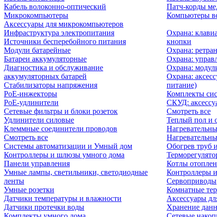
Кабель волоконно-оптический
Патч-корды м
Микрокомпьютеры
Компьютеры вс
Аксессуары для микрокомпьютеров
Инфраструктура электропитания
Охрана: клави
Источники бесперебойного питания
кнопки
Модули батарейные
Охрана: ретра
Батареи аккумуляторные
Охрана: управ
Диагностика и обслуживание
Охрана: модул
аккумуляторных батарей
Охрана: аксесс
Стабилизаторы напряжения
питание)
PoE-инжекторы
Комплекты сис
PoE-удлинители
СКУД: аксессу
Сетевые фильтры и блоки розеток
Смотреть все
Удлинители силовые
Теплый пол и 
Клеммные соединители проводов
Нагревательны
Смотреть все
Нагревательны
Системы автоматизации и Умный дом
Обогрев труб 
Контроллеры и шлюзы умного дома
Терморегулято
Панели управления
Котлы отоплен
Умные лампы, светильники, светодиодные
Контроллеры и
ленты
Сервоприводы
Умные розетки
Комнатные те
Датчики температуры и влажности
Аксессуары дл
Датчики протечки воды
Хранение дан
Комплекты умного дома
Сетевые накоп