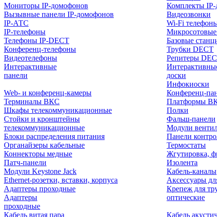
Мониторы IP-домофонов
Комплекты IP
Вызывные панели IP-домофонов
Видеозвонки
IP-АТС
Wi-Fi телефон
IP-телефоны
Микросотовые
Телефоны IP-DECT
Базовые станц
Конференц-телефоны
Трубки DECT
Видеотелефоны
Репитеры DE
Интерактивные
Интерактивны
панели
доски
Инфокиоски
Web- и конференц-камеры
Конференц-пане
Терминалы ВКС
Платформы В
Шкафы телекоммуникационные
Полки
Стойки и кронштейны
Фальш-панели
телекоммуникационные
Модули венти
Блоки распределения питания
Панели контр
Органайзеры кабельные
Термостаты
Коннекторы медные
Жгутировка, ф
Патч-панели
Изолента
Модули Keystone Jack
Кабель-каналы
Ethernet-розетки, вставки, корпуса
Аксессуары дл
Адаптеры проходные
Крепеж для тр
Адаптеры
оптические
проходные
Кабель витая пара
Кабель акусти