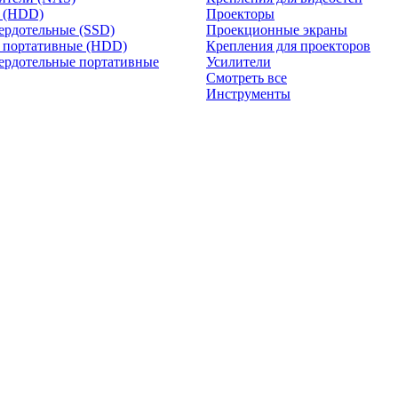
и (HDD)
Проекторы
ердотельные (SSD)
Проекционные экраны
 портативные (HDD)
Крепления для проекторов
ердотельные портативные
Усилители
Смотреть все
Инструменты