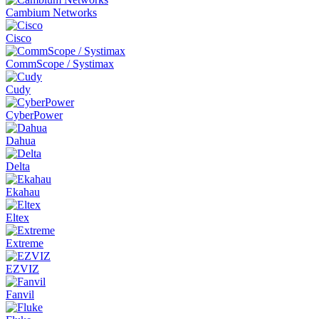
Cambium Networks
Cisco
CommScope / Systimax
Cudy
CyberPower
Dahua
Delta
Ekahau
Eltex
Extreme
EZVIZ
Fanvil