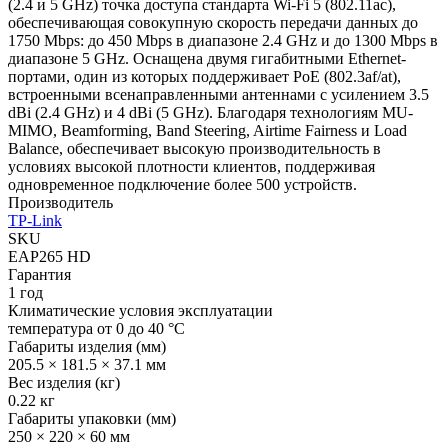
(2.4 и 5 GHz) точка доступа стандарта Wi-Fi 5 (802.11ac),
обеспечивающая совокупную скорость передачи данных до
1750 Mbps: до 450 Mbps в диапазоне 2.4 GHz и до 1300 Mbps в
диапазоне 5 GHz. Оснащена двумя гигабитными Ethernet-
портами, один из которых поддерживает PoE (802.3af/at),
встроенными всенаправленными антеннами с усилением 3.5
dBi (2.4 GHz) и 4 dBi (5 GHz). Благодаря технологиям MU-
MIMO, Beamforming, Band Steering, Airtime Fairness и Load
Balance, обеспечивает высокую производительность в
условиях высокой плотности клиентов, поддерживая
одновременное подключение более 500 устройств.
Производитель
TP-Link
SKU
EAP265 HD
Гарантия
1 год
Климатические условия эксплуатации
температура от 0 до 40 °C
Габариты изделия (мм)
205.5 × 181.5 × 37.1 мм
Вес изделия (кг)
0.22 кг
Габариты упаковки (мм)
250 × 220 × 60 мм