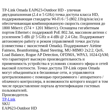
TP-Link Omada EAP623-Outdoor HD - уличная
двухдиапазонная (2.4 и 5 GHz) точка доступа класса HD,
поддерживающая стандарты Wi-Fi 6 / 5 (802.11b/g/n/ac/ax) и
обеспечивающая комбинированную скорость соединения до
1800 Мбит/с (574 + 1201 Мбит/с). Оснащена гигабитным
портом Ethernet с поддержкой PoE 802.3at, массивом антенн с
усилением 5 dBi @ 5 GHz и 4 dBi @ 2.4 Ghz. Поддерживает
автономную работу и режим управляемой точки доступа
(совместима с экосистемой Omada). Поддерживает Airtime
Fairness, Beamforming, Band Steering, MU-MIMO 2x2:2, QoS,
Load Balance, Rogue AP Detection, OFDMA, WPA3, 1024-QAM;
что гарантирует высокую производительность и
применимость устройства в условиях сложного эфира и сетей
высокой плотности. Точки доступа TP-Link серии Omada
могут объединяться в бесшовные сети, и управляются
централизованно с помощью программного / аппаратного /
облачного контроллера, в возможности которого входит в том
числе предоставление портала аутентификации гостевых
пользователей.
Производитель
TP-Link
SKU
EAP623-Outdoor HD