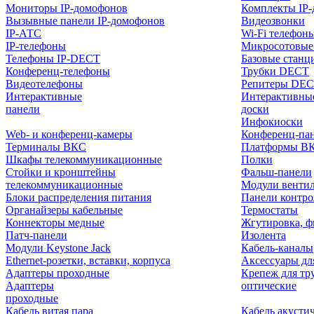
Мониторы IP-домофонов
Комплекты IP
Вызывные панели IP-домофонов
Видеозвонки
IP-АТС
Wi-Fi телефон
IP-телефоны
Микросотовые
Телефоны IP-DECT
Базовые станц
Конференц-телефоны
Трубки DECT
Видеотелефоны
Репитеры DE
Интерактивные
Интерактивны
панели
доски
Инфокиоски
Web- и конференц-камеры
Конференц-пане
Терминалы ВКС
Платформы В
Шкафы телекоммуникационные
Полки
Стойки и кронштейны
Фальш-панели
телекоммуникационные
Модули венти
Блоки распределения питания
Панели контр
Органайзеры кабельные
Термостаты
Коннекторы медные
Жгутировка, ф
Патч-панели
Изолента
Модули Keystone Jack
Кабель-каналы
Ethernet-розетки, вставки, корпуса
Аксессуары дл
Адаптеры проходные
Крепеж для тр
Адаптеры
оптические
проходные
Кабель витая пара
Кабель акусти