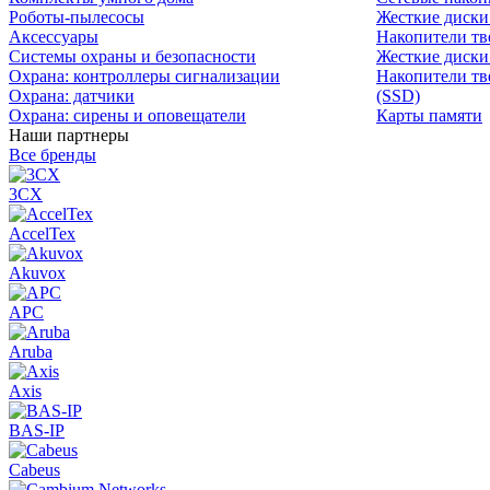
Роботы-пылесосы
Жесткие диск
Аксессуары
Накопители тв
Системы охраны и безопасности
Жесткие диски
Охрана: контроллеры сигнализации
Накопители тв
Охрана: датчики
(SSD)
Охрана: сирены и оповещатели
Карты памяти
Наши партнеры
Все бренды
3CX
AccelTex
Akuvox
APC
Aruba
Axis
BAS-IP
Cabeus