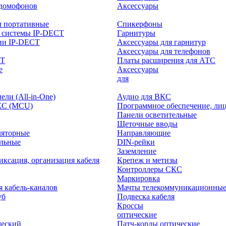
-домофонов
Аксессуары
ы портативные
Спикерфоны
 системы IP-DECT
Гарнитуры
ии IP-DECT
Аксессуары для гарнитур
Аксессуары для телефонов
CT
Платы расширения для АТС
е
Аксессуары
интерактивного
для
ли (All-in-One)
Аудио для ВКС
КС (MCU)
Программное обеспечение, ли
Панели осветительные
Щеточные вводы
ляторные
Направляющие
ольные
DIN-рейки
Заземление
иксация, организация кабеля
Крепеж и метизы
Контроллеры СКС
Маркировка
я кабель-каналов
Мачты телекоммуникационны
уб
Подвеска кабеля
Кроссы
оптические
ческий
Патч-корды оптические