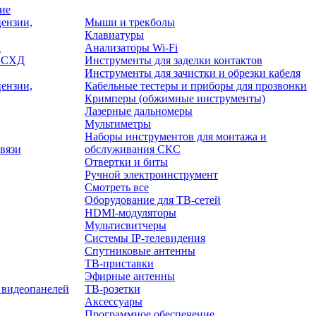
ие
ензии,
Мыши и трекболы
Клавиатуры
Д
Анализаторы Wi-Fi
/ СХД
Инструменты для заделки контактов
Инструменты для зачистки и обрезки кабеля
ензии,
Кабельные тестеры и приборы для прозвонки
Кримперы (обжимные инструменты)
Лазерные дальномеры
Мультиметры
Наборы инструментов для монтажа и
вязи
обслуживания СКС
Отвертки и биты
Ручной электроинструмент
Смотреть все
Оборудование для ТВ-сетей
HDMI-модуляторы
Мультисвитчеры
Системы IP-телевидения
Спутниковые антенны
ТВ-приставки
Эфирные антенны
 видеопанелей
ТВ-розетки
Аксессуары
Программное обеспечение