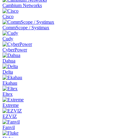
Cambium Networks
Cisco
CommScope / Systimax
Cudy
CyberPower
Dahua
Delta
Ekahau
Eltex
Extreme
EZVIZ
Fanvil