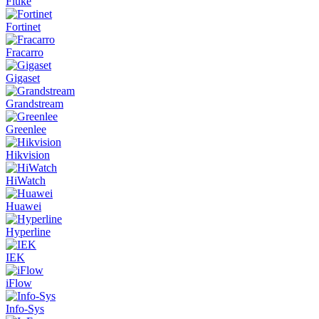
Fluke
Fortinet
Fracarro
Gigaset
Grandstream
Greenlee
Hikvision
HiWatch
Huawei
Hyperline
IEK
iFlow
Info-Sys