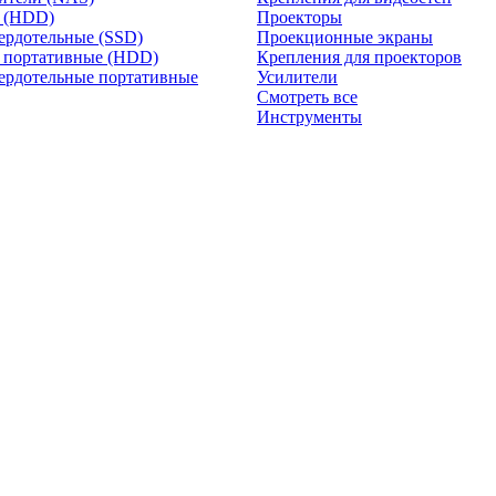
и (HDD)
Проекторы
ердотельные (SSD)
Проекционные экраны
 портативные (HDD)
Крепления для проекторов
ердотельные портативные
Усилители
Смотреть все
Инструменты