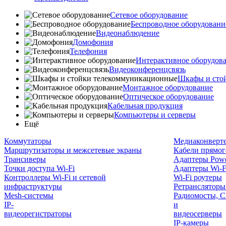
Сетевое оборудование
Беспроводное оборудовани
Видеонаблюдение
Домофония
Телефония
Интерактивное оборудов
Видеоконференцсвязь
Шкафы и сто
Монтажное оборудование
Оптическое оборудование
Кабельная продукция
Компьютеры и серверы
Ещё
Коммутаторы
Медиаконверт
Маршрутизаторы и межсетевые экраны
Кабели прямог
Трансиверы
Адаптеры Powe
Точки доступа Wi-Fi
Адаптеры Wi-F
Контроллеры Wi-Fi и сетевой
Wi-Fi роутеры
инфраструктуры
Ретрансляторы
Mesh-системы
Радиомосты, C
IP-
и
видеорегистраторы
видеосерверы
IP-камеры