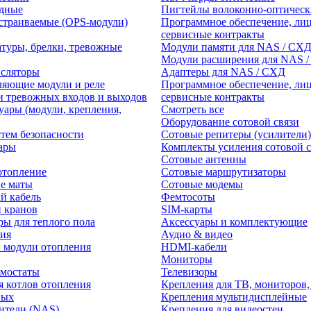
едные
Пигтейлы волоконно-оптическ
траиваемые (OPS-модули)
Программное обеспечение, лиц
сервисные контракты
атуры, брелки, тревожные
Модули памяти для NAS / СХ
Модули расширения для NAS 
нсляторы
Адаптеры для NAS / СХД
ляющие модули и реле
Программное обеспечение, лиц
и тревожных входов и выходов
сервисные контракты
уары (модули, крепления,
Смотреть все
Оборудование сотовой связи
тем безопасности
Сотовые репитеры (усилители)
ары
Комплекты усиления сотовой с
Сотовые антенны
отопление
Сотовые маршрутизаторы
е маты
Сотовые модемы
й кабель
Фемтосоты
и кранов
SIM-карты
ры для теплого пола
Аксессуары и комплектующие
ия
Аудио & видео
 модули отопления
HDMI-кабели
Мониторы
рмостаты
Телевизоры
я котлов отопления
Крепления для ТВ, мониторов,
ных
Крепления мультидисплейные
ители (NAS)
Крепления для видеостен