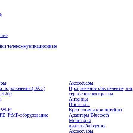
е
ание
йки телекоммуникационные
еры
Аксессуары
о подключения (DAC)
Программное обеспечение, лиц
rLine
сервисные контракты
i
Антенны
Пигтейлы
 Wi-Fi
Крепления и кронштейны
PE, PtMP-оборудование
Адаптеры Bluetooth
Мониторы
видеонаблюдения
Аксессуары