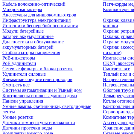
Кабель волоконно-оптический
Патч-корды м
Микрокомпьютеры
Компьютеры вс
Аксессуары для микрокомпьютеров
Инфраструктура электропитания
Охрана: клави
Источники бесперебойного питания
кнопки
Модули батарейные
Охрана: ретра
Батареи аккумуляторные
Охрана: управ
Диагностика и обслуживание
Охрана: модул
аккумуляторных батарей
Охрана: аксесс
Стабилизаторы напряжения
питание)
PoE-инжекторы
Комплекты сис
PoE-удлинители
СКУД: аксессу
Сетевые фильтры и блоки розеток
Смотреть все
Удлинители силовые
Теплый пол и 
Клеммные соединители проводов
Нагревательны
Смотреть все
Нагревательны
Системы автоматизации и Умный дом
Обогрев труб 
Контроллеры и шлюзы умного дома
Терморегулято
Панели управления
Котлы отоплен
Умные лампы, светильники, светодиодные
Контроллеры и
ленты
Сервоприводы
Умные розетки
Комнатные те
Датчики температуры и влажности
Аксессуары дл
Датчики протечки воды
Хранение дан
Комплекты умного дома
Сетевые накоп