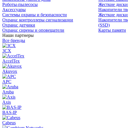
Роботы-пылесосы
Жесткие диск
Аксессуары
Накопители тв
Системы охраны и безопасности
Жесткие диски
Охрана: контроллеры сигнализации
Накопители тв
Охрана: датчики
(SSD)
Охрана: сирены и оповещатели
Карты памяти
Наши партнеры
Все бренды
3CX
AccelTex
Akuvox
APC
Aruba
Axis
BAS-IP
Cabeus