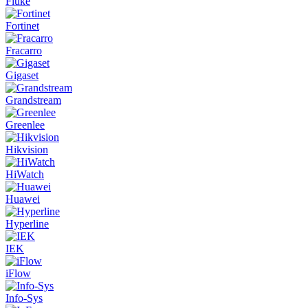
Fluke
Fortinet
Fracarro
Gigaset
Grandstream
Greenlee
Hikvision
HiWatch
Huawei
Hyperline
IEK
iFlow
Info-Sys