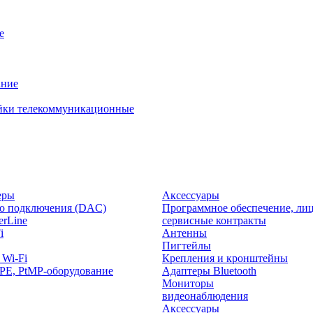
е
ание
йки телекоммуникационные
еры
Аксессуары
о подключения (DAC)
Программное обеспечение, лиц
rLine
сервисные контракты
i
Антенны
Пигтейлы
 Wi-Fi
Крепления и кронштейны
PE, PtMP-оборудование
Адаптеры Bluetooth
Мониторы
видеонаблюдения
Аксессуары