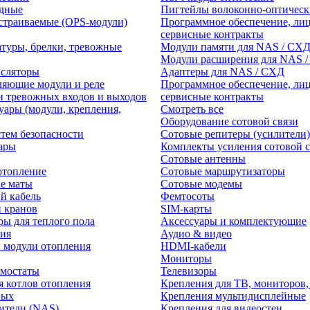
едные
Пигтейлы волоконно-оптическ
траиваемые (OPS-модули)
Программное обеспечение, лиц
сервисные контракты
атуры, брелки, тревожные
Модули памяти для NAS / СХ
Модули расширения для NAS 
нсляторы
Адаптеры для NAS / СХД
ляющие модули и реле
Программное обеспечение, лиц
и тревожных входов и выходов
сервисные контракты
уары (модули, крепления,
Смотреть все
Оборудование сотовой связи
тем безопасности
Сотовые репитеры (усилители)
ары
Комплекты усиления сотовой с
Сотовые антенны
отопление
Сотовые маршрутизаторы
е маты
Сотовые модемы
й кабель
Фемтосоты
и кранов
SIM-карты
ры для теплого пола
Аксессуары и комплектующие
ия
Аудио & видео
 модули отопления
HDMI-кабели
Мониторы
рмостаты
Телевизоры
я котлов отопления
Крепления для ТВ, мониторов,
ных
Крепления мультидисплейные
ители (NAS)
Крепления для видеостен