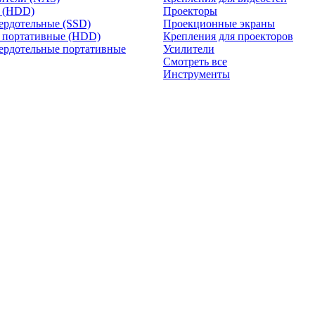
и (HDD)
Проекторы
ердотельные (SSD)
Проекционные экраны
 портативные (HDD)
Крепления для проекторов
ердотельные портативные
Усилители
Смотреть все
Инструменты