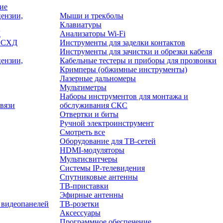
ие
ензии,
Мыши и трекболы
Клавиатуры
Д
Анализаторы Wi-Fi
/ СХД
Инструменты для заделки контактов
Инструменты для зачистки и обрезки кабеля
ензии,
Кабельные тестеры и приборы для прозвонки
Кримперы (обжимные инструменты)
Лазерные дальномеры
Мультиметры
Наборы инструментов для монтажа и
вязи
обслуживания СКС
Отвертки и биты
Ручной электроинструмент
Смотреть все
Оборудование для ТВ-сетей
HDMI-модуляторы
Мультисвитчеры
Системы IP-телевидения
Спутниковые антенны
ТВ-приставки
Эфирные антенны
 видеопанелей
ТВ-розетки
Аксессуары
Программное обеспечение