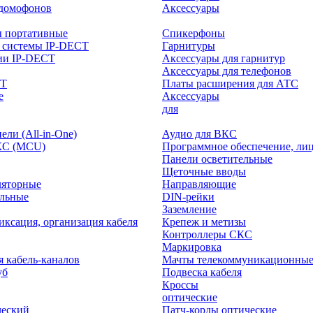
-домофонов
Аксессуары
ы портативные
Спикерфоны
 системы IP-DECT
Гарнитуры
ии IP-DECT
Аксессуары для гарнитур
Аксессуары для телефонов
CT
Платы расширения для АТС
е
Аксессуары
интерактивного
для
ли (All-in-One)
Аудио для ВКС
КС (MCU)
Программное обеспечение, ли
Панели осветительные
Щеточные вводы
ляторные
Направляющие
ольные
DIN-рейки
Заземление
иксация, организация кабеля
Крепеж и метизы
Контроллеры СКС
Маркировка
я кабель-каналов
Мачты телекоммуникационны
уб
Подвеска кабеля
Кроссы
оптические
ческий
Патч-корды оптические