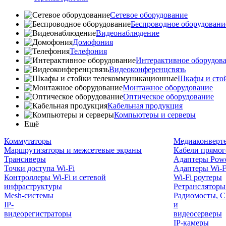
Сетевое оборудование
Беспроводное оборудовани
Видеонаблюдение
Домофония
Телефония
Интерактивное оборудов
Видеоконференцсвязь
Шкафы и сто
Монтажное оборудование
Оптическое оборудование
Кабельная продукция
Компьютеры и серверы
Ещё
Коммутаторы
Медиаконверт
Маршрутизаторы и межсетевые экраны
Кабели прямог
Трансиверы
Адаптеры Powe
Точки доступа Wi-Fi
Адаптеры Wi-F
Контроллеры Wi-Fi и сетевой
Wi-Fi роутеры
инфраструктуры
Ретрансляторы
Mesh-системы
Радиомосты, C
IP-
и
видеорегистраторы
видеосерверы
IP-камеры