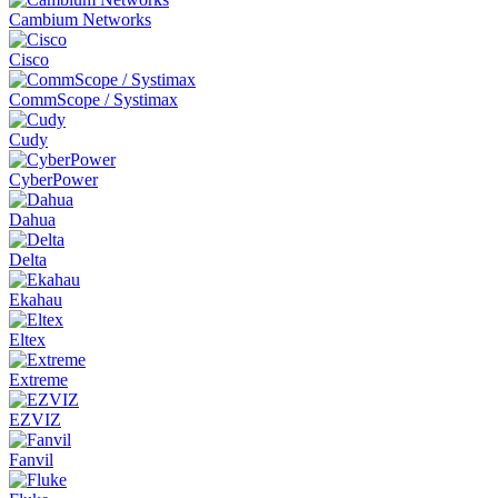
Cambium Networks
Cisco
CommScope / Systimax
Cudy
CyberPower
Dahua
Delta
Ekahau
Eltex
Extreme
EZVIZ
Fanvil