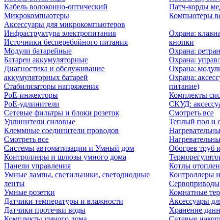
Кабель волоконно-оптический
Патч-корды м
Микрокомпьютеры
Компьютеры вс
Аксессуары для микрокомпьютеров
Инфраструктура электропитания
Охрана: клави
Источники бесперебойного питания
кнопки
Модули батарейные
Охрана: ретра
Батареи аккумуляторные
Охрана: управ
Диагностика и обслуживание
Охрана: модул
аккумуляторных батарей
Охрана: аксесс
Стабилизаторы напряжения
питание)
PoE-инжекторы
Комплекты сис
PoE-удлинители
СКУД: аксессу
Сетевые фильтры и блоки розеток
Смотреть все
Удлинители силовые
Теплый пол и 
Клеммные соединители проводов
Нагревательны
Смотреть все
Нагревательны
Системы автоматизации и Умный дом
Обогрев труб 
Контроллеры и шлюзы умного дома
Терморегулято
Панели управления
Котлы отоплен
Умные лампы, светильники, светодиодные
Контроллеры и
ленты
Сервоприводы
Умные розетки
Комнатные те
Датчики температуры и влажности
Аксессуары дл
Датчики протечки воды
Хранение дан
Комплекты умного дома
Сетевые накоп