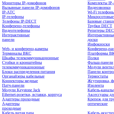
Мониторы IP-домофонов
Комплекты IP
Вызывные панели IP-домофонов
Видеозвонки
IP-АТС
Wi-Fi телефон
IP-телефоны
Микросотовые
Телефоны IP-DECT
Базовые станц
Конференц-телефоны
Трубки DECT
Видеотелефоны
Репитеры DE
Интерактивные
Интерактивны
панели
доски
Инфокиоски
Web- и конференц-камеры
Конференц-пане
Терминалы ВКС
Платформы В
Шкафы телекоммуникационные
Полки
Стойки и кронштейны
Фальш-панели
телекоммуникационные
Модули венти
Блоки распределения питания
Панели контр
Органайзеры кабельные
Термостаты
Коннекторы медные
Жгутировка, ф
Патч-панели
Изолента
Модули Keystone Jack
Кабель-каналы
Ethernet-розетки, вставки, корпуса
Аксессуары дл
Адаптеры проходные
Крепеж для тр
Адаптеры
оптические
проходные
Кабель витая пара
Кабель акусти