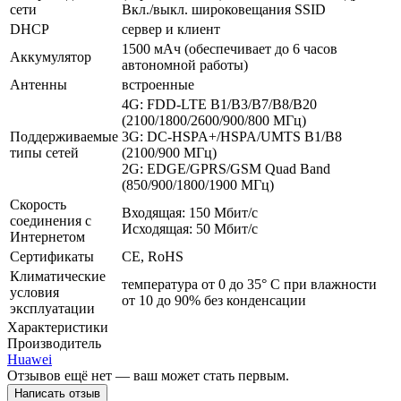
сети
Вкл./выкл. широковещания SSID
DHCP
сервер и клиент
1500 мАч (обеспечивает до 6 часов
Аккумулятор
автономной работы)
Антенны
встроенные
4G: FDD-LTE B1/B3/B7/B8/B20
(2100/1800/2600/900/800 МГц)
Поддерживаемые
3G: DC-HSPA+/HSPA/UMTS B1/B8
типы сетей
(2100/900 МГц)
2G: EDGE/GPRS/GSM Quad Band
(850/900/1800/1900 МГц)
Скорость
Входящая: 150 Мбит/с
соединения с
Исходящая: 50 Мбит/с
Интернетом
Сертификаты
CE, RoHS
Климатические
температура от 0 до 35° C при влажности
условия
от 10 до 90% без конденсации
эксплуатации
Характеристики
Производитель
Huawei
Отзывов ещё нет — ваш может стать первым.
Написать отзыв