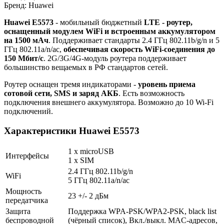
Бренд: Huawei
Huawei E5573
- мобильный бюджетный
LTE - роутер,
оснащенный модулем WiFi и встроенным аккумулятором
на 1500 мАч
. Поддерживает стандарты 2.4 ГГц 802.11b/g/n и 5
ГГц 802.11a/n/ac,
обеспечивая скорость WiFi-соединения до
150 Мбит/с
. 2G/3G/4G-модуль роутера поддерживает
большинство вещаемых в РФ стандартов сетей.
Роутер оснащен тремя индикаторами -
уровень приема
сотовой сети, SMS и заряд АКБ
. Есть возможность
подключения внешнего аккумулятора. Возможно до 10 Wi-Fi
подключений.
Характеристики Huawei E5573
1 x microUSB
Интерфейсы
1 x SIM
2.4 ГГц 802.11b/g/n
WiFi
5 ГГц 802.11a/n/ac
Мощность
23 +/- 2 дБм
передатчика
Защита
Поддержка WPA-PSK/WPA2-PSK, black list
беспроводной
(чёрный список), Вкл./выкл. MAC-адресов,