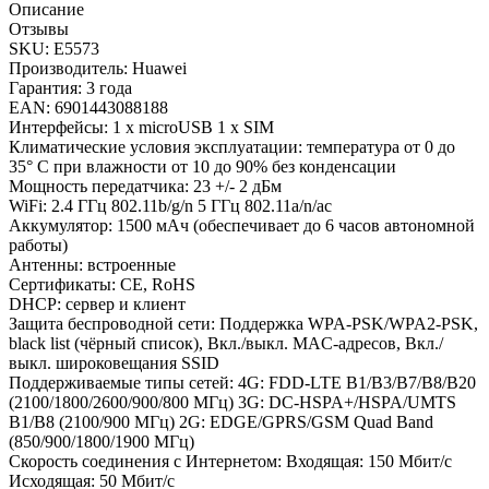
Описание
Отзывы
SKU: E5573
Производитель: Huawei
Гарантия: 3 года
EAN: 6901443088188
Интерфейсы: 1 x microUSB 1 x SIM
Климатические условия эксплуатации: температура от 0 до
35° C при влажности от 10 до 90% без конденсации
Мощность передатчика: 23 +/- 2 дБм
WiFi: 2.4 ГГц 802.11b/g/n 5 ГГц 802.11a/n/ac
Аккумулятор: 1500 мАч (обеспечивает до 6 часов автономной
работы)
Антенны: встроенные
Сертификаты: CE, RoHS
DHCP: сервер и клиент
Защита беспроводной сети: Поддержка WPA-PSK/WPA2-PSK,
black list (чёрный список), Вкл./выкл. MAC-адресов, Вкл./
выкл. широковещания SSID
Поддерживаемые типы сетей: 4G: FDD-LTE B1/B3/B7/B8/B20
(2100/1800/2600/900/800 МГц) 3G: DC-HSPA+/HSPA/UMTS
B1/B8 (2100/900 МГц) 2G: EDGE/GPRS/GSM Quad Band
(850/900/1800/1900 МГц)
Скорость соединения с Интернетом: Входящая: 150 Мбит/с
Исходящая: 50 Мбит/с