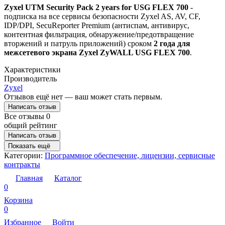
Zyxel UTM Security Pack 2 years for USG FLEX 700
-
подписка на все сервисы безопасности Zyxel AS, AV, CF,
IDP/DPI, SecuReporter Premium (антиспам, антивирус,
контентная фильтрация, обнаружение/предотвращение
вторжений и патруль приложений) сроком
2 года для
межсетевого экрана Zyxel ZyWALL USG FLEX 700
.
Характеристики
Производитель
Zyxel
Отзывов ещё нет — ваш может стать первым.
Написать отзыв
Все отзывы
0
общий рейтинг
Написать отзыв
Показать ещё
Категории:
Программное обеспечение, лицензии, сервисные
контракты
Главная
Каталог
0
Корзина
0
Избранное
Войти