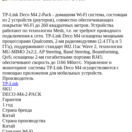
TP-Link Deco M4 2-Pack - домашняя Wi-Fi система, состоящая
из 2 устройств (роутеров), совместно обеспечивающих
покрытие Wi-Fi до 260 квадратных метров. Устройства
работают по технологии Mesh, т.е. не требуют проводного
подключения к сети. TP-Link Deco M4 оснащены мощными
процессорами Qualcomm, 2-мя радиомодулями (2.4 ГГц и 5
ГГц), поддерживают стандарт 802.11ac Wave 2, технологии
MU-MIMO 2x2:2, AP Steering, Band Steering, Beamforming,
QoS; оснащены 2-мя гигабитными портами RJ45;
обеспечивают скорость до 1166 Мбит/с. Управление и
мониторинг системы TP-Link Deco M4 осуществляются с
помощью приложения для мобильных устройств.
Производитель
TP-Link
SKU
DECO-M4-2-PACK
Гарантия
1 год
Страна бренда
Китай
Страна производства
Китай
Стандарт Wi-Fi