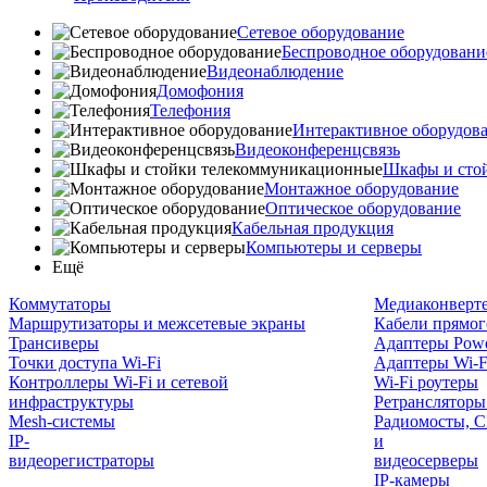
Сетевое оборудование
Беспроводное оборудовани
Видеонаблюдение
Домофония
Телефония
Интерактивное оборудов
Видеоконференцсвязь
Шкафы и сто
Монтажное оборудование
Оптическое оборудование
Кабельная продукция
Компьютеры и серверы
Ещё
Коммутаторы
Медиаконверт
Маршрутизаторы и межсетевые экраны
Кабели прямог
Трансиверы
Адаптеры Powe
Точки доступа Wi-Fi
Адаптеры Wi-F
Контроллеры Wi-Fi и сетевой
Wi-Fi роутеры
инфраструктуры
Ретрансляторы
Mesh-системы
Радиомосты, C
IP-
и
видеорегистраторы
видеосерверы
IP-камеры