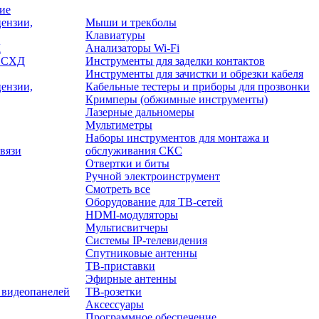
ие
ензии,
Мыши и трекболы
Клавиатуры
Д
Анализаторы Wi-Fi
/ СХД
Инструменты для заделки контактов
Инструменты для зачистки и обрезки кабеля
ензии,
Кабельные тестеры и приборы для прозвонки
Кримперы (обжимные инструменты)
Лазерные дальномеры
Мультиметры
Наборы инструментов для монтажа и
вязи
обслуживания СКС
Отвертки и биты
Ручной электроинструмент
Смотреть все
Оборудование для ТВ-сетей
HDMI-модуляторы
Мультисвитчеры
Системы IP-телевидения
Спутниковые антенны
ТВ-приставки
Эфирные антенны
 видеопанелей
ТВ-розетки
Аксессуары
Программное обеспечение