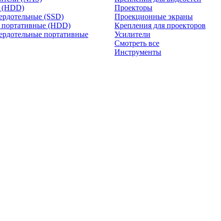
и (HDD)
Проекторы
ердотельные (SSD)
Проекционные экраны
 портативные (HDD)
Крепления для проекторов
ердотельные портативные
Усилители
Смотреть все
Инструменты