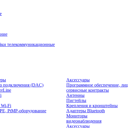
е
ание
йки телекоммуникационные
еры
Аксессуары
о подключения (DAC)
Программное обеспечение, лиц
rLine
сервисные контракты
i
Антенны
Пигтейлы
 Wi-Fi
Крепления и кронштейны
PE, PtMP-оборудование
Адаптеры Bluetooth
Мониторы
видеонаблюдения
Аксессуары