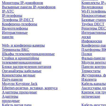
Мониторы IP-домофонов
Комплекты IP
Вызывные панели IP-домофонов
Видеозвонки
IP-АТС
Wi-Fi телефон
IP-телефоны
Микросотовые
Телефоны IP-DECT
Базовые станц
Конференц-телефоны
Трубки DECT
Видеотелефоны
Репитеры DE
Интерактивные
Интерактивны
панели
доски
Инфокиоски
Web- и конференц-камеры
Конференц-пане
Терминалы ВКС
Платформы В
Шкафы телекоммуникационные
Полки
Стойки и кронштейны
Фальш-панели
телекоммуникационные
Модули венти
Блоки распределения питания
Панели контр
Органайзеры кабельные
Термостаты
Коннекторы медные
Жгутировка, ф
Патч-панели
Изолента
Модули Keystone Jack
Кабель-каналы
Ethernet-розетки, вставки, корпуса
Аксессуары дл
Адаптеры проходные
Крепеж для тр
Адаптеры
оптические
проходные
Кабель витая пара
Кабель акусти