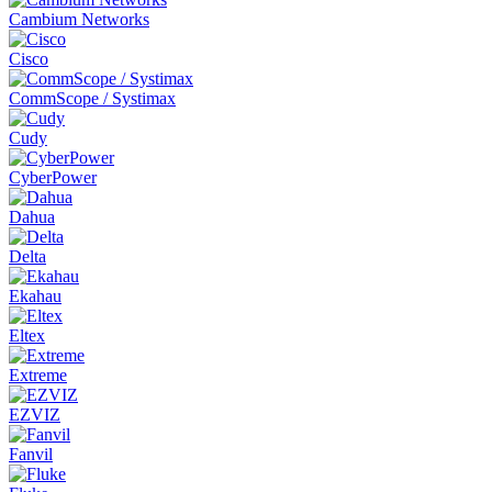
Cambium Networks
Cisco
CommScope / Systimax
Cudy
CyberPower
Dahua
Delta
Ekahau
Eltex
Extreme
EZVIZ
Fanvil