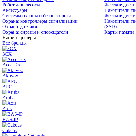
Роботы-пылесосы
Жесткие диск
Аксессуары
Накопители тв
Системы охраны и безопасности
Жесткие диски
Охрана: контроллеры сигнализации
Накопители тв
Охрана: датчики
(SSD)
Охрана: сирены и оповещатели
Карты памяти
Наши партнеры
Все бренды
3CX
AccelTex
Akuvox
APC
Aruba
Axis
BAS-IP
Cabeus