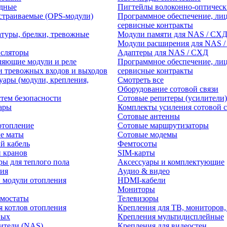
едные
Пигтейлы волоконно-оптическ
траиваемые (OPS-модули)
Программное обеспечение, лиц
сервисные контракты
атуры, брелки, тревожные
Модули памяти для NAS / СХ
Модули расширения для NAS 
нсляторы
Адаптеры для NAS / СХД
ляющие модули и реле
Программное обеспечение, лиц
и тревожных входов и выходов
сервисные контракты
уары (модули, крепления,
Смотреть все
Оборудование сотовой связи
тем безопасности
Сотовые репитеры (усилители)
ары
Комплекты усиления сотовой с
Сотовые антенны
отопление
Сотовые маршрутизаторы
е маты
Сотовые модемы
й кабель
Фемтосоты
и кранов
SIM-карты
ры для теплого пола
Аксессуары и комплектующие
ия
Аудио & видео
 модули отопления
HDMI-кабели
Мониторы
рмостаты
Телевизоры
я котлов отопления
Крепления для ТВ, мониторов,
ных
Крепления мультидисплейные
ители (NAS)
Крепления для видеостен