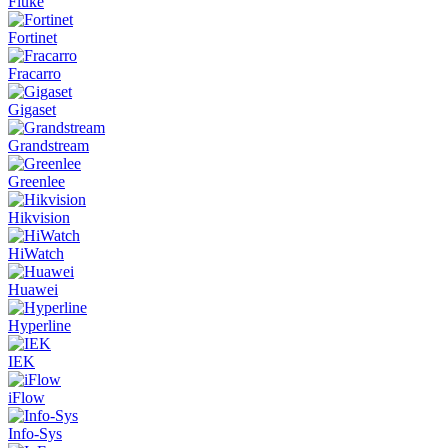
Fluke
Fortinet
Fracarro
Gigaset
Grandstream
Greenlee
Hikvision
HiWatch
Huawei
Hyperline
IEK
iFlow
Info-Sys