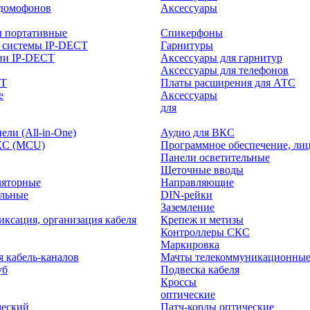
-домофонов
Аксессуары
ы портативные
Спикерфоны
 системы IP-DECT
Гарнитуры
ии IP-DECT
Аксессуары для гарнитур
Аксессуары для телефонов
CT
Платы расширения для АТС
е
Аксессуары
интерактивного
для
ли (All-in-One)
Аудио для ВКС
КС (MCU)
Программное обеспечение, ли
Панели осветительные
Щеточные вводы
ляторные
Направляющие
ольные
DIN-рейки
Заземление
иксация, организация кабеля
Крепеж и метизы
Контроллеры СКС
Маркировка
я кабель-каналов
Мачты телекоммуникационны
уб
Подвеска кабеля
Кроссы
оптические
ческий
Патч-корды оптические