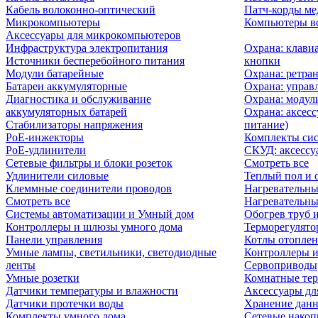
Кабель волоконно-оптический
Патч-корды м
Микрокомпьютеры
Компьютеры вс
Аксессуары для микрокомпьютеров
Инфраструктура электропитания
Охрана: клави
Источники бесперебойного питания
кнопки
Модули батарейные
Охрана: ретра
Батареи аккумуляторные
Охрана: управ
Диагностика и обслуживание
Охрана: модул
аккумуляторных батарей
Охрана: аксесс
Стабилизаторы напряжения
питание)
PoE-инжекторы
Комплекты сис
PoE-удлинители
СКУД: аксессу
Сетевые фильтры и блоки розеток
Смотреть все
Удлинители силовые
Теплый пол и 
Клеммные соединители проводов
Нагревательны
Смотреть все
Нагревательны
Системы автоматизации и Умный дом
Обогрев труб 
Контроллеры и шлюзы умного дома
Терморегулято
Панели управления
Котлы отоплен
Умные лампы, светильники, светодиодные
Контроллеры и
ленты
Сервоприводы
Умные розетки
Комнатные те
Датчики температуры и влажности
Аксессуары дл
Датчики протечки воды
Хранение дан
Комплекты умного дома
Сетевые накоп