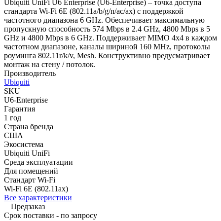
Ubiquiti UniFi U6 Enterprise (U6-Enterprise) – точка доступа
стандарта Wi-Fi 6E (802.11a/b/g/n/ac/ax) с поддержкой
частотного диапазона 6 GHz. Обеспечивает максимальную
пропускную способность 574 Mbps в 2.4 GHz, 4800 Mbps в 5
GHz и 4800 Mbps в 6 GHz. Поддерживает MIMO 4x4 в каждом
частотном диапазоне, каналы шириной 160 MHz, протоколы
роуминга 802.11r/k/v, Mesh. Конструктивно предусматривает
монтаж на стену / потолок.
Производитель
Ubiquiti
SKU
U6-Enterprise
Гарантия
1 год
Страна бренда
США
Экосистема
Ubiquiti UniFi
Среда эксплуатации
Для помещений
Стандарт Wi-Fi
Wi-Fi 6E (802.11ax)
Все характеристики
Предзаказ
Срок поставки - по запросу