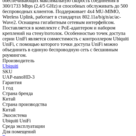
обеспечивающих максимальную скорость соединения в
300/1733 Mbps (2.4/5 GHz) и способных обслуживать до 500
беспроводных клиентов. Поддерживает 4x4 MU-MIMO,
Wireless Uplink, работает в стандартах 802.11a/b/g/n/ac/ac-
Wave2. Оснащена гигабитным сетевым интерфейсом.
Поставляется в комплекте с PoE-адаптером и набором
креплений на стену/потолок. Особенностью точек доступа
серии UniFi является совместимость с контроллером Ubiquiti
UniFi, с помощью которого точки доступа UniFi можно
объединить в единую беспроводную сеть с бесшовным
роумингом.
Производитель
Ubiquiti
SKU
UAP-nanoHD-3
Гарантия
1 год
Страна бренда
Китай
Страна производства
Китай
Экосистема
Ubiquiti UniFi
Среда эксплуатации
Для помещений