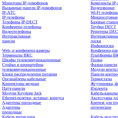
Мониторы IP-домофонов
Комплекты IP
Вызывные панели IP-домофонов
Видеозвонки
IP-АТС
Wi-Fi телефон
IP-телефоны
Микросотовые
Телефоны IP-DECT
Базовые станц
Конференц-телефоны
Трубки DECT
Видеотелефоны
Репитеры DE
Интерактивные
Интерактивны
панели
доски
Инфокиоски
Web- и конференц-камеры
Конференц-пане
Терминалы ВКС
Платформы В
Шкафы телекоммуникационные
Полки
Стойки и кронштейны
Фальш-панели
телекоммуникационные
Модули венти
Блоки распределения питания
Панели контр
Органайзеры кабельные
Термостаты
Коннекторы медные
Жгутировка, ф
Патч-панели
Изолента
Модули Keystone Jack
Кабель-каналы
Ethernet-розетки, вставки, корпуса
Аксессуары дл
Адаптеры проходные
Крепеж для тр
Адаптеры
оптические
проходные
Кабель витая пара
Кабель акусти