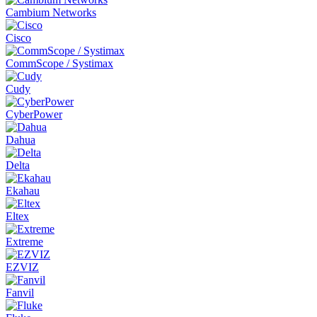
Cambium Networks
Cisco
CommScope / Systimax
Cudy
CyberPower
Dahua
Delta
Ekahau
Eltex
Extreme
EZVIZ
Fanvil