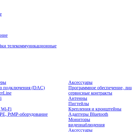
е
ание
йки телекоммуникационные
еры
Аксессуары
о подключения (DAC)
Программное обеспечение, лиц
rLine
сервисные контракты
i
Антенны
Пигтейлы
 Wi-Fi
Крепления и кронштейны
PE, PtMP-оборудование
Адаптеры Bluetooth
Мониторы
видеонаблюдения
Аксессуары