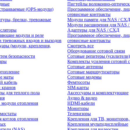
едные
Пигтейлы волоконно-оптическ
траиваемые (OPS-модули)
Программное обеспечение, лиц
сервисные контракты
атуры, брелки, тревожные
Модули памяти для NAS / СХ
Модули расширения для NAS 
нсляторы
Адаптеры для NAS / СХД
ляющие модули и реле
Программное обеспечение, лиц
и тревожных входов и выходов
сервисные контракты
уары (модули, крепления,
Смотреть все
Оборудование сотовой связи
тем безопасности
Сотовые репитеры (усилители)
ары
Комплекты усиления сотовой с
Сотовые антенны
отопление
Сотовые маршрутизаторы
е маты
Сотовые модемы
й кабель
Фемтосоты
и кранов
SIM-карты
ры для теплого пола
Аксессуары и комплектующие
ия
Аудио & видео
 модули отопления
HDMI-кабели
Мониторы
рмостаты
Телевизоры
я котлов отопления
Крепления для ТВ, мониторов,
ных
Крепления мультидисплейные
ители (NAS)
Крепления для видеостен