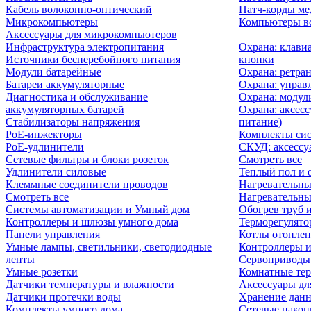
Кабель волоконно-оптический
Патч-корды м
Микрокомпьютеры
Компьютеры вс
Аксессуары для микрокомпьютеров
Инфраструктура электропитания
Охрана: клави
Источники бесперебойного питания
кнопки
Модули батарейные
Охрана: ретра
Батареи аккумуляторные
Охрана: управ
Диагностика и обслуживание
Охрана: модул
аккумуляторных батарей
Охрана: аксесс
Стабилизаторы напряжения
питание)
PoE-инжекторы
Комплекты сис
PoE-удлинители
СКУД: аксессу
Сетевые фильтры и блоки розеток
Смотреть все
Удлинители силовые
Теплый пол и 
Клеммные соединители проводов
Нагревательны
Смотреть все
Нагревательны
Системы автоматизации и Умный дом
Обогрев труб 
Контроллеры и шлюзы умного дома
Терморегулято
Панели управления
Котлы отоплен
Умные лампы, светильники, светодиодные
Контроллеры и
ленты
Сервоприводы
Умные розетки
Комнатные те
Датчики температуры и влажности
Аксессуары дл
Датчики протечки воды
Хранение дан
Комплекты умного дома
Сетевые накоп