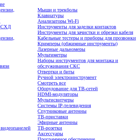
ие
ензии,
Мыши и трекболы
Клавиатуры
Д
Анализаторы Wi-Fi
/ СХД
Инструменты для заделки контактов
Инструменты для зачистки и обрезки кабеля
ензии,
Кабельные тестеры и приборы для прозвонки
Кримперы (обжимные инструменты)
Лазерные дальномеры
Мультиметры
Наборы инструментов для монтажа и
вязи
обслуживания СКС
Отвертки и биты
Ручной электроинструмент
Смотреть все
Оборудование для ТВ-сетей
HDMI-модуляторы
Мультисвитчеры
Системы IP-телевидения
Спутниковые антенны
ТВ-приставки
Эфирные антенны
 видеопанелей
ТВ-розетки
Аксессуары
Программное обеспечение