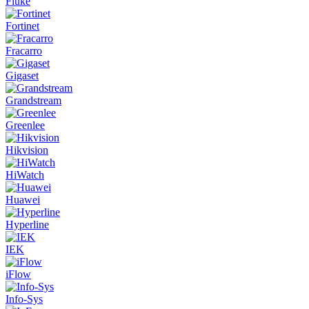
Fluke
Fortinet
Fracarro
Gigaset
Grandstream
Greenlee
Hikvision
HiWatch
Huawei
Hyperline
IEK
iFlow
Info-Sys