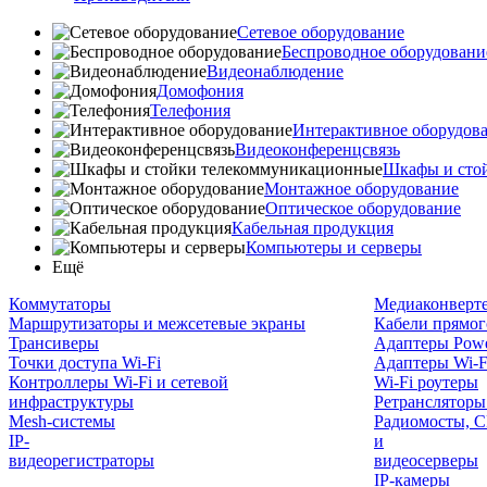
Сетевое оборудование
Беспроводное оборудовани
Видеонаблюдение
Домофония
Телефония
Интерактивное оборудов
Видеоконференцсвязь
Шкафы и сто
Монтажное оборудование
Оптическое оборудование
Кабельная продукция
Компьютеры и серверы
Ещё
Коммутаторы
Медиаконверт
Маршрутизаторы и межсетевые экраны
Кабели прямог
Трансиверы
Адаптеры Powe
Точки доступа Wi-Fi
Адаптеры Wi-F
Контроллеры Wi-Fi и сетевой
Wi-Fi роутеры
инфраструктуры
Ретрансляторы
Mesh-системы
Радиомосты, C
IP-
и
видеорегистраторы
видеосерверы
IP-камеры