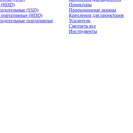
и (HDD)
Проекторы
ердотельные (SSD)
Проекционные экраны
 портативные (HDD)
Крепления для проекторов
ердотельные портативные
Усилители
Смотреть все
Инструменты