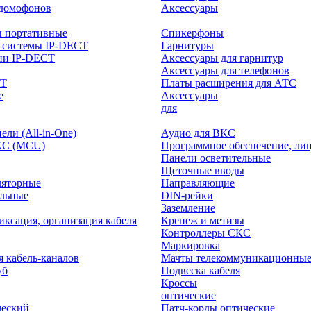
-домофонов
Аксессуары
ы портативные
Спикерфоны
 системы IP-DECT
Гарнитуры
ии IP-DECT
Аксессуары для гарнитур
Аксессуары для телефонов
CT
Платы расширения для АТС
е
Аксессуары
интерактивного
для
ли (All-in-One)
Аудио для ВКС
КС (MCU)
Программное обеспечение, ли
Панели осветительные
Щеточные вводы
ляторные
Направляющие
ольные
DIN-рейки
Заземление
иксация, организация кабеля
Крепеж и метизы
Контроллеры СКС
Маркировка
я кабель-каналов
Мачты телекоммуникационны
уб
Подвеска кабеля
Кроссы
оптические
ческий
Патч-корды оптические