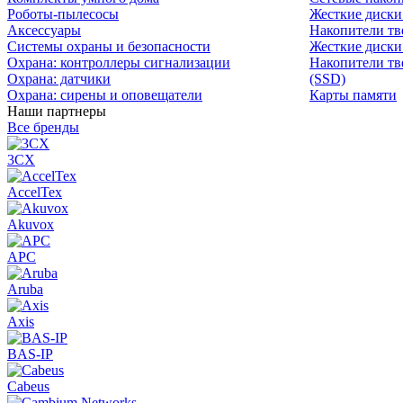
Роботы-пылесосы
Жесткие диск
Аксессуары
Накопители тв
Системы охраны и безопасности
Жесткие диски
Охрана: контроллеры сигнализации
Накопители тв
Охрана: датчики
(SSD)
Охрана: сирены и оповещатели
Карты памяти
Наши партнеры
Все бренды
3CX
AccelTex
Akuvox
APC
Aruba
Axis
BAS-IP
Cabeus