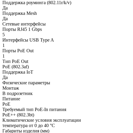
Поддержка роуминга (802.11r/k/v)
Да
Поддержка Mesh
Да
Сетевые интерфейсы
Порты RJ45 1 Gbps
5
Интерфейсы USB Type A
1
Порты PoE Out
1
Тип PoE Out
PoE (802.3af)
Поддержка IoT
Да
Физические параметры
Монтаж
В подрозетник
Питание
PoE
Требуемый тип PoE-In питания
PoE++ (802.3bt)
Климатические условия эксплуатации
температура от 0 до 40 °C
Габариты изделия (мм)