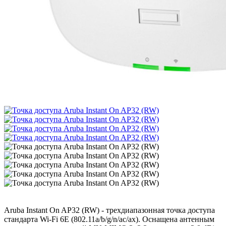
Aruba Instant On AP32 (RW) - трехдиапазонная точка доступа
стандарта Wi-Fi 6E (802.11a/b/g/n/ac/ax). Оснащена антенным