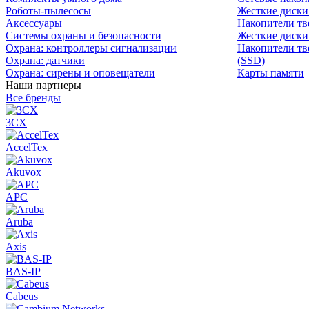
Роботы-пылесосы
Жесткие диск
Аксессуары
Накопители тв
Системы охраны и безопасности
Жесткие диски
Охрана: контроллеры сигнализации
Накопители тв
Охрана: датчики
(SSD)
Охрана: сирены и оповещатели
Карты памяти
Наши партнеры
Все бренды
3CX
AccelTex
Akuvox
APC
Aruba
Axis
BAS-IP
Cabeus