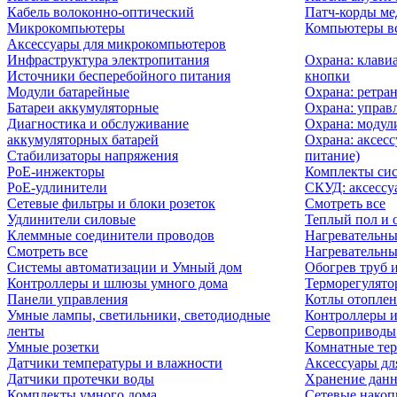
Кабель волоконно-оптический
Патч-корды м
Микрокомпьютеры
Компьютеры вс
Аксессуары для микрокомпьютеров
Инфраструктура электропитания
Охрана: клави
Источники бесперебойного питания
кнопки
Модули батарейные
Охрана: ретра
Батареи аккумуляторные
Охрана: управ
Диагностика и обслуживание
Охрана: модул
аккумуляторных батарей
Охрана: аксесс
Стабилизаторы напряжения
питание)
PoE-инжекторы
Комплекты сис
PoE-удлинители
СКУД: аксессу
Сетевые фильтры и блоки розеток
Смотреть все
Удлинители силовые
Теплый пол и 
Клеммные соединители проводов
Нагревательны
Смотреть все
Нагревательны
Системы автоматизации и Умный дом
Обогрев труб 
Контроллеры и шлюзы умного дома
Терморегулято
Панели управления
Котлы отоплен
Умные лампы, светильники, светодиодные
Контроллеры и
ленты
Сервоприводы
Умные розетки
Комнатные те
Датчики температуры и влажности
Аксессуары дл
Датчики протечки воды
Хранение дан
Комплекты умного дома
Сетевые накоп