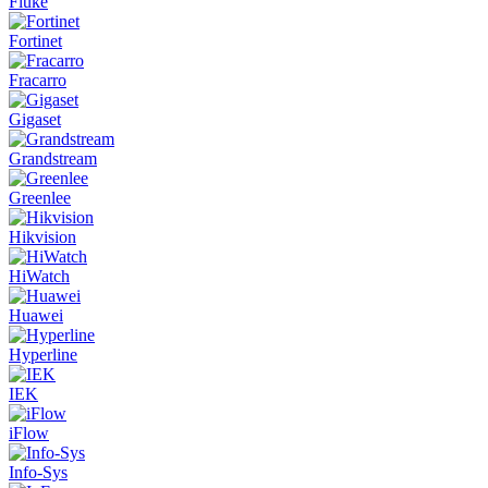
Fluke
Fortinet
Fracarro
Gigaset
Grandstream
Greenlee
Hikvision
HiWatch
Huawei
Hyperline
IEK
iFlow
Info-Sys