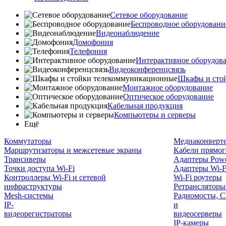
Сетевое оборудование
Беспроводное оборудовани
Видеонаблюдение
Домофония
Телефония
Интерактивное оборудов
Видеоконференцсвязь
Шкафы и сто
Монтажное оборудование
Оптическое оборудование
Кабельная продукция
Компьютеры и серверы
Ещё
Коммутаторы
Медиаконверт
Маршрутизаторы и межсетевые экраны
Кабели прямог
Трансиверы
Адаптеры Powe
Точки доступа Wi-Fi
Адаптеры Wi-F
Контроллеры Wi-Fi и сетевой
Wi-Fi роутеры
инфраструктуры
Ретрансляторы
Mesh-системы
Радиомосты, C
IP-
и
видеорегистраторы
видеосерверы
IP-камеры