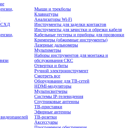
ие
ензии,
Мыши и трекболы
Клавиатуры
Д
Анализаторы Wi-Fi
/ СХД
Инструменты для заделки контактов
Инструменты для зачистки и обрезки кабеля
ензии,
Кабельные тестеры и приборы для прозвонки
Кримперы (обжимные инструменты)
Лазерные дальномеры
Мультиметры
Наборы инструментов для монтажа и
вязи
обслуживания СКС
Отвертки и биты
Ручной электроинструмент
Смотреть все
Оборудование для ТВ-сетей
HDMI-модуляторы
Мультисвитчеры
Системы IP-телевидения
Спутниковые антенны
ТВ-приставки
Эфирные антенны
 видеопанелей
ТВ-розетки
Аксессуары
Программное обеспечение