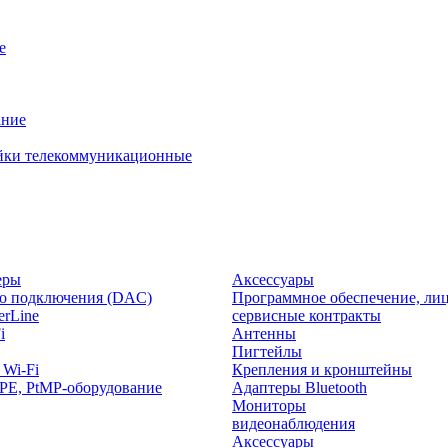
е
ание
йки телекоммуникационные
еры
Аксессуары
о подключения (DAC)
Программное обеспечение, лиц
rLine
сервисные контракты
i
Антенны
Пигтейлы
 Wi-Fi
Крепления и кронштейны
PE, PtMP-оборудование
Адаптеры Bluetooth
Мониторы
видеонаблюдения
Аксессуары