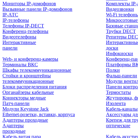
Мониторы IP-домофонов
Комплекты IP
Вызывные панели IP-домофонов
Видеозвонки
IP-АТС
Wi-Fi телефон
IP-телефоны
Микросотовые
Телефоны IP-DECT
Базовые станц
Конференц-телефоны
Трубки DECT
Видеотелефоны
Репитеры DE
Интерактивные
Интерактивны
панели
доски
Инфокиоски
Web- и конференц-камеры
Конференц-пане
Терминалы ВКС
Платформы В
Шкафы телекоммуникационные
Полки
Стойки и кронштейны
Фальш-панели
телекоммуникационные
Модули венти
Блоки распределения питания
Панели контр
Органайзеры кабельные
Термостаты
Коннекторы медные
Жгутировка, ф
Патч-панели
Изолента
Модули Keystone Jack
Кабель-каналы
Ethernet-розетки, вставки, корпуса
Аксессуары дл
Адаптеры проходные
Крепеж для тр
Адаптеры
оптические
проходные
Кабель витая пара
Кабель акусти