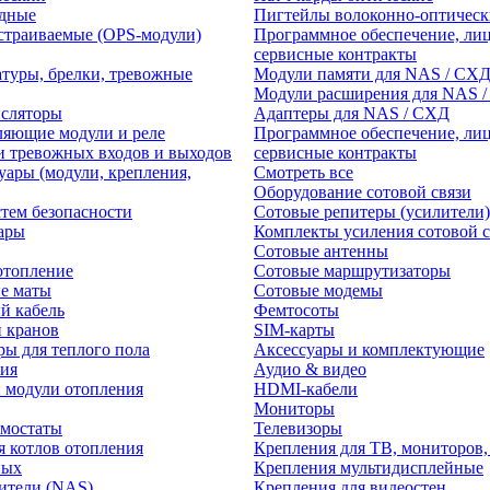
едные
Пигтейлы волоконно-оптическ
траиваемые (OPS-модули)
Программное обеспечение, лиц
сервисные контракты
атуры, брелки, тревожные
Модули памяти для NAS / СХ
Модули расширения для NAS 
нсляторы
Адаптеры для NAS / СХД
ляющие модули и реле
Программное обеспечение, лиц
и тревожных входов и выходов
сервисные контракты
уары (модули, крепления,
Смотреть все
Оборудование сотовой связи
тем безопасности
Сотовые репитеры (усилители)
ары
Комплекты усиления сотовой с
Сотовые антенны
отопление
Сотовые маршрутизаторы
е маты
Сотовые модемы
й кабель
Фемтосоты
и кранов
SIM-карты
ры для теплого пола
Аксессуары и комплектующие
ия
Аудио & видео
 модули отопления
HDMI-кабели
Мониторы
рмостаты
Телевизоры
я котлов отопления
Крепления для ТВ, мониторов,
ных
Крепления мультидисплейные
ители (NAS)
Крепления для видеостен