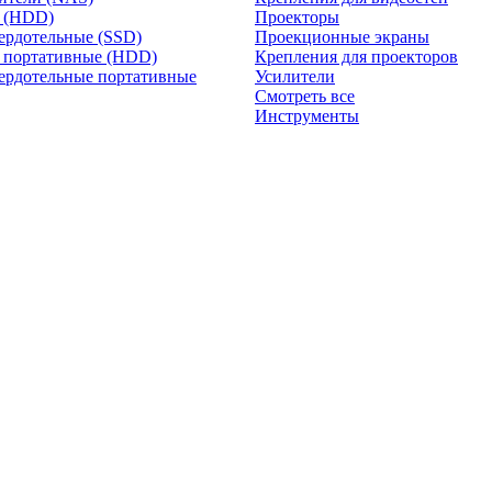
и (HDD)
Проекторы
ердотельные (SSD)
Проекционные экраны
 портативные (HDD)
Крепления для проекторов
ердотельные портативные
Усилители
Смотреть все
Инструменты