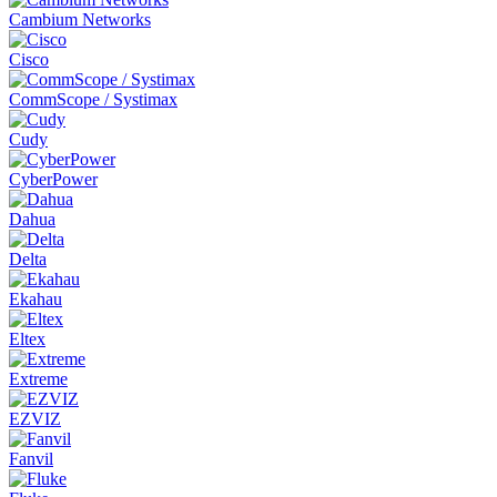
Cambium Networks
Cisco
CommScope / Systimax
Cudy
CyberPower
Dahua
Delta
Ekahau
Eltex
Extreme
EZVIZ
Fanvil