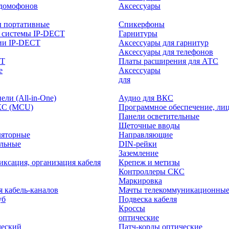
-домофонов
Аксессуары
ы портативные
Спикерфоны
 системы IP-DECT
Гарнитуры
ии IP-DECT
Аксессуары для гарнитур
Аксессуары для телефонов
CT
Платы расширения для АТС
е
Аксессуары
интерактивного
для
ли (All-in-One)
Аудио для ВКС
КС (MCU)
Программное обеспечение, ли
Панели осветительные
Щеточные вводы
ляторные
Направляющие
ольные
DIN-рейки
Заземление
иксация, организация кабеля
Крепеж и метизы
Контроллеры СКС
Маркировка
я кабель-каналов
Мачты телекоммуникационны
уб
Подвеска кабеля
Кроссы
оптические
ческий
Патч-корды оптические