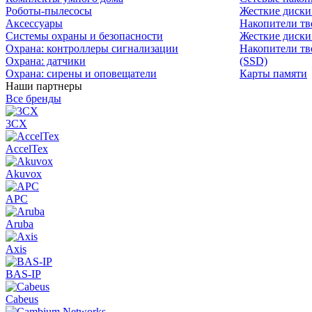
Роботы-пылесосы
Жесткие диск
Аксессуары
Накопители тв
Системы охраны и безопасности
Жесткие диски
Охрана: контроллеры сигнализации
Накопители тв
Охрана: датчики
(SSD)
Охрана: сирены и оповещатели
Карты памяти
Наши партнеры
Все бренды
3CX
AccelTex
Akuvox
APC
Aruba
Axis
BAS-IP
Cabeus