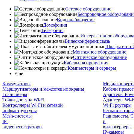
Сетевое оборудование
Беспроводное оборудовани
Видеонаблюдение
Домофония
Телефония
Интерактивное оборудов
Видеоконференцсвязь
Шкафы и сто
Монтажное оборудование
Оптическое оборудование
Кабельная продукция
Компьютеры и серверы
Ещё
Коммутаторы
Медиаконверт
Маршрутизаторы и межсетевые экраны
Кабели прямог
Трансиверы
Адаптеры Powe
Точки доступа Wi-Fi
Адаптеры Wi-F
Контроллеры Wi-Fi и сетевой
Wi-Fi роутеры
инфраструктуры
Ретрансляторы
Mesh-системы
Радиомосты, C
IP-
и
видеорегистраторы
видеосерверы
IP-камеры