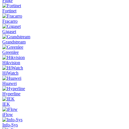
Fluke
Fortinet
Fracarro
Gigaset
Grandstream
Greenlee
Hikvision
HiWatch
Huawei
Hyperline
IEK
iFlow
Info-Sys