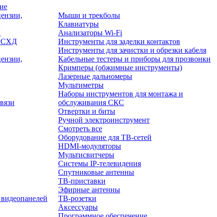
ие
ензии,
Мыши и трекболы
Клавиатуры
Д
Анализаторы Wi-Fi
/ СХД
Инструменты для заделки контактов
Инструменты для зачистки и обрезки кабеля
ензии,
Кабельные тестеры и приборы для прозвонки
Кримперы (обжимные инструменты)
Лазерные дальномеры
Мультиметры
Наборы инструментов для монтажа и
вязи
обслуживания СКС
Отвертки и биты
Ручной электроинструмент
Смотреть все
Оборудование для ТВ-сетей
HDMI-модуляторы
Мультисвитчеры
Системы IP-телевидения
Спутниковые антенны
ТВ-приставки
Эфирные антенны
 видеопанелей
ТВ-розетки
Аксессуары
Программное обеспечение