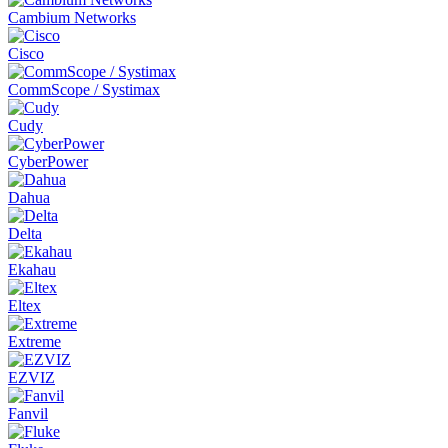
Cambium Networks
Cisco
CommScope / Systimax
Cudy
CyberPower
Dahua
Delta
Ekahau
Eltex
Extreme
EZVIZ
Fanvil