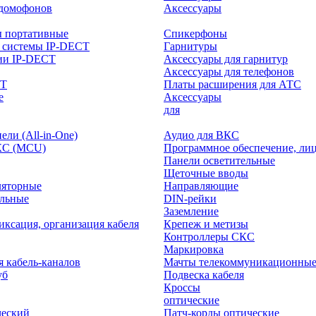
-домофонов
Аксессуары
ы портативные
Спикерфоны
 системы IP-DECT
Гарнитуры
ии IP-DECT
Аксессуары для гарнитур
Аксессуары для телефонов
CT
Платы расширения для АТС
е
Аксессуары
интерактивного
для
ли (All-in-One)
Аудио для ВКС
КС (MCU)
Программное обеспечение, ли
Панели осветительные
Щеточные вводы
ляторные
Направляющие
ольные
DIN-рейки
Заземление
иксация, организация кабеля
Крепеж и метизы
Контроллеры СКС
Маркировка
я кабель-каналов
Мачты телекоммуникационны
уб
Подвеска кабеля
Кроссы
оптические
ческий
Патч-корды оптические