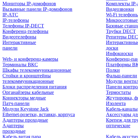
Мониторы IP-домофонов
Комплекты IP
Вызывные панели IP-домофонов
Видеозвонки
IP-АТС
Wi-Fi телефон
IP-телефоны
Микросотовые
Телефоны IP-DECT
Базовые станц
Конференц-телефоны
Трубки DECT
Видеотелефоны
Репитеры DE
Интерактивные
Интерактивны
панели
доски
Инфокиоски
Web- и конференц-камеры
Конференц-пане
Терминалы ВКС
Платформы В
Шкафы телекоммуникационные
Полки
Стойки и кронштейны
Фальш-панели
телекоммуникационные
Модули венти
Блоки распределения питания
Панели контр
Органайзеры кабельные
Термостаты
Коннекторы медные
Жгутировка, ф
Патч-панели
Изолента
Модули Keystone Jack
Кабель-каналы
Ethernet-розетки, вставки, корпуса
Аксессуары дл
Адаптеры проходные
Крепеж для тр
Адаптеры
оптические
проходные
Кабель витая пара
Кабель акусти