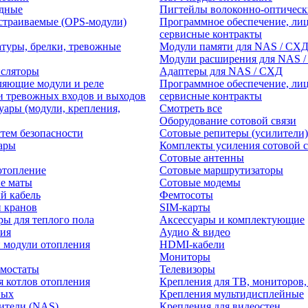
едные
Пигтейлы волоконно-оптическ
траиваемые (OPS-модули)
Программное обеспечение, лиц
сервисные контракты
атуры, брелки, тревожные
Модули памяти для NAS / СХ
Модули расширения для NAS 
нсляторы
Адаптеры для NAS / СХД
ляющие модули и реле
Программное обеспечение, лиц
и тревожных входов и выходов
сервисные контракты
уары (модули, крепления,
Смотреть все
Оборудование сотовой связи
тем безопасности
Сотовые репитеры (усилители)
ары
Комплекты усиления сотовой с
Сотовые антенны
отопление
Сотовые маршрутизаторы
е маты
Сотовые модемы
й кабель
Фемтосоты
и кранов
SIM-карты
ры для теплого пола
Аксессуары и комплектующие
ия
Аудио & видео
 модули отопления
HDMI-кабели
Мониторы
рмостаты
Телевизоры
я котлов отопления
Крепления для ТВ, мониторов,
ных
Крепления мультидисплейные
ители (NAS)
Крепления для видеостен