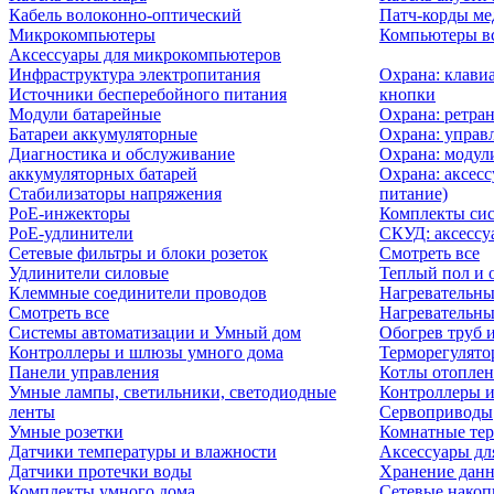
Кабель волоконно-оптический
Патч-корды м
Микрокомпьютеры
Компьютеры вс
Аксессуары для микрокомпьютеров
Инфраструктура электропитания
Охрана: клави
Источники бесперебойного питания
кнопки
Модули батарейные
Охрана: ретра
Батареи аккумуляторные
Охрана: управ
Диагностика и обслуживание
Охрана: модул
аккумуляторных батарей
Охрана: аксесс
Стабилизаторы напряжения
питание)
PoE-инжекторы
Комплекты сис
PoE-удлинители
СКУД: аксессу
Сетевые фильтры и блоки розеток
Смотреть все
Удлинители силовые
Теплый пол и 
Клеммные соединители проводов
Нагревательны
Смотреть все
Нагревательны
Системы автоматизации и Умный дом
Обогрев труб 
Контроллеры и шлюзы умного дома
Терморегулято
Панели управления
Котлы отоплен
Умные лампы, светильники, светодиодные
Контроллеры и
ленты
Сервоприводы
Умные розетки
Комнатные те
Датчики температуры и влажности
Аксессуары дл
Датчики протечки воды
Хранение дан
Комплекты умного дома
Сетевые накоп