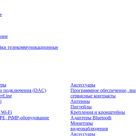
е
ание
йки телекоммуникационные
еры
Аксессуары
о подключения (DAC)
Программное обеспечение, лиц
rLine
сервисные контракты
i
Антенны
Пигтейлы
 Wi-Fi
Крепления и кронштейны
PE, PtMP-оборудование
Адаптеры Bluetooth
Мониторы
видеонаблюдения
Аксессуары