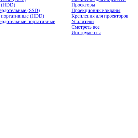
и (HDD)
Проекторы
ердотельные (SSD)
Проекционные экраны
 портативные (HDD)
Крепления для проекторов
ердотельные портативные
Усилители
Смотреть все
Инструменты