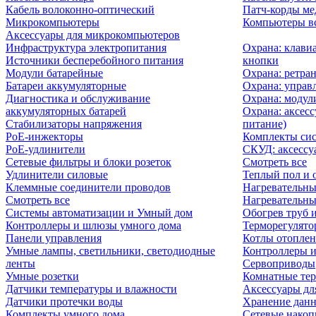
Кабель волоконно-оптический
Патч-корды м
Микрокомпьютеры
Компьютеры вс
Аксессуары для микрокомпьютеров
Инфраструктура электропитания
Охрана: клави
Источники бесперебойного питания
кнопки
Модули батарейные
Охрана: ретра
Батареи аккумуляторные
Охрана: управ
Диагностика и обслуживание
Охрана: модул
аккумуляторных батарей
Охрана: аксесс
Стабилизаторы напряжения
питание)
PoE-инжекторы
Комплекты сис
PoE-удлинители
СКУД: аксессу
Сетевые фильтры и блоки розеток
Смотреть все
Удлинители силовые
Теплый пол и 
Клеммные соединители проводов
Нагревательны
Смотреть все
Нагревательны
Системы автоматизации и Умный дом
Обогрев труб 
Контроллеры и шлюзы умного дома
Терморегулято
Панели управления
Котлы отоплен
Умные лампы, светильники, светодиодные
Контроллеры и
ленты
Сервоприводы
Умные розетки
Комнатные те
Датчики температуры и влажности
Аксессуары дл
Датчики протечки воды
Хранение дан
Комплекты умного дома
Сетевые накоп