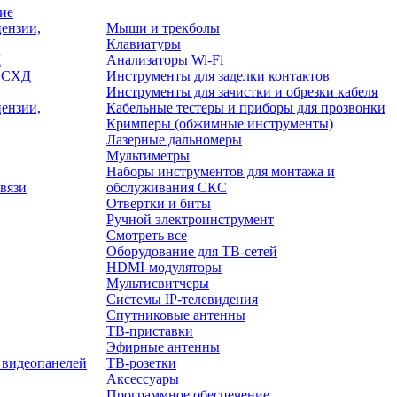
ие
ензии,
Мыши и трекболы
Клавиатуры
Д
Анализаторы Wi-Fi
/ СХД
Инструменты для заделки контактов
Инструменты для зачистки и обрезки кабеля
ензии,
Кабельные тестеры и приборы для прозвонки
Кримперы (обжимные инструменты)
Лазерные дальномеры
Мультиметры
Наборы инструментов для монтажа и
вязи
обслуживания СКС
Отвертки и биты
Ручной электроинструмент
Смотреть все
Оборудование для ТВ-сетей
HDMI-модуляторы
Мультисвитчеры
Системы IP-телевидения
Спутниковые антенны
ТВ-приставки
Эфирные антенны
 видеопанелей
ТВ-розетки
Аксессуары
Программное обеспечение