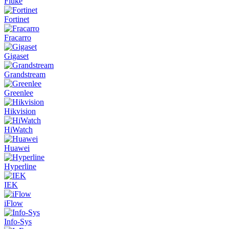
Fluke
Fortinet
Fracarro
Gigaset
Grandstream
Greenlee
Hikvision
HiWatch
Huawei
Hyperline
IEK
iFlow
Info-Sys