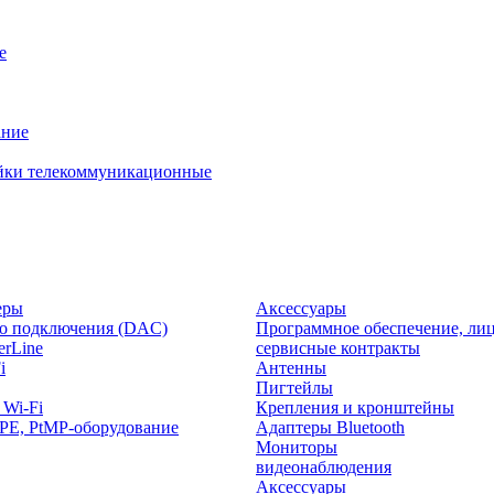
е
ание
йки телекоммуникационные
еры
Аксессуары
о подключения (DAC)
Программное обеспечение, лиц
rLine
сервисные контракты
i
Антенны
Пигтейлы
 Wi-Fi
Крепления и кронштейны
PE, PtMP-оборудование
Адаптеры Bluetooth
Мониторы
видеонаблюдения
Аксессуары