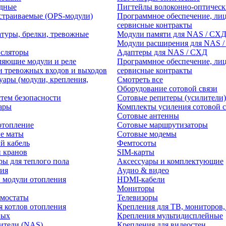
едные
Пигтейлы волоконно-оптическ
траиваемые (OPS-модули)
Программное обеспечение, лиц
сервисные контракты
атуры, брелки, тревожные
Модули памяти для NAS / СХ
Модули расширения для NAS 
нсляторы
Адаптеры для NAS / СХД
ляющие модули и реле
Программное обеспечение, лиц
и тревожных входов и выходов
сервисные контракты
уары (модули, крепления,
Смотреть все
Оборудование сотовой связи
тем безопасности
Сотовые репитеры (усилители)
ары
Комплекты усиления сотовой с
Сотовые антенны
отопление
Сотовые маршрутизаторы
е маты
Сотовые модемы
й кабель
Фемтосоты
и кранов
SIM-карты
ры для теплого пола
Аксессуары и комплектующие
ия
Аудио & видео
 модули отопления
HDMI-кабели
Мониторы
рмостаты
Телевизоры
я котлов отопления
Крепления для ТВ, мониторов,
ных
Крепления мультидисплейные
ители (NAS)
Крепления для видеостен