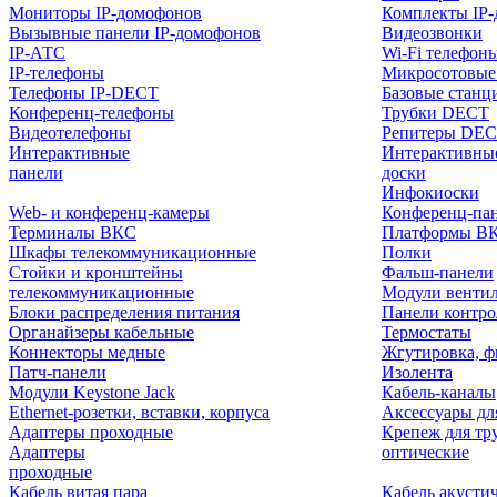
Мониторы IP-домофонов
Комплекты IP
Вызывные панели IP-домофонов
Видеозвонки
IP-АТС
Wi-Fi телефон
IP-телефоны
Микросотовые
Телефоны IP-DECT
Базовые станц
Конференц-телефоны
Трубки DECT
Видеотелефоны
Репитеры DE
Интерактивные
Интерактивны
панели
доски
Инфокиоски
Web- и конференц-камеры
Конференц-пане
Терминалы ВКС
Платформы В
Шкафы телекоммуникационные
Полки
Стойки и кронштейны
Фальш-панели
телекоммуникационные
Модули венти
Блоки распределения питания
Панели контр
Органайзеры кабельные
Термостаты
Коннекторы медные
Жгутировка, ф
Патч-панели
Изолента
Модули Keystone Jack
Кабель-каналы
Ethernet-розетки, вставки, корпуса
Аксессуары дл
Адаптеры проходные
Крепеж для тр
Адаптеры
оптические
проходные
Кабель витая пара
Кабель акусти