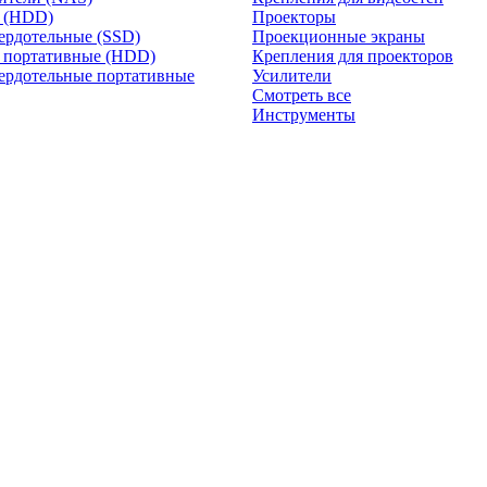
и (HDD)
Проекторы
ердотельные (SSD)
Проекционные экраны
 портативные (HDD)
Крепления для проекторов
ердотельные портативные
Усилители
Смотреть все
Инструменты