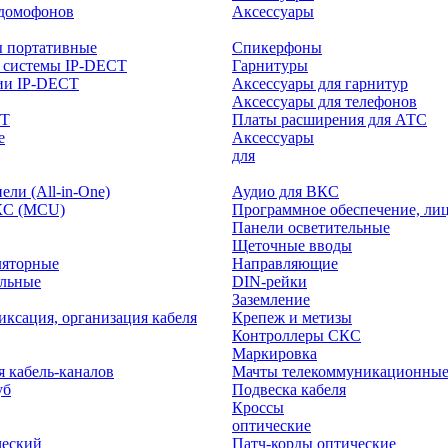
-домофонов
Аксессуары
ы портативные
Спикерфоны
 системы IP-DECT
Гарнитуры
ии IP-DECT
Аксессуары для гарнитур
Аксессуары для телефонов
CT
Платы расширения для АТС
е
Аксессуары
интерактивного
для
ли (All-in-One)
Аудио для ВКС
КС (MCU)
Программное обеспечение, ли
Панели осветительные
Щеточные вводы
ляторные
Направляющие
ольные
DIN-рейки
Заземление
иксация, организация кабеля
Крепеж и метизы
Контроллеры СКС
Маркировка
я кабель-каналов
Мачты телекоммуникационны
уб
Подвеска кабеля
Кроссы
оптические
ческий
Патч-корды оптические