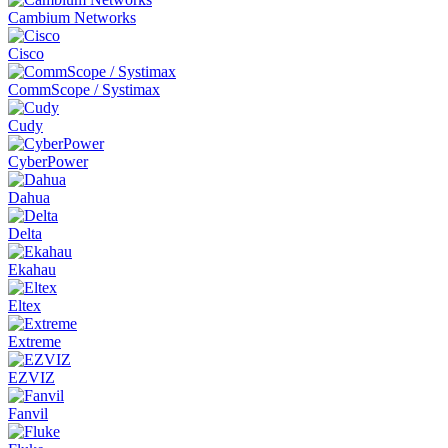
Cambium Networks
Cisco
CommScope / Systimax
Cudy
CyberPower
Dahua
Delta
Ekahau
Eltex
Extreme
EZVIZ
Fanvil