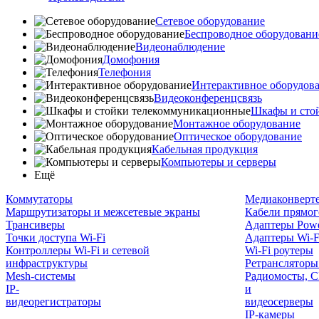
Сетевое оборудование
Беспроводное оборудовани
Видеонаблюдение
Домофония
Телефония
Интерактивное оборудов
Видеоконференцсвязь
Шкафы и сто
Монтажное оборудование
Оптическое оборудование
Кабельная продукция
Компьютеры и серверы
Ещё
Коммутаторы
Медиаконверт
Маршрутизаторы и межсетевые экраны
Кабели прямог
Трансиверы
Адаптеры Powe
Точки доступа Wi-Fi
Адаптеры Wi-F
Контроллеры Wi-Fi и сетевой
Wi-Fi роутеры
инфраструктуры
Ретрансляторы
Mesh-системы
Радиомосты, C
IP-
и
видеорегистраторы
видеосерверы
IP-камеры