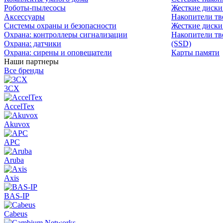
Роботы-пылесосы
Жесткие диск
Аксессуары
Накопители тв
Системы охраны и безопасности
Жесткие диски
Охрана: контроллеры сигнализации
Накопители тв
Охрана: датчики
(SSD)
Охрана: сирены и оповещатели
Карты памяти
Наши партнеры
Все бренды
3CX
AccelTex
Akuvox
APC
Aruba
Axis
BAS-IP
Cabeus