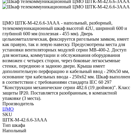
ЦМО ШТК-М-42.6.6-3ААА - напольный, разборный,
телекоммуникационный шкаф высотой 42U, шириной 600 и
глубиной 600 мм (полезная - 455 мм). Дверь
цельнометаллическая, фиксируется ригельным замком, имеет
как правую, так и левую навеску. Предусмотрены места для
установки вентиляторных модулей серии МВ-400-2. Доступ
для монтажа, коммутации и обслуживания оборудования
возможен с четырех сторон, через боковые легкосъемные
стенки, переднюю и заднюю двери. Крыша имеет
дополнительную перфорацию и кабельный ввод - 290х50 мм,
основание три кабельных ввода - 250х62 мм. Шкаф выполнен
в соответствии с требованиями стандарта IEC 60 297
"Конструкции механические серии 482.6 (19 дюймов)". Класс
защиты IP20. Поставляется разобранным, в компактной
упаковке (3 места).
Производитель
ЦМО
SKU
ШТК-М-42.6.6-3ААА
Тип шкафа
Напольный