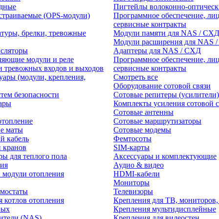
едные
Пигтейлы волоконно-оптическ
траиваемые (OPS-модули)
Программное обеспечение, лиц
сервисные контракты
атуры, брелки, тревожные
Модули памяти для NAS / СХ
Модули расширения для NAS 
нсляторы
Адаптеры для NAS / СХД
ляющие модули и реле
Программное обеспечение, лиц
и тревожных входов и выходов
сервисные контракты
уары (модули, крепления,
Смотреть все
Оборудование сотовой связи
тем безопасности
Сотовые репитеры (усилители)
ары
Комплекты усиления сотовой с
Сотовые антенны
отопление
Сотовые маршрутизаторы
е маты
Сотовые модемы
й кабель
Фемтосоты
и кранов
SIM-карты
ры для теплого пола
Аксессуары и комплектующие
ия
Аудио & видео
 модули отопления
HDMI-кабели
Мониторы
рмостаты
Телевизоры
я котлов отопления
Крепления для ТВ, мониторов,
ных
Крепления мультидисплейные
ители (NAS)
Крепления для видеостен