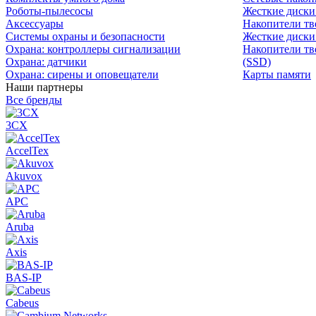
Роботы-пылесосы
Жесткие диск
Аксессуары
Накопители тв
Системы охраны и безопасности
Жесткие диски
Охрана: контроллеры сигнализации
Накопители тв
Охрана: датчики
(SSD)
Охрана: сирены и оповещатели
Карты памяти
Наши партнеры
Все бренды
3CX
AccelTex
Akuvox
APC
Aruba
Axis
BAS-IP
Cabeus