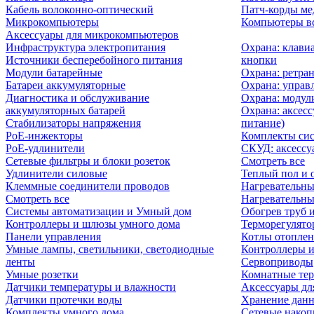
Кабель волоконно-оптический
Патч-корды м
Микрокомпьютеры
Компьютеры вс
Аксессуары для микрокомпьютеров
Инфраструктура электропитания
Охрана: клави
Источники бесперебойного питания
кнопки
Модули батарейные
Охрана: ретра
Батареи аккумуляторные
Охрана: управ
Диагностика и обслуживание
Охрана: модул
аккумуляторных батарей
Охрана: аксесс
Стабилизаторы напряжения
питание)
PoE-инжекторы
Комплекты сис
PoE-удлинители
СКУД: аксессу
Сетевые фильтры и блоки розеток
Смотреть все
Удлинители силовые
Теплый пол и 
Клеммные соединители проводов
Нагревательны
Смотреть все
Нагревательны
Системы автоматизации и Умный дом
Обогрев труб 
Контроллеры и шлюзы умного дома
Терморегулято
Панели управления
Котлы отоплен
Умные лампы, светильники, светодиодные
Контроллеры и
ленты
Сервоприводы
Умные розетки
Комнатные те
Датчики температуры и влажности
Аксессуары дл
Датчики протечки воды
Хранение дан
Комплекты умного дома
Сетевые накоп