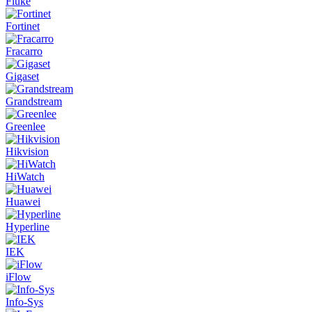
Fluke
Fortinet
Fracarro
Gigaset
Grandstream
Greenlee
Hikvision
HiWatch
Huawei
Hyperline
IEK
iFlow
Info-Sys