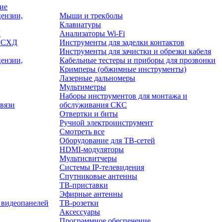
ие
ензии,
Мыши и трекболы
Клавиатуры
Д
Анализаторы Wi-Fi
/ СХД
Инструменты для заделки контактов
Инструменты для зачистки и обрезки кабеля
ензии,
Кабельные тестеры и приборы для прозвонки
Кримперы (обжимные инструменты)
Лазерные дальномеры
Мультиметры
Наборы инструментов для монтажа и
вязи
обслуживания СКС
Отвертки и биты
Ручной электроинструмент
Смотреть все
Оборудование для ТВ-сетей
HDMI-модуляторы
Мультисвитчеры
Системы IP-телевидения
Спутниковые антенны
ТВ-приставки
Эфирные антенны
 видеопанелей
ТВ-розетки
Аксессуары
Программное обеспечение