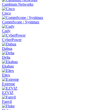
Cambium Networks
Cisco
CommScope / Systimax
Cudy
CyberPower
Dahua
Delta
Ekahau
Eltex
Extreme
EZVIZ
Fanvil