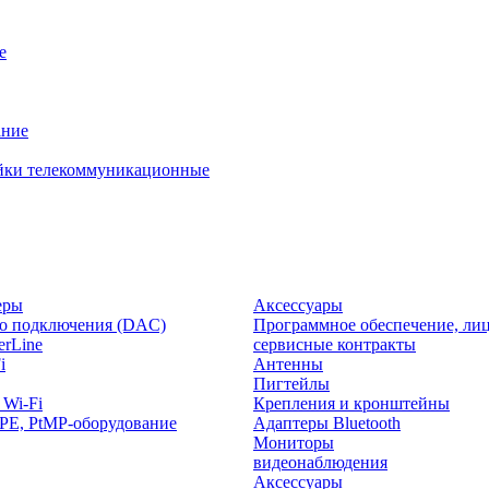
е
ание
йки телекоммуникационные
еры
Аксессуары
о подключения (DAC)
Программное обеспечение, лиц
rLine
сервисные контракты
i
Антенны
Пигтейлы
 Wi-Fi
Крепления и кронштейны
PE, PtMP-оборудование
Адаптеры Bluetooth
Мониторы
видеонаблюдения
Аксессуары