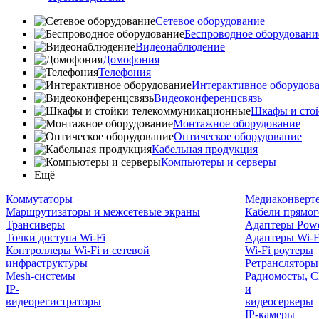
Сетевое оборудование
Беспроводное оборудовани
Видеонаблюдение
Домофония
Телефония
Интерактивное оборудов
Видеоконференцсвязь
Шкафы и сто
Монтажное оборудование
Оптическое оборудование
Кабельная продукция
Компьютеры и серверы
Ещё
Коммутаторы
Медиаконверт
Маршрутизаторы и межсетевые экраны
Кабели прямог
Трансиверы
Адаптеры Powe
Точки доступа Wi-Fi
Адаптеры Wi-F
Контроллеры Wi-Fi и сетевой
Wi-Fi роутеры
инфраструктуры
Ретрансляторы
Mesh-системы
Радиомосты, C
IP-
и
видеорегистраторы
видеосерверы
IP-камеры