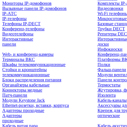
Мониторы IP-домофонов
Комплекты IP
Вызывные панели IP-домофонов
Видеозвонки
IP-АТС
Wi-Fi телефон
IP-телефоны
Микросотовые
Телефоны IP-DECT
Базовые станц
Конференц-телефоны
Трубки DECT
Видеотелефоны
Репитеры DE
Интерактивные
Интерактивны
панели
доски
Инфокиоски
Web- и конференц-камеры
Конференц-пане
Терминалы ВКС
Платформы В
Шкафы телекоммуникационные
Полки
Стойки и кронштейны
Фальш-панели
телекоммуникационные
Модули венти
Блоки распределения питания
Панели контр
Органайзеры кабельные
Термостаты
Коннекторы медные
Жгутировка, ф
Патч-панели
Изолента
Модули Keystone Jack
Кабель-каналы
Ethernet-розетки, вставки, корпуса
Аксессуары дл
Адаптеры проходные
Крепеж для тр
Адаптеры
оптические
проходные
Кабель витая пара
Кабель акусти