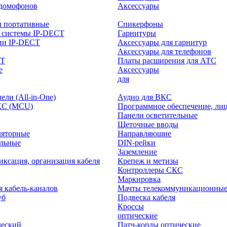
-домофонов
Аксессуары
ы портативные
Спикерфоны
 системы IP-DECT
Гарнитуры
ии IP-DECT
Аксессуары для гарнитур
Аксессуары для телефонов
CT
Платы расширения для АТС
е
Аксессуары
интерактивного
для
ли (All-in-One)
Аудио для ВКС
КС (MCU)
Программное обеспечение, ли
Панели осветительные
Щеточные вводы
ляторные
Направляющие
ольные
DIN-рейки
Заземление
иксация, организация кабеля
Крепеж и метизы
Контроллеры СКС
Маркировка
я кабель-каналов
Мачты телекоммуникационны
уб
Подвеска кабеля
Кроссы
оптические
ческий
Патч-корды оптические