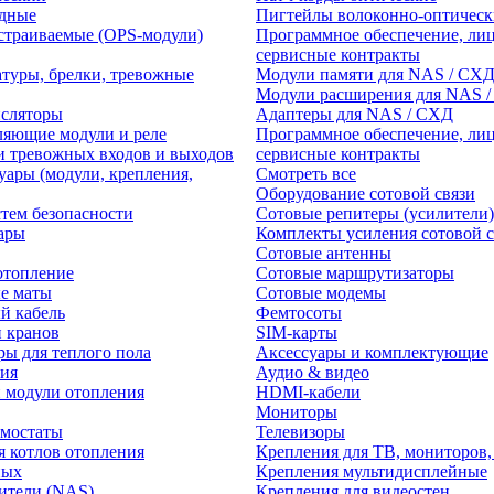
едные
Пигтейлы волоконно-оптическ
траиваемые (OPS-модули)
Программное обеспечение, лиц
сервисные контракты
атуры, брелки, тревожные
Модули памяти для NAS / СХ
Модули расширения для NAS 
нсляторы
Адаптеры для NAS / СХД
ляющие модули и реле
Программное обеспечение, лиц
и тревожных входов и выходов
сервисные контракты
уары (модули, крепления,
Смотреть все
Оборудование сотовой связи
тем безопасности
Сотовые репитеры (усилители)
ары
Комплекты усиления сотовой с
Сотовые антенны
отопление
Сотовые маршрутизаторы
е маты
Сотовые модемы
й кабель
Фемтосоты
и кранов
SIM-карты
ры для теплого пола
Аксессуары и комплектующие
ия
Аудио & видео
 модули отопления
HDMI-кабели
Мониторы
рмостаты
Телевизоры
я котлов отопления
Крепления для ТВ, мониторов,
ных
Крепления мультидисплейные
ители (NAS)
Крепления для видеостен