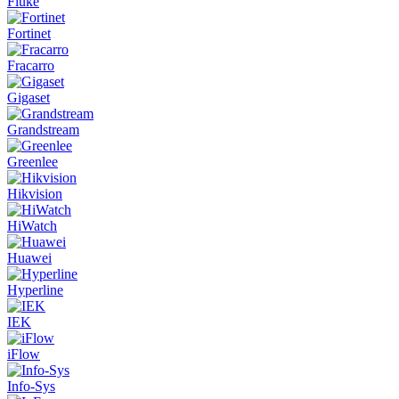
Fluke
Fortinet
Fracarro
Gigaset
Grandstream
Greenlee
Hikvision
HiWatch
Huawei
Hyperline
IEK
iFlow
Info-Sys