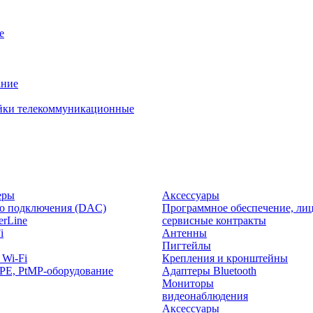
е
ание
йки телекоммуникационные
еры
Аксессуары
о подключения (DAC)
Программное обеспечение, лиц
rLine
сервисные контракты
i
Антенны
Пигтейлы
 Wi-Fi
Крепления и кронштейны
PE, PtMP-оборудование
Адаптеры Bluetooth
Мониторы
видеонаблюдения
Аксессуары