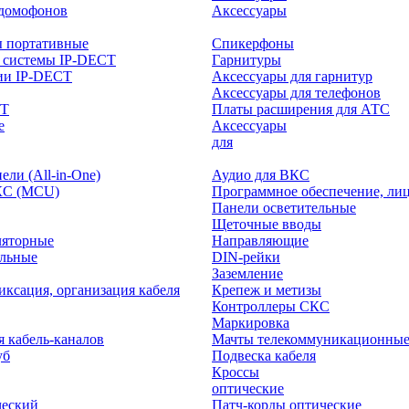
-домофонов
Аксессуары
ы портативные
Спикерфоны
 системы IP-DECT
Гарнитуры
ии IP-DECT
Аксессуары для гарнитур
Аксессуары для телефонов
CT
Платы расширения для АТС
е
Аксессуары
интерактивного
для
ли (All-in-One)
Аудио для ВКС
КС (MCU)
Программное обеспечение, ли
Панели осветительные
Щеточные вводы
ляторные
Направляющие
ольные
DIN-рейки
Заземление
иксация, организация кабеля
Крепеж и метизы
Контроллеры СКС
Маркировка
я кабель-каналов
Мачты телекоммуникационны
уб
Подвеска кабеля
Кроссы
оптические
ческий
Патч-корды оптические