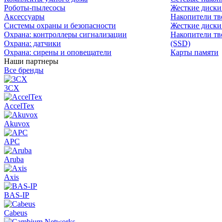
Роботы-пылесосы
Жесткие диск
Аксессуары
Накопители тв
Системы охраны и безопасности
Жесткие диски
Охрана: контроллеры сигнализации
Накопители тв
Охрана: датчики
(SSD)
Охрана: сирены и оповещатели
Карты памяти
Наши партнеры
Все бренды
3CX
AccelTex
Akuvox
APC
Aruba
Axis
BAS-IP
Cabeus