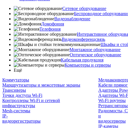
Сетевое оборудование
Беспроводное оборудовани
Видеонаблюдение
Домофония
Телефония
Интерактивное оборудов
Видеоконференцсвязь
Шкафы и сто
Монтажное оборудование
Оптическое оборудование
Кабельная продукция
Компьютеры и серверы
Ещё
Коммутаторы
Медиаконверт
Маршрутизаторы и межсетевые экраны
Кабели прямог
Трансиверы
Адаптеры Powe
Точки доступа Wi-Fi
Адаптеры Wi-F
Контроллеры Wi-Fi и сетевой
Wi-Fi роутеры
инфраструктуры
Ретрансляторы
Mesh-системы
Радиомосты, C
IP-
и
видеорегистраторы
видеосерверы
IP-камеры