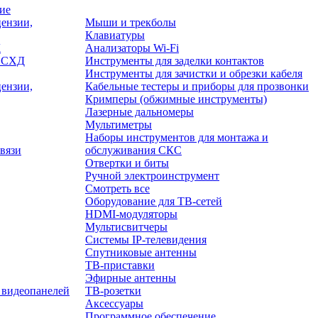
ие
ензии,
Мыши и трекболы
Клавиатуры
Д
Анализаторы Wi-Fi
/ СХД
Инструменты для заделки контактов
Инструменты для зачистки и обрезки кабеля
ензии,
Кабельные тестеры и приборы для прозвонки
Кримперы (обжимные инструменты)
Лазерные дальномеры
Мультиметры
Наборы инструментов для монтажа и
вязи
обслуживания СКС
Отвертки и биты
Ручной электроинструмент
Смотреть все
Оборудование для ТВ-сетей
HDMI-модуляторы
Мультисвитчеры
Системы IP-телевидения
Спутниковые антенны
ТВ-приставки
Эфирные антенны
 видеопанелей
ТВ-розетки
Аксессуары
Программное обеспечение