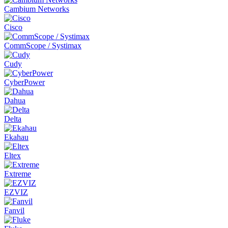
Cambium Networks
Cisco
CommScope / Systimax
Cudy
CyberPower
Dahua
Delta
Ekahau
Eltex
Extreme
EZVIZ
Fanvil