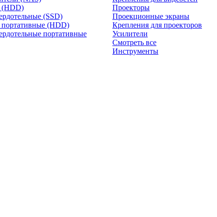
и (HDD)
Проекторы
ердотельные (SSD)
Проекционные экраны
 портативные (HDD)
Крепления для проекторов
ердотельные портативные
Усилители
Смотреть все
Инструменты