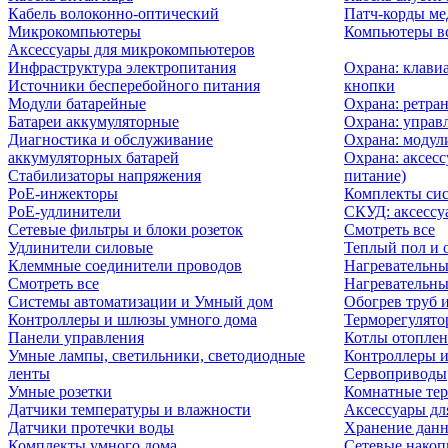
Кабель волоконно-оптический
Патч-корды м
Микрокомпьютеры
Компьютеры вс
Аксессуары для микрокомпьютеров
Инфраструктура электропитания
Охрана: клави
Источники бесперебойного питания
кнопки
Модули батарейные
Охрана: ретра
Батареи аккумуляторные
Охрана: управ
Диагностика и обслуживание
Охрана: модул
аккумуляторных батарей
Охрана: аксесс
Стабилизаторы напряжения
питание)
PoE-инжекторы
Комплекты сис
PoE-удлинители
СКУД: аксессу
Сетевые фильтры и блоки розеток
Смотреть все
Удлинители силовые
Теплый пол и 
Клеммные соединители проводов
Нагревательны
Смотреть все
Нагревательны
Системы автоматизации и Умный дом
Обогрев труб 
Контроллеры и шлюзы умного дома
Терморегулято
Панели управления
Котлы отоплен
Умные лампы, светильники, светодиодные
Контроллеры и
ленты
Сервоприводы
Умные розетки
Комнатные те
Датчики температуры и влажности
Аксессуары дл
Датчики протечки воды
Хранение дан
Комплекты умного дома
Сетевые накоп