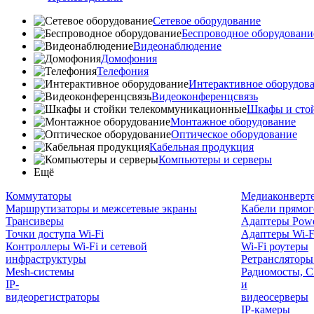
Сетевое оборудование
Беспроводное оборудовани
Видеонаблюдение
Домофония
Телефония
Интерактивное оборудов
Видеоконференцсвязь
Шкафы и сто
Монтажное оборудование
Оптическое оборудование
Кабельная продукция
Компьютеры и серверы
Ещё
Коммутаторы
Медиаконверт
Маршрутизаторы и межсетевые экраны
Кабели прямог
Трансиверы
Адаптеры Powe
Точки доступа Wi-Fi
Адаптеры Wi-F
Контроллеры Wi-Fi и сетевой
Wi-Fi роутеры
инфраструктуры
Ретрансляторы
Mesh-системы
Радиомосты, C
IP-
и
видеорегистраторы
видеосерверы
IP-камеры