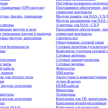
едные
Пигтейлы волоконно-оптическ
траиваемые (OPS-модули)
Программное обеспечение, лиц
сервисные контракты
атуры, брелки, тревожные
Модули памяти для NAS / СХ
Модули расширения для NAS 
нсляторы
Адаптеры для NAS / СХД
ляющие модули и реле
Программное обеспечение, лиц
и тревожных входов и выходов
сервисные контракты
уары (модули, крепления,
Смотреть все
Оборудование сотовой связи
тем безопасности
Сотовые репитеры (усилители)
ары
Комплекты усиления сотовой с
Сотовые антенны
отопление
Сотовые маршрутизаторы
е маты
Сотовые модемы
й кабель
Фемтосоты
и кранов
SIM-карты
ры для теплого пола
Аксессуары и комплектующие
ия
Аудио & видео
 модули отопления
HDMI-кабели
Мониторы
рмостаты
Телевизоры
я котлов отопления
Крепления для ТВ, мониторов,
ных
Крепления мультидисплейные
ители (NAS)
Крепления для видеостен