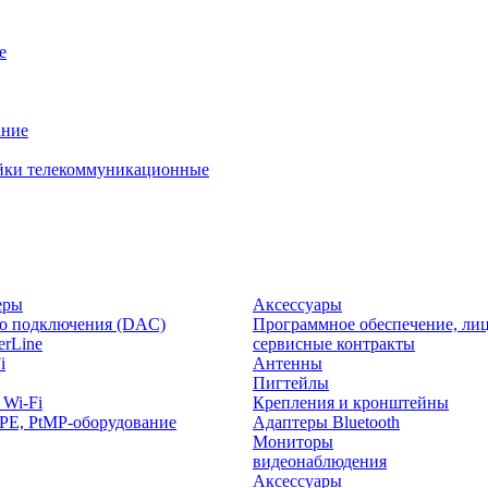
е
ание
йки телекоммуникационные
еры
Аксессуары
о подключения (DAC)
Программное обеспечение, лиц
rLine
сервисные контракты
i
Антенны
Пигтейлы
 Wi-Fi
Крепления и кронштейны
PE, PtMP-оборудование
Адаптеры Bluetooth
Мониторы
видеонаблюдения
Аксессуары