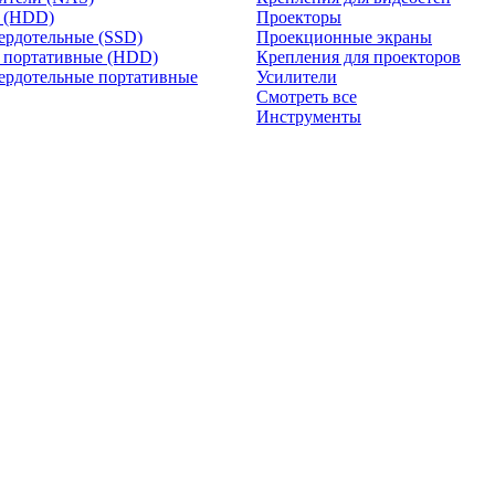
и (HDD)
Проекторы
ердотельные (SSD)
Проекционные экраны
 портативные (HDD)
Крепления для проекторов
ердотельные портативные
Усилители
Смотреть все
Инструменты