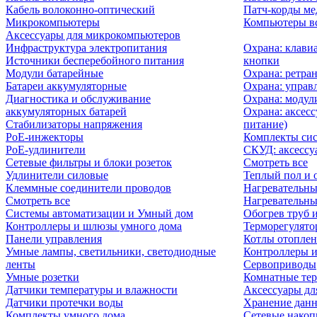
Кабель волоконно-оптический
Патч-корды м
Микрокомпьютеры
Компьютеры вс
Аксессуары для микрокомпьютеров
Инфраструктура электропитания
Охрана: клави
Источники бесперебойного питания
кнопки
Модули батарейные
Охрана: ретра
Батареи аккумуляторные
Охрана: управ
Диагностика и обслуживание
Охрана: модул
аккумуляторных батарей
Охрана: аксесс
Стабилизаторы напряжения
питание)
PoE-инжекторы
Комплекты сис
PoE-удлинители
СКУД: аксессу
Сетевые фильтры и блоки розеток
Смотреть все
Удлинители силовые
Теплый пол и 
Клеммные соединители проводов
Нагревательны
Смотреть все
Нагревательны
Системы автоматизации и Умный дом
Обогрев труб 
Контроллеры и шлюзы умного дома
Терморегулято
Панели управления
Котлы отоплен
Умные лампы, светильники, светодиодные
Контроллеры и
ленты
Сервоприводы
Умные розетки
Комнатные те
Датчики температуры и влажности
Аксессуары дл
Датчики протечки воды
Хранение дан
Комплекты умного дома
Сетевые накоп