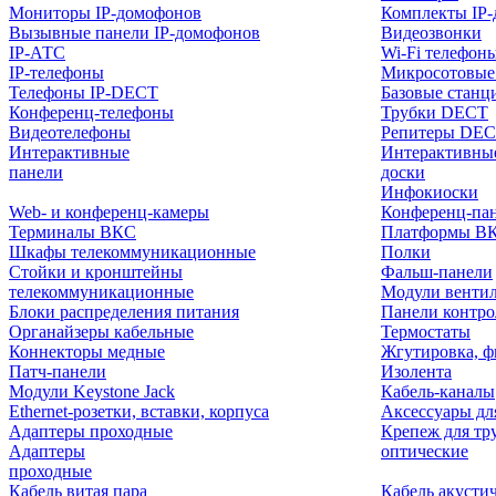
Мониторы IP-домофонов
Комплекты IP
Вызывные панели IP-домофонов
Видеозвонки
IP-АТС
Wi-Fi телефон
IP-телефоны
Микросотовые
Телефоны IP-DECT
Базовые станц
Конференц-телефоны
Трубки DECT
Видеотелефоны
Репитеры DE
Интерактивные
Интерактивны
панели
доски
Инфокиоски
Web- и конференц-камеры
Конференц-пане
Терминалы ВКС
Платформы В
Шкафы телекоммуникационные
Полки
Стойки и кронштейны
Фальш-панели
телекоммуникационные
Модули венти
Блоки распределения питания
Панели контр
Органайзеры кабельные
Термостаты
Коннекторы медные
Жгутировка, ф
Патч-панели
Изолента
Модули Keystone Jack
Кабель-каналы
Ethernet-розетки, вставки, корпуса
Аксессуары дл
Адаптеры проходные
Крепеж для тр
Адаптеры
оптические
проходные
Кабель витая пара
Кабель акусти