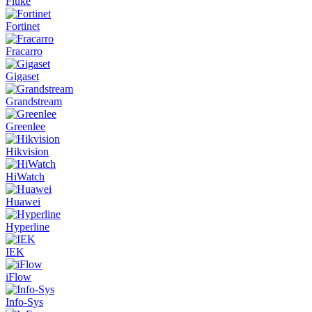
Fluke
Fortinet
Fracarro
Gigaset
Grandstream
Greenlee
Hikvision
HiWatch
Huawei
Hyperline
IEK
iFlow
Info-Sys