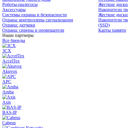
Роботы-пылесосы
Жесткие диск
Аксессуары
Накопители тв
Системы охраны и безопасности
Жесткие диски
Охрана: контроллеры сигнализации
Накопители тв
Охрана: датчики
(SSD)
Охрана: сирены и оповещатели
Карты памяти
Наши партнеры
Все бренды
3CX
AccelTex
Akuvox
APC
Aruba
Axis
BAS-IP
Cabeus