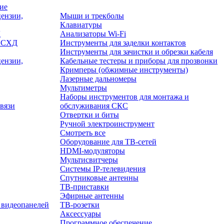
ие
ензии,
Мыши и трекболы
Клавиатуры
Д
Анализаторы Wi-Fi
/ СХД
Инструменты для заделки контактов
Инструменты для зачистки и обрезки кабеля
ензии,
Кабельные тестеры и приборы для прозвонки
Кримперы (обжимные инструменты)
Лазерные дальномеры
Мультиметры
Наборы инструментов для монтажа и
вязи
обслуживания СКС
Отвертки и биты
Ручной электроинструмент
Смотреть все
Оборудование для ТВ-сетей
HDMI-модуляторы
Мультисвитчеры
Системы IP-телевидения
Спутниковые антенны
ТВ-приставки
Эфирные антенны
 видеопанелей
ТВ-розетки
Аксессуары
Программное обеспечение