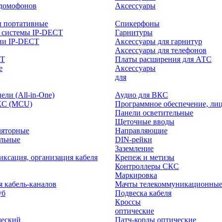
-домофонов
Аксессуары
ы портативные
Спикерфоны
 системы IP-DECT
Гарнитуры
ии IP-DECT
Аксессуары для гарнитур
Аксессуары для телефонов
CT
Платы расширения для АТС
е
Аксессуары
интерактивного
для
ли (All-in-One)
Аудио для ВКС
КС (MCU)
Программное обеспечение, ли
Панели осветительные
Щеточные вводы
ляторные
Направляющие
ольные
DIN-рейки
Заземление
иксация, организация кабеля
Крепеж и метизы
Контроллеры СКС
Маркировка
я кабель-каналов
Мачты телекоммуникационны
уб
Подвеска кабеля
Кроссы
оптические
ческий
Патч-корды оптические