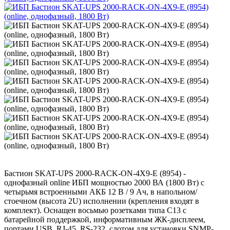
Бастион SKAT-UPS 2000-RACK-ON-4X9-E (8954) -
однофазный online ИБП мощностью 2000 ВА (1800 Вт) с
четырьмя встроенными АКБ 12 В / 9 Ач, в напольном/
стоечном (высота 2U) исполнении (крепления входят в
комплект). Оснащен восьмью розетками типа C13 с
батарейной поддержкой, информативным ЖК-дисплеем,
портами USB, RJ-45, RS-232, слотом для установки SNMP-