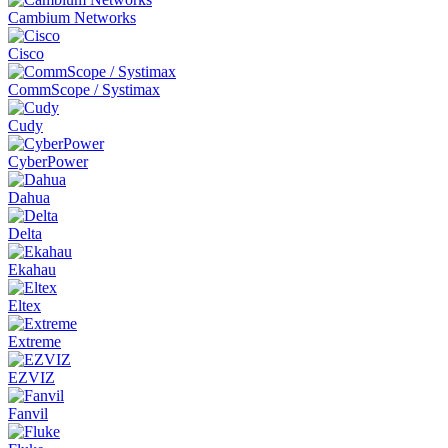
Cambium Networks
Cisco
CommScope / Systimax
Cudy
CyberPower
Dahua
Delta
Ekahau
Eltex
Extreme
EZVIZ
Fanvil