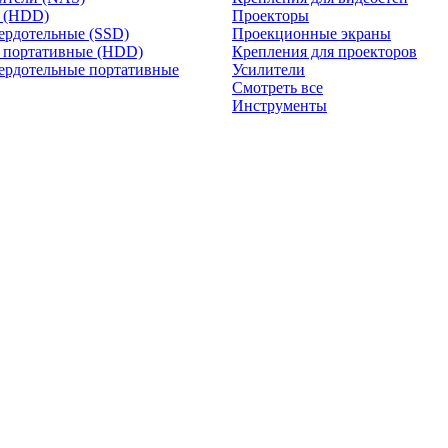
и (HDD)
Проекторы
ердотельные (SSD)
Проекционные экраны
 портативные (HDD)
Крепления для проекторов
ердотельные портативные
Усилители
Смотреть все
Инструменты