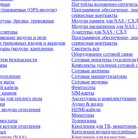
едные
Пигтейлы волоконно-оптическ
траиваемые (OPS-модули)
Программное обеспечение, лиц
сервисные контракты
атуры, брелки, тревожные
Модули памяти для NAS / СХ
Модули расширения для NAS 
нсляторы
Адаптеры для NAS / СХД
ляющие модули и реле
Программное обеспечение, лиц
и тревожных входов и выходов
сервисные контракты
уары (модули, крепления,
Смотреть все
Оборудование сотовой связи
тем безопасности
Сотовые репитеры (усилители)
ары
Комплекты усиления сотовой с
Сотовые антенны
отопление
Сотовые маршрутизаторы
е маты
Сотовые модемы
й кабель
Фемтосоты
и кранов
SIM-карты
ры для теплого пола
Аксессуары и комплектующие
ия
Аудио & видео
 модули отопления
HDMI-кабели
Мониторы
рмостаты
Телевизоры
я котлов отопления
Крепления для ТВ, мониторов,
ных
Крепления мультидисплейные
ители (NAS)
Крепления для видеостен