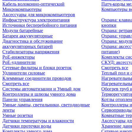
Кабель волоконно-оптический
Патч-корды м
Микрокомпьютеры
Компьютеры вс
Аксессуары для микрокомпьютеров
Инфраструктура электропитания
Охрана: клави
Источники бесперебойного питания
кнопки
Модули батарейные
Охрана: ретра
Батареи аккумуляторные
Охрана: управ
Диагностика и обслуживание
Охрана: модул
аккумуляторных батарей
Охрана: аксесс
Стабилизаторы напряжения
питание)
PoE-инжекторы
Комплекты сис
PoE-удлинители
СКУД: аксессу
Сетевые фильтры и блоки розеток
Смотреть все
Удлинители силовые
Теплый пол и 
Клеммные соединители проводов
Нагревательны
Смотреть все
Нагревательны
Системы автоматизации и Умный дом
Обогрев труб 
Контроллеры и шлюзы умного дома
Терморегулято
Панели управления
Котлы отоплен
Умные лампы, светильники, светодиодные
Контроллеры и
ленты
Сервоприводы
Умные розетки
Комнатные те
Датчики температуры и влажности
Аксессуары дл
Датчики протечки воды
Хранение дан
Комплекты умного дома
Сетевые накоп