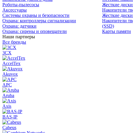
Роботы-пылесосы
Жесткие диск
Аксессуары
Накопители тв
Системы охраны и безопасности
Жесткие диски
Охрана: контроллеры сигнализации
Накопители тв
Охрана: датчики
(SSD)
Охрана: сирены и оповещатели
Карты памяти
Наши партнеры
Все бренды
3CX
AccelTex
Akuvox
APC
Aruba
Axis
BAS-IP
Cabeus