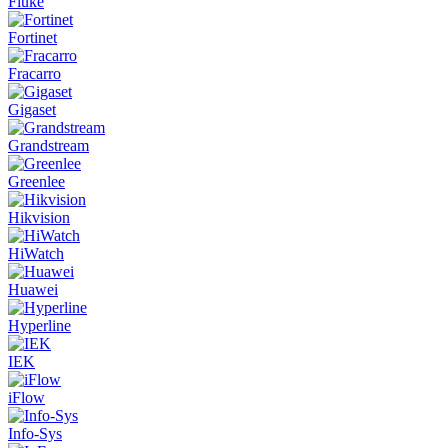
Fluke
Fortinet
Fracarro
Gigaset
Grandstream
Greenlee
Hikvision
HiWatch
Huawei
Hyperline
IEK
iFlow
Info-Sys