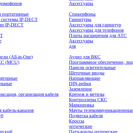
-домофонов
Аксессуары
ы портативные
Спикерфоны
 системы IP-DECT
Гарнитуры
ии IP-DECT
Аксессуары для гарнитур
Аксессуары для телефонов
CT
Платы расширения для АТС
е
Аксессуары
интерактивного
для
ли (All-in-One)
Аудио для ВКС
КС (MCU)
Программное обеспечение, ли
Панели осветительные
Щеточные вводы
ляторные
Направляющие
ольные
DIN-рейки
Заземление
иксация, организация кабеля
Крепеж и метизы
Контроллеры СКС
Маркировка
я кабель-каналов
Мачты телекоммуникационны
уб
Подвеска кабеля
Кроссы
оптические
ческий
Патч-корды оптические