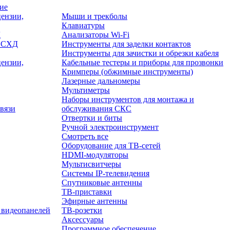
ие
ензии,
Мыши и трекболы
Клавиатуры
Д
Анализаторы Wi-Fi
/ СХД
Инструменты для заделки контактов
Инструменты для зачистки и обрезки кабеля
ензии,
Кабельные тестеры и приборы для прозвонки
Кримперы (обжимные инструменты)
Лазерные дальномеры
Мультиметры
Наборы инструментов для монтажа и
вязи
обслуживания СКС
Отвертки и биты
Ручной электроинструмент
Смотреть все
Оборудование для ТВ-сетей
HDMI-модуляторы
Мультисвитчеры
Системы IP-телевидения
Спутниковые антенны
ТВ-приставки
Эфирные антенны
 видеопанелей
ТВ-розетки
Аксессуары
Программное обеспечение