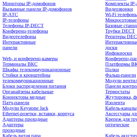
Мониторы IP-домофонов
Комплекты IP
Вызывные панели IP-домофонов
Видеозвонки
IP-АТС
Wi-Fi телефон
IP-телефоны
Микросотовые
Телефоны IP-DECT
Базовые станц
Конференц-телефоны
Трубки DECT
Видеотелефоны
Репитеры DE
Интерактивные
Интерактивны
панели
доски
Инфокиоски
Web- и конференц-камеры
Конференц-пане
Терминалы ВКС
Платформы В
Шкафы телекоммуникационные
Полки
Стойки и кронштейны
Фальш-панели
телекоммуникационные
Модули венти
Блоки распределения питания
Панели контр
Органайзеры кабельные
Термостаты
Коннекторы медные
Жгутировка, ф
Патч-панели
Изолента
Модули Keystone Jack
Кабель-каналы
Ethernet-розетки, вставки, корпуса
Аксессуары дл
Адаптеры проходные
Крепеж для тр
Адаптеры
оптические
проходные
Кабель витая пара
Кабель акусти