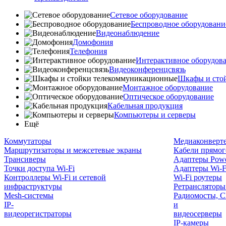
Сетевое оборудование
Беспроводное оборудовани
Видеонаблюдение
Домофония
Телефония
Интерактивное оборудов
Видеоконференцсвязь
Шкафы и сто
Монтажное оборудование
Оптическое оборудование
Кабельная продукция
Компьютеры и серверы
Ещё
Коммутаторы
Медиаконверт
Маршрутизаторы и межсетевые экраны
Кабели прямог
Трансиверы
Адаптеры Powe
Точки доступа Wi-Fi
Адаптеры Wi-F
Контроллеры Wi-Fi и сетевой
Wi-Fi роутеры
инфраструктуры
Ретрансляторы
Mesh-системы
Радиомосты, C
IP-
и
видеорегистраторы
видеосерверы
IP-камеры