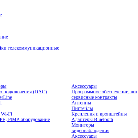
е
ание
йки телекоммуникационные
еры
Аксессуары
о подключения (DAC)
Программное обеспечение, лиц
rLine
сервисные контракты
i
Антенны
Пигтейлы
 Wi-Fi
Крепления и кронштейны
PE, PtMP-оборудование
Адаптеры Bluetooth
Мониторы
видеонаблюдения
Аксессуары