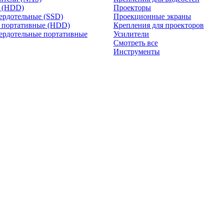
и (HDD)
Проекторы
ердотельные (SSD)
Проекционные экраны
 портативные (HDD)
Крепления для проекторов
ердотельные портативные
Усилители
Смотреть все
Инструменты