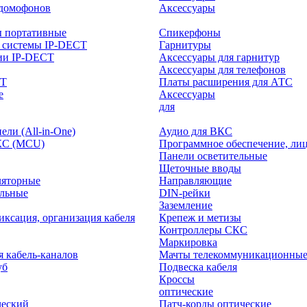
-домофонов
Аксессуары
ы портативные
Спикерфоны
 системы IP-DECT
Гарнитуры
ии IP-DECT
Аксессуары для гарнитур
Аксессуары для телефонов
CT
Платы расширения для АТС
е
Аксессуары
интерактивного
для
ли (All-in-One)
Аудио для ВКС
КС (MCU)
Программное обеспечение, ли
Панели осветительные
Щеточные вводы
ляторные
Направляющие
ольные
DIN-рейки
Заземление
иксация, организация кабеля
Крепеж и метизы
Контроллеры СКС
Маркировка
я кабель-каналов
Мачты телекоммуникационны
уб
Подвеска кабеля
Кроссы
оптические
ческий
Патч-корды оптические