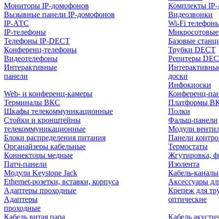
Мониторы IP-домофонов
Комплекты IP
Вызывные панели IP-домофонов
Видеозвонки
IP-АТС
Wi-Fi телефон
IP-телефоны
Микросотовые
Телефоны IP-DECT
Базовые станц
Конференц-телефоны
Трубки DECT
Видеотелефоны
Репитеры DE
Интерактивные
Интерактивны
панели
доски
Инфокиоски
Web- и конференц-камеры
Конференц-пане
Терминалы ВКС
Платформы В
Шкафы телекоммуникационные
Полки
Стойки и кронштейны
Фальш-панели
телекоммуникационные
Модули венти
Блоки распределения питания
Панели контр
Органайзеры кабельные
Термостаты
Коннекторы медные
Жгутировка, ф
Патч-панели
Изолента
Модули Keystone Jack
Кабель-каналы
Ethernet-розетки, вставки, корпуса
Аксессуары дл
Адаптеры проходные
Крепеж для тр
Адаптеры
оптические
проходные
Кабель витая пара
Кабель акусти