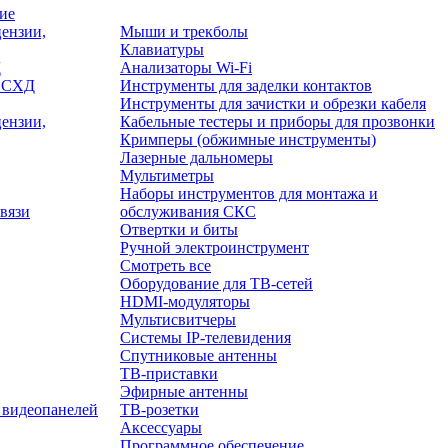
ие
ензии,
Мыши и трекболы
Клавиатуры
Д
Анализаторы Wi-Fi
/ СХД
Инструменты для заделки контактов
Инструменты для зачистки и обрезки кабеля
ензии,
Кабельные тестеры и приборы для прозвонки
Кримперы (обжимные инструменты)
Лазерные дальномеры
Мультиметры
Наборы инструментов для монтажа и
вязи
обслуживания СКС
Отвертки и биты
Ручной электроинструмент
Смотреть все
Оборудование для ТВ-сетей
HDMI-модуляторы
Мультисвитчеры
Системы IP-телевидения
Спутниковые антенны
ТВ-приставки
Эфирные антенны
 видеопанелей
ТВ-розетки
Аксессуары
Программное обеспечение