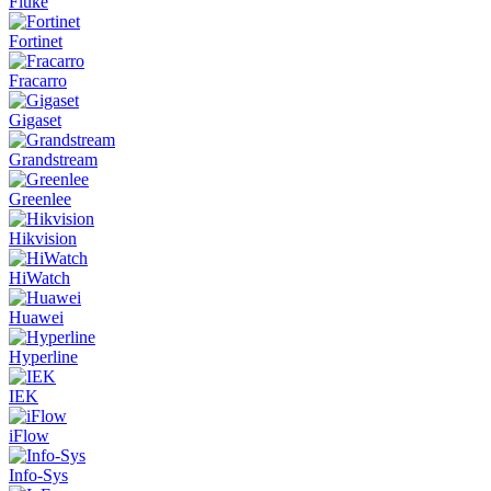
Fluke
Fortinet
Fracarro
Gigaset
Grandstream
Greenlee
Hikvision
HiWatch
Huawei
Hyperline
IEK
iFlow
Info-Sys