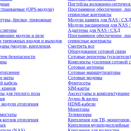
едные
Пигтейлы волоконно-оптическ
траиваемые (OPS-модули)
Программное обеспечение, лиц
сервисные контракты
атуры, брелки, тревожные
Модули памяти для NAS / СХ
Модули расширения для NAS 
нсляторы
Адаптеры для NAS / СХД
ляющие модули и реле
Программное обеспечение, лиц
и тревожных входов и выходов
сервисные контракты
уары (модули, крепления,
Смотреть все
Оборудование сотовой связи
тем безопасности
Сотовые репитеры (усилители)
ары
Комплекты усиления сотовой с
Сотовые антенны
отопление
Сотовые маршрутизаторы
е маты
Сотовые модемы
й кабель
Фемтосоты
и кранов
SIM-карты
ры для теплого пола
Аксессуары и комплектующие
ия
Аудио & видео
 модули отопления
HDMI-кабели
Мониторы
рмостаты
Телевизоры
я котлов отопления
Крепления для ТВ, мониторов,
ных
Крепления мультидисплейные
ители (NAS)
Крепления для видеостен