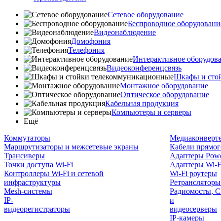
Сетевое оборудование
Беспроводное оборудовани
Видеонаблюдение
Домофония
Телефония
Интерактивное оборудов
Видеоконференцсвязь
Шкафы и сто
Монтажное оборудование
Оптическое оборудование
Кабельная продукция
Компьютеры и серверы
Ещё
Коммутаторы
Медиаконверт
Маршрутизаторы и межсетевые экраны
Кабели прямог
Трансиверы
Адаптеры Powe
Точки доступа Wi-Fi
Адаптеры Wi-F
Контроллеры Wi-Fi и сетевой
Wi-Fi роутеры
инфраструктуры
Ретрансляторы
Mesh-системы
Радиомосты, C
IP-
и
видеорегистраторы
видеосерверы
IP-камеры