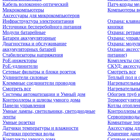
Кабель волоконно-оптический
Патч-корды м
Микрокомпьютеры
Компьютеры вс
Аксессуары для микрокомпьютеров
Инфраструктура электропитания
Охрана: клави
Источники бесперебойного питания
кнопки
Модули батарейные
Охрана: ретра
Батареи аккумуляторные
Охрана: управ
Диагностика и обслуживание
Охрана: модул
аккумуляторных батарей
Охрана: аксесс
Стабилизаторы напряжения
питание)
PoE-инжекторы
Комплекты сис
PoE-удлинители
СКУД: аксессу
Сетевые фильтры и блоки розеток
Смотреть все
Удлинители силовые
Теплый пол и 
Клеммные соединители проводов
Нагревательны
Смотреть все
Нагревательны
Системы автоматизации и Умный дом
Обогрев труб 
Контроллеры и шлюзы умного дома
Терморегулято
Панели управления
Котлы отоплен
Умные лампы, светильники, светодиодные
Контроллеры и
ленты
Сервоприводы
Умные розетки
Комнатные те
Датчики температуры и влажности
Аксессуары дл
Датчики протечки воды
Хранение дан
Комплекты умного дома
Сетевые накоп