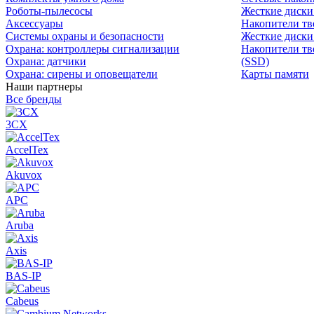
Роботы-пылесосы
Жесткие диск
Аксессуары
Накопители тв
Системы охраны и безопасности
Жесткие диски
Охрана: контроллеры сигнализации
Накопители тв
Охрана: датчики
(SSD)
Охрана: сирены и оповещатели
Карты памяти
Наши партнеры
Все бренды
3CX
AccelTex
Akuvox
APC
Aruba
Axis
BAS-IP
Cabeus