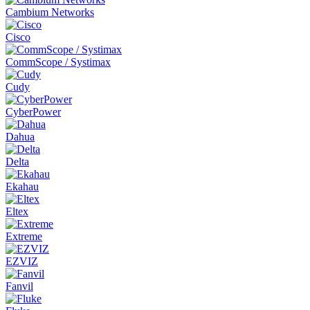
Cambium Networks
Cisco
CommScope / Systimax
Cudy
CyberPower
Dahua
Delta
Ekahau
Eltex
Extreme
EZVIZ
Fanvil