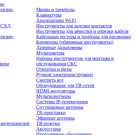
ие
ензии,
Мыши и трекболы
Клавиатуры
Д
Анализаторы Wi-Fi
/ СХД
Инструменты для заделки контактов
Инструменты для зачистки и обрезки кабеля
ензии,
Кабельные тестеры и приборы для прозвонки
Кримперы (обжимные инструменты)
Лазерные дальномеры
Мультиметры
Наборы инструментов для монтажа и
вязи
обслуживания СКС
Отвертки и биты
Ручной электроинструмент
Смотреть все
Оборудование для ТВ-сетей
HDMI-модуляторы
Мультисвитчеры
Системы IP-телевидения
Спутниковые антенны
ТВ-приставки
Эфирные антенны
 видеопанелей
ТВ-розетки
Аксессуары
Программное обеспечение