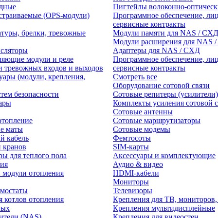
едные
Пигтейлы волоконно-оптическ
траиваемые (OPS-модули)
Программное обеспечение, лиц
сервисные контракты
атуры, брелки, тревожные
Модули памяти для NAS / СХ
Модули расширения для NAS 
нсляторы
Адаптеры для NAS / СХД
ляющие модули и реле
Программное обеспечение, лиц
и тревожных входов и выходов
сервисные контракты
уары (модули, крепления,
Смотреть все
Оборудование сотовой связи
тем безопасности
Сотовые репитеры (усилители)
ары
Комплекты усиления сотовой с
Сотовые антенны
отопление
Сотовые маршрутизаторы
е маты
Сотовые модемы
й кабель
Фемтосоты
и кранов
SIM-карты
ры для теплого пола
Аксессуары и комплектующие
ия
Аудио & видео
 модули отопления
HDMI-кабели
Мониторы
рмостаты
Телевизоры
я котлов отопления
Крепления для ТВ, мониторов,
ных
Крепления мультидисплейные
ители (NAS)
Крепления для видеостен