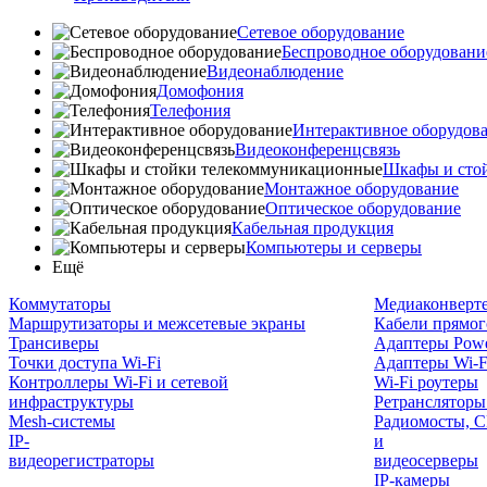
Сетевое оборудование
Беспроводное оборудовани
Видеонаблюдение
Домофония
Телефония
Интерактивное оборудов
Видеоконференцсвязь
Шкафы и сто
Монтажное оборудование
Оптическое оборудование
Кабельная продукция
Компьютеры и серверы
Ещё
Коммутаторы
Медиаконверт
Маршрутизаторы и межсетевые экраны
Кабели прямог
Трансиверы
Адаптеры Powe
Точки доступа Wi-Fi
Адаптеры Wi-F
Контроллеры Wi-Fi и сетевой
Wi-Fi роутеры
инфраструктуры
Ретрансляторы
Mesh-системы
Радиомосты, C
IP-
и
видеорегистраторы
видеосерверы
IP-камеры