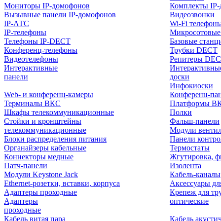
Мониторы IP-домофонов
Комплекты IP
Вызывные панели IP-домофонов
Видеозвонки
IP-АТС
Wi-Fi телефон
IP-телефоны
Микросотовые
Телефоны IP-DECT
Базовые станц
Конференц-телефоны
Трубки DECT
Видеотелефоны
Репитеры DE
Интерактивные
Интерактивны
панели
доски
Инфокиоски
Web- и конференц-камеры
Конференц-пане
Терминалы ВКС
Платформы В
Шкафы телекоммуникационные
Полки
Стойки и кронштейны
Фальш-панели
телекоммуникационные
Модули венти
Блоки распределения питания
Панели контр
Органайзеры кабельные
Термостаты
Коннекторы медные
Жгутировка, ф
Патч-панели
Изолента
Модули Keystone Jack
Кабель-каналы
Ethernet-розетки, вставки, корпуса
Аксессуары дл
Адаптеры проходные
Крепеж для тр
Адаптеры
оптические
проходные
Кабель витая пара
Кабель акусти