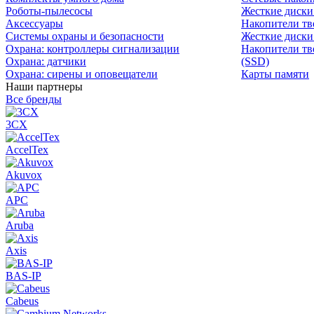
Роботы-пылесосы
Жесткие диск
Аксессуары
Накопители тв
Системы охраны и безопасности
Жесткие диски
Охрана: контроллеры сигнализации
Накопители тв
Охрана: датчики
(SSD)
Охрана: сирены и оповещатели
Карты памяти
Наши партнеры
Все бренды
3CX
AccelTex
Akuvox
APC
Aruba
Axis
BAS-IP
Cabeus