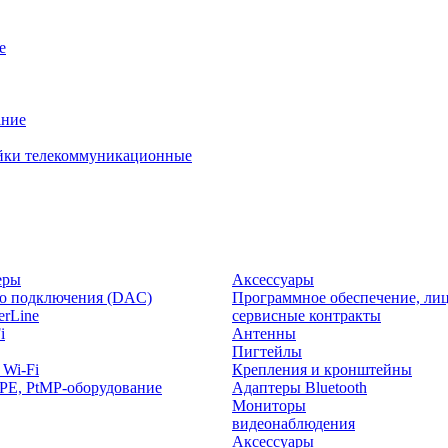
е
ание
йки телекоммуникационные
еры
Аксессуары
о подключения (DAC)
Программное обеспечение, лиц
rLine
сервисные контракты
i
Антенны
Пигтейлы
 Wi-Fi
Крепления и кронштейны
PE, PtMP-оборудование
Адаптеры Bluetooth
Мониторы
видеонаблюдения
Аксессуары