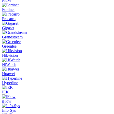
Fluke
Fortinet
Fracarro
Gigaset
Grandstream
Greenlee
Hikvision
HiWatch
Huawei
Hyperline
IEK
iFlow
Info-Sys