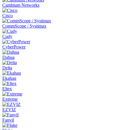
Cambium Networks
Cisco
CommScope / Systimax
Cudy
CyberPower
Dahua
Delta
Ekahau
Eltex
Extreme
EZVIZ
Fanvil