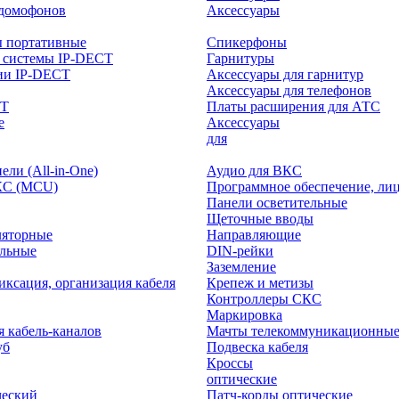
-домофонов
Аксессуары
ы портативные
Спикерфоны
 системы IP-DECT
Гарнитуры
ии IP-DECT
Аксессуары для гарнитур
Аксессуары для телефонов
CT
Платы расширения для АТС
е
Аксессуары
интерактивного
для
ли (All-in-One)
Аудио для ВКС
КС (MCU)
Программное обеспечение, ли
Панели осветительные
Щеточные вводы
ляторные
Направляющие
ольные
DIN-рейки
Заземление
иксация, организация кабеля
Крепеж и метизы
Контроллеры СКС
Маркировка
я кабель-каналов
Мачты телекоммуникационны
уб
Подвеска кабеля
Кроссы
оптические
ческий
Патч-корды оптические