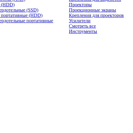
и (HDD)
Проекторы
ердотельные (SSD)
Проекционные экраны
 портативные (HDD)
Крепления для проекторов
ердотельные портативные
Усилители
Смотреть все
Инструменты