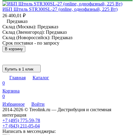
ИБП Штиль STR300SL-27 (online, однофазный, 225 Вт)
26 400,01
₽
Предзаказ
Склад (Москва):
Предзаказ
Склад (Звенигород):
Предзаказ
Склад (Новороссийск):
Предзаказ
Срок поставки - по запросу
В корзину
Купить в 1 клик
Главная
Каталог
0
Корзина
0
Избранное
Войти
2014-2026 © Treolink.ru — Дистрибуция и системная
интеграция
+7 (495) 775-59-78
+7 (843) 211-05-04
Написать в мессенджеры: