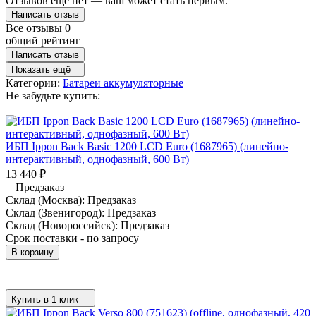
Отзывов ещё нет — ваш может стать первым.
Написать отзыв
Все отзывы
0
общий рейтинг
Написать отзыв
Показать ещё
Категории:
Батареи аккумуляторные
Не забудьте купить:
ИБП Ippon Back Basic 1200 LCD Euro (1687965) (линейно-
интерактивный, однофазный, 600 Вт)
13 440
₽
Предзаказ
Склад (Москва):
Предзаказ
Склад (Звенигород):
Предзаказ
Склад (Новороссийск):
Предзаказ
Срок поставки - по запросу
В корзину
Купить в 1 клик