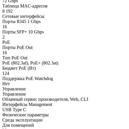
72 Gbps
Таблица MAC-адресов
8 192
Сетевые интерфейсы
Порты RJ45 1 Gbps
16
Порты SFP+ 10 Gbps
2
PoE
Порты PoE Out
16
Тип PoE Out
PoE (802.3af), PoE+ (802.3at)
Бюджет PoE (Вт)
124
Поддержка PoE Watchdog
Нет
Управление
Управление
Облачный сервис производителя, Web, CLI
Интерфейсы Management
USB Type C
Физические параметры
Среда эксплуатации
Для помещений