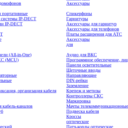
-домофонов
Аксессуары
ы портативные
Спикерфоны
 системы IP-DECT
Гарнитуры
ии IP-DECT
Аксессуары для гарнитур
Аксессуары для телефонов
CT
Платы расширения для АТС
е
Аксессуары
интерактивного
для
ли (All-in-One)
Аудио для ВКС
КС (MCU)
Программное обеспечение, ли
Панели осветительные
Щеточные вводы
ляторные
Направляющие
ольные
DIN-рейки
Заземление
иксация, организация кабеля
Крепеж и метизы
Контроллеры СКС
Маркировка
я кабель-каналов
Мачты телекоммуникационны
уб
Подвеска кабеля
Кроссы
оптические
ческий
Патч-корды оптические