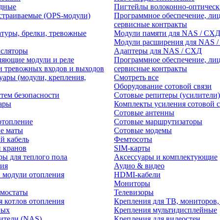
едные
Пигтейлы волоконно-оптическ
траиваемые (OPS-модули)
Программное обеспечение, лиц
сервисные контракты
атуры, брелки, тревожные
Модули памяти для NAS / СХ
Модули расширения для NAS 
нсляторы
Адаптеры для NAS / СХД
ляющие модули и реле
Программное обеспечение, лиц
и тревожных входов и выходов
сервисные контракты
уары (модули, крепления,
Смотреть все
Оборудование сотовой связи
тем безопасности
Сотовые репитеры (усилители)
ары
Комплекты усиления сотовой с
Сотовые антенны
отопление
Сотовые маршрутизаторы
е маты
Сотовые модемы
й кабель
Фемтосоты
и кранов
SIM-карты
ры для теплого пола
Аксессуары и комплектующие
ия
Аудио & видео
 модули отопления
HDMI-кабели
Мониторы
рмостаты
Телевизоры
я котлов отопления
Крепления для ТВ, мониторов,
ных
Крепления мультидисплейные
ители (NAS)
Крепления для видеостен