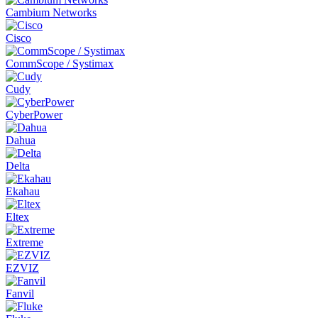
Cambium Networks
Cisco
CommScope / Systimax
Cudy
CyberPower
Dahua
Delta
Ekahau
Eltex
Extreme
EZVIZ
Fanvil