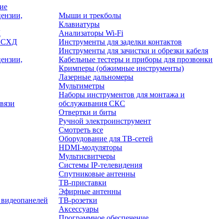
ие
ензии,
Мыши и трекболы
Клавиатуры
Д
Анализаторы Wi-Fi
/ СХД
Инструменты для заделки контактов
Инструменты для зачистки и обрезки кабеля
ензии,
Кабельные тестеры и приборы для прозвонки
Кримперы (обжимные инструменты)
Лазерные дальномеры
Мультиметры
Наборы инструментов для монтажа и
вязи
обслуживания СКС
Отвертки и биты
Ручной электроинструмент
Смотреть все
Оборудование для ТВ-сетей
HDMI-модуляторы
Мультисвитчеры
Системы IP-телевидения
Спутниковые антенны
ТВ-приставки
Эфирные антенны
 видеопанелей
ТВ-розетки
Аксессуары
Программное обеспечение