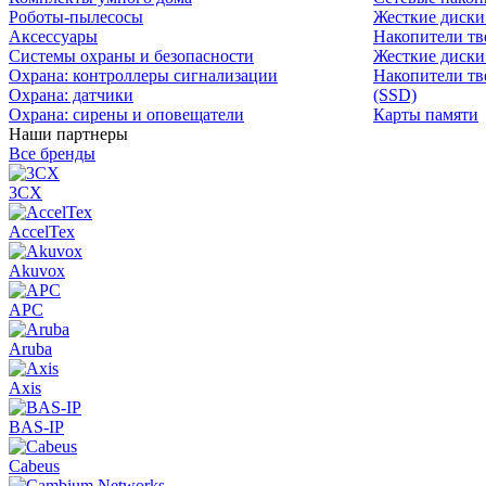
Роботы-пылесосы
Жесткие диск
Аксессуары
Накопители тв
Системы охраны и безопасности
Жесткие диски
Охрана: контроллеры сигнализации
Накопители тв
Охрана: датчики
(SSD)
Охрана: сирены и оповещатели
Карты памяти
Наши партнеры
Все бренды
3CX
AccelTex
Akuvox
APC
Aruba
Axis
BAS-IP
Cabeus