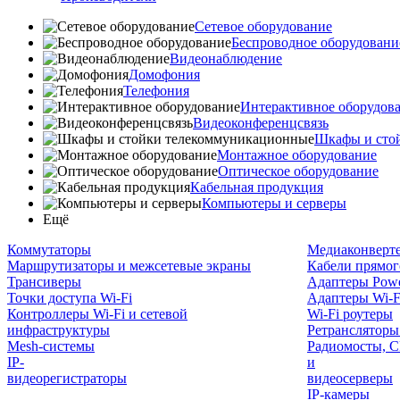
Сетевое оборудование
Беспроводное оборудовани
Видеонаблюдение
Домофония
Телефония
Интерактивное оборудов
Видеоконференцсвязь
Шкафы и сто
Монтажное оборудование
Оптическое оборудование
Кабельная продукция
Компьютеры и серверы
Ещё
Коммутаторы
Медиаконверт
Маршрутизаторы и межсетевые экраны
Кабели прямог
Трансиверы
Адаптеры Powe
Точки доступа Wi-Fi
Адаптеры Wi-F
Контроллеры Wi-Fi и сетевой
Wi-Fi роутеры
инфраструктуры
Ретрансляторы
Mesh-системы
Радиомосты, C
IP-
и
видеорегистраторы
видеосерверы
IP-камеры