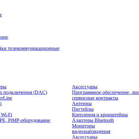
е
ание
йки телекоммуникационные
еры
Аксессуары
о подключения (DAC)
Программное обеспечение, лиц
rLine
сервисные контракты
i
Антенны
Пигтейлы
 Wi-Fi
Крепления и кронштейны
PE, PtMP-оборудование
Адаптеры Bluetooth
Мониторы
видеонаблюдения
Аксессуары