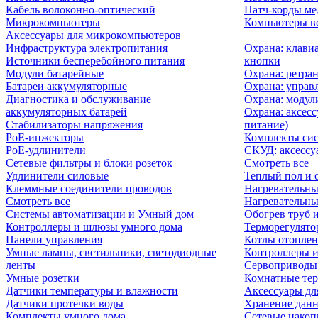
Кабель волоконно-оптический
Патч-корды м
Микрокомпьютеры
Компьютеры вс
Аксессуары для микрокомпьютеров
Инфраструктура электропитания
Охрана: клави
Источники бесперебойного питания
кнопки
Модули батарейные
Охрана: ретра
Батареи аккумуляторные
Охрана: управ
Диагностика и обслуживание
Охрана: модул
аккумуляторных батарей
Охрана: аксесс
Стабилизаторы напряжения
питание)
PoE-инжекторы
Комплекты сис
PoE-удлинители
СКУД: аксессу
Сетевые фильтры и блоки розеток
Смотреть все
Удлинители силовые
Теплый пол и 
Клеммные соединители проводов
Нагревательны
Смотреть все
Нагревательны
Системы автоматизации и Умный дом
Обогрев труб 
Контроллеры и шлюзы умного дома
Терморегулято
Панели управления
Котлы отоплен
Умные лампы, светильники, светодиодные
Контроллеры и
ленты
Сервоприводы
Умные розетки
Комнатные те
Датчики температуры и влажности
Аксессуары дл
Датчики протечки воды
Хранение дан
Комплекты умного дома
Сетевые накоп