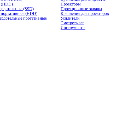
и (HDD)
Проекторы
ердотельные (SSD)
Проекционные экраны
 портативные (HDD)
Крепления для проекторов
ердотельные портативные
Усилители
Смотреть все
Инструменты