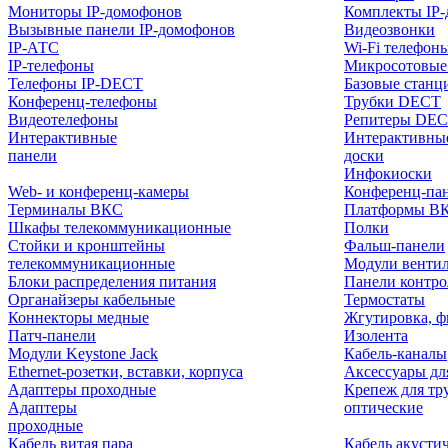
Мониторы IP-домофонов
Комплекты IP
Вызывные панели IP-домофонов
Видеозвонки
IP-АТС
Wi-Fi телефон
IP-телефоны
Микросотовые
Телефоны IP-DECT
Базовые станц
Конференц-телефоны
Трубки DECT
Видеотелефоны
Репитеры DE
Интерактивные
Интерактивны
панели
доски
Инфокиоски
Web- и конференц-камеры
Конференц-пане
Терминалы ВКС
Платформы В
Шкафы телекоммуникационные
Полки
Стойки и кронштейны
Фальш-панели
телекоммуникационные
Модули венти
Блоки распределения питания
Панели контр
Органайзеры кабельные
Термостаты
Коннекторы медные
Жгутировка, ф
Патч-панели
Изолента
Модули Keystone Jack
Кабель-каналы
Ethernet-розетки, вставки, корпуса
Аксессуары дл
Адаптеры проходные
Крепеж для тр
Адаптеры
оптические
проходные
Кабель витая пара
Кабель акусти