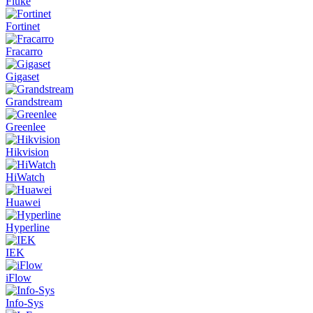
Fluke
Fortinet
Fracarro
Gigaset
Grandstream
Greenlee
Hikvision
HiWatch
Huawei
Hyperline
IEK
iFlow
Info-Sys