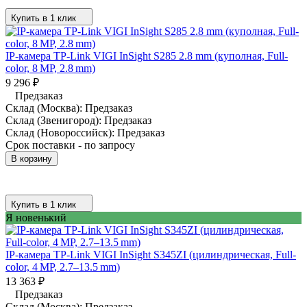
Купить в 1 клик
IP-камера TP-Link VIGI InSight S285 2.8 mm (куполная, Full-
color, 8 MP, 2.8 mm)
9 296
₽
Предзаказ
Склад (Москва):
Предзаказ
Склад (Звенигород):
Предзаказ
Склад (Новороссийск):
Предзаказ
Срок поставки - по запросу
В корзину
Купить в 1 клик
Я новенький
IP-камера TP-Link VIGI InSight S345ZI (цилиндрическая, Full-
color, 4 MP, 2.7–13.5 mm)
13 363
₽
Предзаказ
Склад (Москва):
Предзаказ