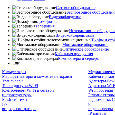
Сетевое оборудование
Беспроводное оборудовани
Видеонаблюдение
Домофония
Телефония
Интерактивное оборудов
Видеоконференцсвязь
Шкафы и сто
Монтажное оборудование
Оптическое оборудование
Кабельная продукция
Компьютеры и серверы
Ещё
Коммутаторы
Медиаконверт
Маршрутизаторы и межсетевые экраны
Кабели прямог
Трансиверы
Адаптеры Powe
Точки доступа Wi-Fi
Адаптеры Wi-F
Контроллеры Wi-Fi и сетевой
Wi-Fi роутеры
инфраструктуры
Ретрансляторы
Mesh-системы
Радиомосты, C
IP-
и
видеорегистраторы
видеосерверы
IP-камеры