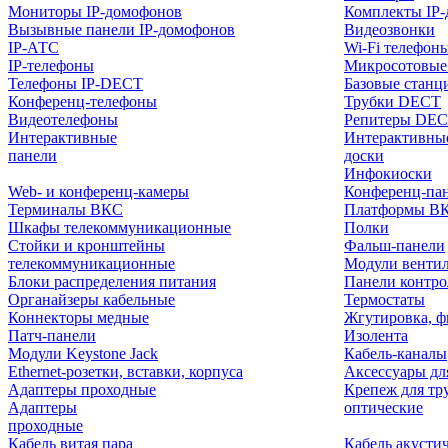
Мониторы IP-домофонов
Комплекты IP
Вызывные панели IP-домофонов
Видеозвонки
IP-АТС
Wi-Fi телефон
IP-телефоны
Микросотовые
Телефоны IP-DECT
Базовые станц
Конференц-телефоны
Трубки DECT
Видеотелефоны
Репитеры DE
Интерактивные
Интерактивны
панели
доски
Инфокиоски
Web- и конференц-камеры
Конференц-пане
Терминалы ВКС
Платформы В
Шкафы телекоммуникационные
Полки
Стойки и кронштейны
Фальш-панели
телекоммуникационные
Модули венти
Блоки распределения питания
Панели контр
Органайзеры кабельные
Термостаты
Коннекторы медные
Жгутировка, ф
Патч-панели
Изолента
Модули Keystone Jack
Кабель-каналы
Ethernet-розетки, вставки, корпуса
Аксессуары дл
Адаптеры проходные
Крепеж для тр
Адаптеры
оптические
проходные
Кабель витая пара
Кабель акусти