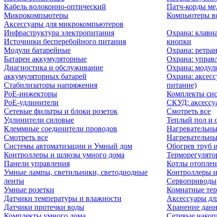
Кабель волоконно-оптический
Патч-корды м
Микрокомпьютеры
Компьютеры вс
Аксессуары для микрокомпьютеров
Инфраструктура электропитания
Охрана: клави
Источники бесперебойного питания
кнопки
Модули батарейные
Охрана: ретра
Батареи аккумуляторные
Охрана: управ
Диагностика и обслуживание
Охрана: модул
аккумуляторных батарей
Охрана: аксесс
Стабилизаторы напряжения
питание)
PoE-инжекторы
Комплекты сис
PoE-удлинители
СКУД: аксессу
Сетевые фильтры и блоки розеток
Смотреть все
Удлинители силовые
Теплый пол и 
Клеммные соединители проводов
Нагревательны
Смотреть все
Нагревательны
Системы автоматизации и Умный дом
Обогрев труб 
Контроллеры и шлюзы умного дома
Терморегулято
Панели управления
Котлы отоплен
Умные лампы, светильники, светодиодные
Контроллеры и
ленты
Сервоприводы
Умные розетки
Комнатные те
Датчики температуры и влажности
Аксессуары дл
Датчики протечки воды
Хранение дан
Комплекты умного дома
Сетевые накоп