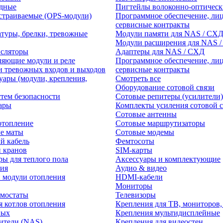
едные
Пигтейлы волоконно-оптическ
траиваемые (OPS-модули)
Программное обеспечение, лиц
сервисные контракты
атуры, брелки, тревожные
Модули памяти для NAS / СХ
Модули расширения для NAS 
нсляторы
Адаптеры для NAS / СХД
ляющие модули и реле
Программное обеспечение, лиц
и тревожных входов и выходов
сервисные контракты
уары (модули, крепления,
Смотреть все
Оборудование сотовой связи
тем безопасности
Сотовые репитеры (усилители)
ары
Комплекты усиления сотовой с
Сотовые антенны
отопление
Сотовые маршрутизаторы
е маты
Сотовые модемы
й кабель
Фемтосоты
и кранов
SIM-карты
ры для теплого пола
Аксессуары и комплектующие
ия
Аудио & видео
 модули отопления
HDMI-кабели
Мониторы
рмостаты
Телевизоры
я котлов отопления
Крепления для ТВ, мониторов,
ных
Крепления мультидисплейные
ители (NAS)
Крепления для видеостен