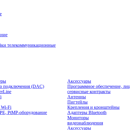
е
ание
йки телекоммуникационные
еры
Аксессуары
о подключения (DAC)
Программное обеспечение, лиц
rLine
сервисные контракты
i
Антенны
Пигтейлы
 Wi-Fi
Крепления и кронштейны
PE, PtMP-оборудование
Адаптеры Bluetooth
Мониторы
видеонаблюдения
Аксессуары