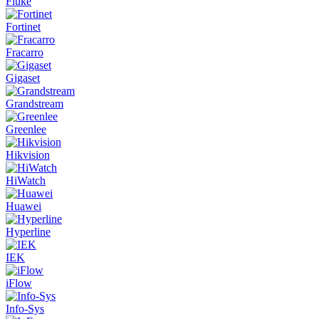
Fluke
Fortinet
Fracarro
Gigaset
Grandstream
Greenlee
Hikvision
HiWatch
Huawei
Hyperline
IEK
iFlow
Info-Sys