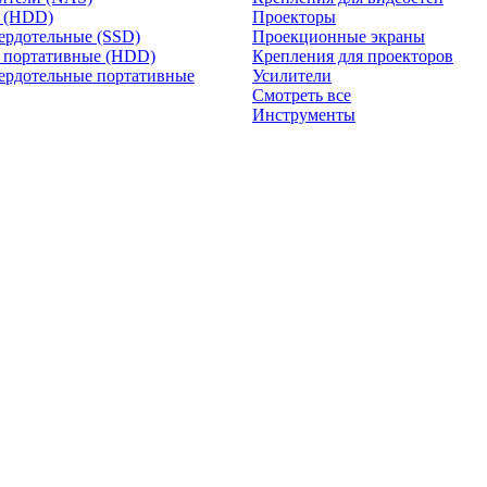
и (HDD)
Проекторы
ердотельные (SSD)
Проекционные экраны
 портативные (HDD)
Крепления для проекторов
ердотельные портативные
Усилители
Смотреть все
Инструменты