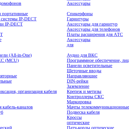
-домофонов
Аксессуары
ы портативные
Спикерфоны
 системы IP-DECT
Гарнитуры
ии IP-DECT
Аксессуары для гарнитур
Аксессуары для телефонов
CT
Платы расширения для АТС
е
Аксессуары
интерактивного
для
ли (All-in-One)
Аудио для ВКС
КС (MCU)
Программное обеспечение, ли
Панели осветительные
Щеточные вводы
ляторные
Направляющие
ольные
DIN-рейки
Заземление
иксация, организация кабеля
Крепеж и метизы
Контроллеры СКС
Маркировка
я кабель-каналов
Мачты телекоммуникационны
уб
Подвеска кабеля
Кроссы
оптические
ческий
Патч-корды оптические