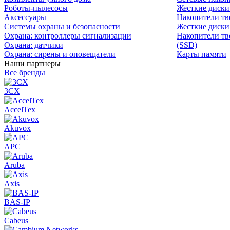
Роботы-пылесосы
Жесткие диск
Аксессуары
Накопители тв
Системы охраны и безопасности
Жесткие диски
Охрана: контроллеры сигнализации
Накопители тв
Охрана: датчики
(SSD)
Охрана: сирены и оповещатели
Карты памяти
Наши партнеры
Все бренды
3CX
AccelTex
Akuvox
APC
Aruba
Axis
BAS-IP
Cabeus