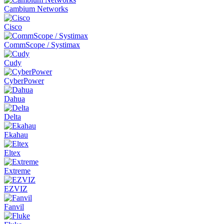
Cambium Networks
Cisco
CommScope / Systimax
Cudy
CyberPower
Dahua
Delta
Ekahau
Eltex
Extreme
EZVIZ
Fanvil