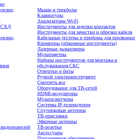
ие
ензии,
Мыши и трекболы
Клавиатуры
Д
Анализаторы Wi-Fi
/ СХД
Инструменты для заделки контактов
Инструменты для зачистки и обрезки кабеля
ензии,
Кабельные тестеры и приборы для прозвонки
Кримперы (обжимные инструменты)
Лазерные дальномеры
Мультиметры
Наборы инструментов для монтажа и
вязи
обслуживания СКС
Отвертки и биты
Ручной электроинструмент
Смотреть все
Оборудование для ТВ-сетей
HDMI-модуляторы
Мультисвитчеры
Системы IP-телевидения
Спутниковые антенны
ТВ-приставки
Эфирные антенны
 видеопанелей
ТВ-розетки
Аксессуары
Программное обеспечение