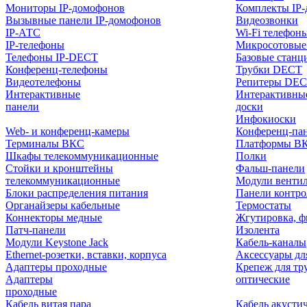
Мониторы IP-домофонов
Комплекты IP
Вызывные панели IP-домофонов
Видеозвонки
IP-АТС
Wi-Fi телефон
IP-телефоны
Микросотовые
Телефоны IP-DECT
Базовые станц
Конференц-телефоны
Трубки DECT
Видеотелефоны
Репитеры DE
Интерактивные
Интерактивны
панели
доски
Инфокиоски
Web- и конференц-камеры
Конференц-пане
Терминалы ВКС
Платформы В
Шкафы телекоммуникационные
Полки
Стойки и кронштейны
Фальш-панели
телекоммуникационные
Модули венти
Блоки распределения питания
Панели контр
Органайзеры кабельные
Термостаты
Коннекторы медные
Жгутировка, ф
Патч-панели
Изолента
Модули Keystone Jack
Кабель-каналы
Ethernet-розетки, вставки, корпуса
Аксессуары дл
Адаптеры проходные
Крепеж для тр
Адаптеры
оптические
проходные
Кабель витая пара
Кабель акусти