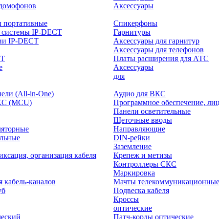
-домофонов
Аксессуары
ы портативные
Спикерфоны
 системы IP-DECT
Гарнитуры
ии IP-DECT
Аксессуары для гарнитур
Аксессуары для телефонов
CT
Платы расширения для АТС
е
Аксессуары
интерактивного
для
ли (All-in-One)
Аудио для ВКС
КС (MCU)
Программное обеспечение, ли
Панели осветительные
Щеточные вводы
ляторные
Направляющие
ольные
DIN-рейки
Заземление
иксация, организация кабеля
Крепеж и метизы
Контроллеры СКС
Маркировка
я кабель-каналов
Мачты телекоммуникационны
уб
Подвеска кабеля
Кроссы
оптические
ческий
Патч-корды оптические