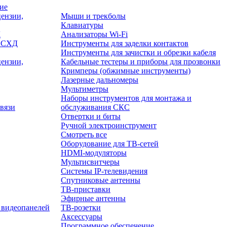
ие
ензии,
Мыши и трекболы
Клавиатуры
Д
Анализаторы Wi-Fi
/ СХД
Инструменты для заделки контактов
Инструменты для зачистки и обрезки кабеля
ензии,
Кабельные тестеры и приборы для прозвонки
Кримперы (обжимные инструменты)
Лазерные дальномеры
Мультиметры
Наборы инструментов для монтажа и
вязи
обслуживания СКС
Отвертки и биты
Ручной электроинструмент
Смотреть все
Оборудование для ТВ-сетей
HDMI-модуляторы
Мультисвитчеры
Системы IP-телевидения
Спутниковые антенны
ТВ-приставки
Эфирные антенны
 видеопанелей
ТВ-розетки
Аксессуары
Программное обеспечение