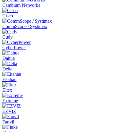
Cambium Networks
Cisco
CommScope / Systimax
Cudy
CyberPower
Dahua
Delta
Ekahau
Eltex
Extreme
EZVIZ
Fanvil