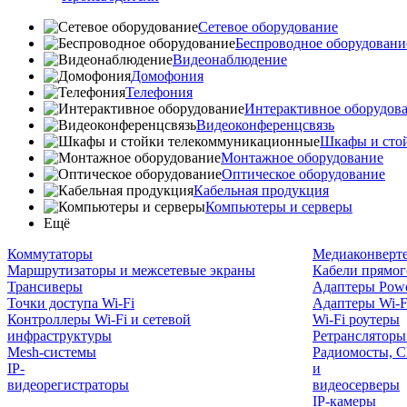
Сетевое оборудование
Беспроводное оборудовани
Видеонаблюдение
Домофония
Телефония
Интерактивное оборудов
Видеоконференцсвязь
Шкафы и сто
Монтажное оборудование
Оптическое оборудование
Кабельная продукция
Компьютеры и серверы
Ещё
Коммутаторы
Медиаконверт
Маршрутизаторы и межсетевые экраны
Кабели прямог
Трансиверы
Адаптеры Powe
Точки доступа Wi-Fi
Адаптеры Wi-F
Контроллеры Wi-Fi и сетевой
Wi-Fi роутеры
инфраструктуры
Ретрансляторы
Mesh-системы
Радиомосты, C
IP-
и
видеорегистраторы
видеосерверы
IP-камеры