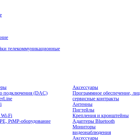
е
ание
йки телекоммуникационные
еры
Аксессуары
о подключения (DAC)
Программное обеспечение, лиц
rLine
сервисные контракты
i
Антенны
Пигтейлы
 Wi-Fi
Крепления и кронштейны
PE, PtMP-оборудование
Адаптеры Bluetooth
Мониторы
видеонаблюдения
Аксессуары