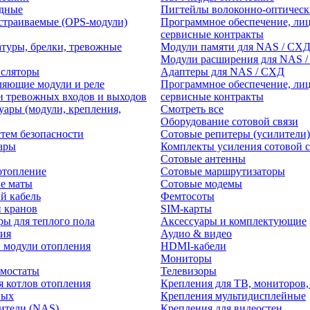
едные
Пигтейлы волоконно-оптическ
траиваемые (OPS-модули)
Программное обеспечение, лиц
сервисные контракты
атуры, брелки, тревожные
Модули памяти для NAS / СХ
Модули расширения для NAS 
нсляторы
Адаптеры для NAS / СХД
ляющие модули и реле
Программное обеспечение, лиц
и тревожных входов и выходов
сервисные контракты
уары (модули, крепления,
Смотреть все
Оборудование сотовой связи
тем безопасности
Сотовые репитеры (усилители)
ары
Комплекты усиления сотовой с
Сотовые антенны
отопление
Сотовые маршрутизаторы
е маты
Сотовые модемы
й кабель
Фемтосоты
и кранов
SIM-карты
ры для теплого пола
Аксессуары и комплектующие
ия
Аудио & видео
 модули отопления
HDMI-кабели
Мониторы
рмостаты
Телевизоры
я котлов отопления
Крепления для ТВ, мониторов,
ных
Крепления мультидисплейные
ители (NAS)
Крепления для видеостен