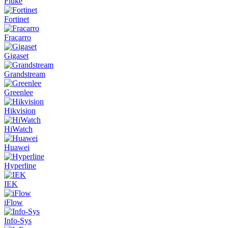
Fluke
Fortinet
Fracarro
Gigaset
Grandstream
Greenlee
Hikvision
HiWatch
Huawei
Hyperline
IEK
iFlow
Info-Sys