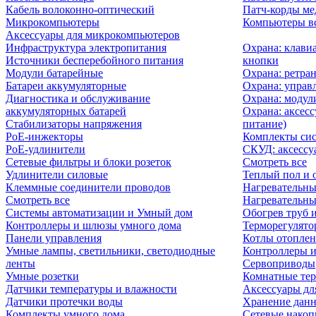
Кабель волоконно-оптический
Патч-корды м
Микрокомпьютеры
Компьютеры вс
Аксессуары для микрокомпьютеров
Инфраструктура электропитания
Охрана: клави
Источники бесперебойного питания
кнопки
Модули батарейные
Охрана: ретра
Батареи аккумуляторные
Охрана: управ
Диагностика и обслуживание
Охрана: модул
аккумуляторных батарей
Охрана: аксесс
Стабилизаторы напряжения
питание)
PoE-инжекторы
Комплекты сис
PoE-удлинители
СКУД: аксессу
Сетевые фильтры и блоки розеток
Смотреть все
Удлинители силовые
Теплый пол и 
Клеммные соединители проводов
Нагревательны
Смотреть все
Нагревательны
Системы автоматизации и Умный дом
Обогрев труб 
Контроллеры и шлюзы умного дома
Терморегулято
Панели управления
Котлы отоплен
Умные лампы, светильники, светодиодные
Контроллеры и
ленты
Сервоприводы
Умные розетки
Комнатные те
Датчики температуры и влажности
Аксессуары дл
Датчики протечки воды
Хранение дан
Комплекты умного дома
Сетевые накоп