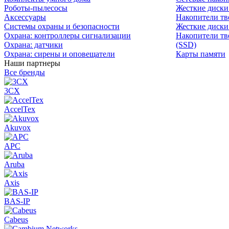
Роботы-пылесосы
Жесткие диск
Аксессуары
Накопители тв
Системы охраны и безопасности
Жесткие диски
Охрана: контроллеры сигнализации
Накопители тв
Охрана: датчики
(SSD)
Охрана: сирены и оповещатели
Карты памяти
Наши партнеры
Все бренды
3CX
AccelTex
Akuvox
APC
Aruba
Axis
BAS-IP
Cabeus