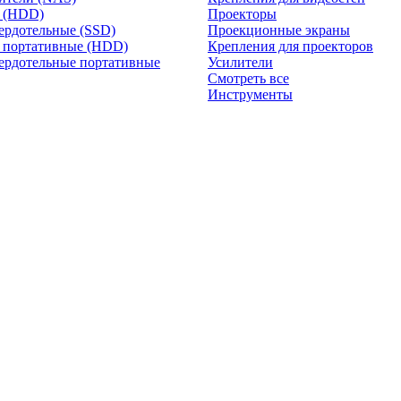
и (HDD)
Проекторы
ердотельные (SSD)
Проекционные экраны
 портативные (HDD)
Крепления для проекторов
ердотельные портативные
Усилители
Смотреть все
Инструменты