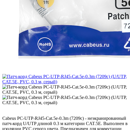
Cabeus PC-UTP-RJ45-Cat.5e-0.3m (7209c) - неэкранированный
патч-корд U/UTP длиной 0.3 м категории CAT.5E. Выполнен в
изоляции PVC серого цвета. Предназначен для коммутации