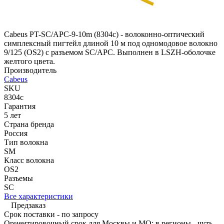
Cabeus PT-SC/APC-9-10m (8304c) - волоконно-оптический
симплексный пигтейл длиной 10 м под одномодовое волокно
9/125 (OS2) с разъемом SC/APC. Выполнен в LSZH-оболочке
желтого цвета.
Производитель
Cabeus
SKU
8304c
Гарантия
5 лет
Страна бренда
Россия
Тип волокна
SM
Класс волокна
OS2
Разъемы
SC
Все характеристики
Предзаказ
Срок поставки - по запросу
Ориентировочный срок для Москвы и МО; в регионы - чуть