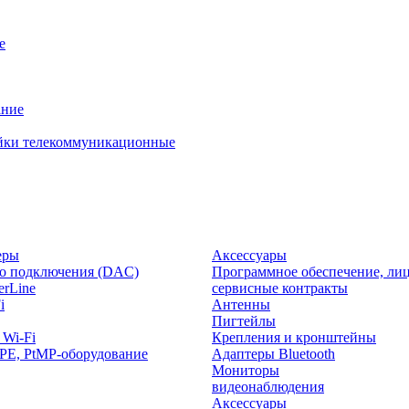
е
ание
йки телекоммуникационные
еры
Аксессуары
о подключения (DAC)
Программное обеспечение, лиц
rLine
сервисные контракты
i
Антенны
Пигтейлы
 Wi-Fi
Крепления и кронштейны
PE, PtMP-оборудование
Адаптеры Bluetooth
Мониторы
видеонаблюдения
Аксессуары