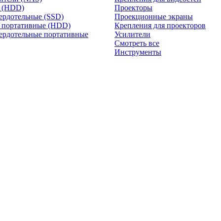
и (HDD)
Проекторы
ердотельные (SSD)
Проекционные экраны
 портативные (HDD)
Крепления для проекторов
ердотельные портативные
Усилители
Смотреть все
Инструменты