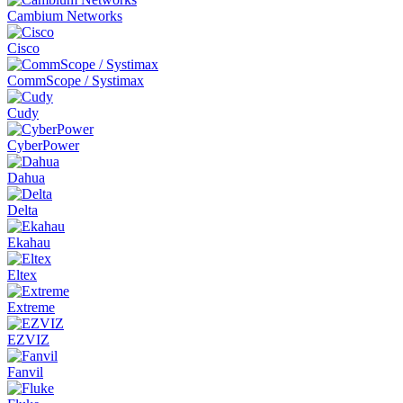
Cambium Networks
Cisco
CommScope / Systimax
Cudy
CyberPower
Dahua
Delta
Ekahau
Eltex
Extreme
EZVIZ
Fanvil