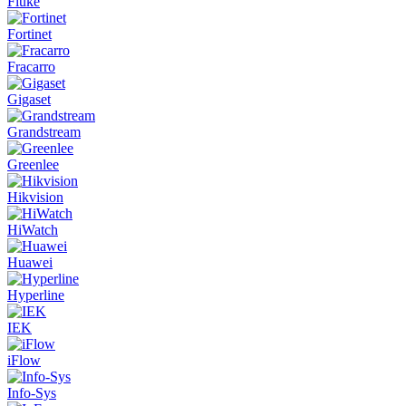
Fluke
Fortinet
Fracarro
Gigaset
Grandstream
Greenlee
Hikvision
HiWatch
Huawei
Hyperline
IEK
iFlow
Info-Sys