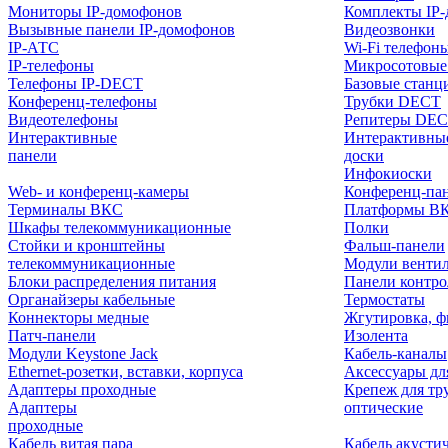
Мониторы IP-домофонов
Комплекты IP
Вызывные панели IP-домофонов
Видеозвонки
IP-АТС
Wi-Fi телефон
IP-телефоны
Микросотовые
Телефоны IP-DECT
Базовые станц
Конференц-телефоны
Трубки DECT
Видеотелефоны
Репитеры DE
Интерактивные
Интерактивны
панели
доски
Инфокиоски
Web- и конференц-камеры
Конференц-пане
Терминалы ВКС
Платформы В
Шкафы телекоммуникационные
Полки
Стойки и кронштейны
Фальш-панели
телекоммуникационные
Модули венти
Блоки распределения питания
Панели контр
Органайзеры кабельные
Термостаты
Коннекторы медные
Жгутировка, ф
Патч-панели
Изолента
Модули Keystone Jack
Кабель-каналы
Ethernet-розетки, вставки, корпуса
Аксессуары дл
Адаптеры проходные
Крепеж для тр
Адаптеры
оптические
проходные
Кабель витая пара
Кабель акусти