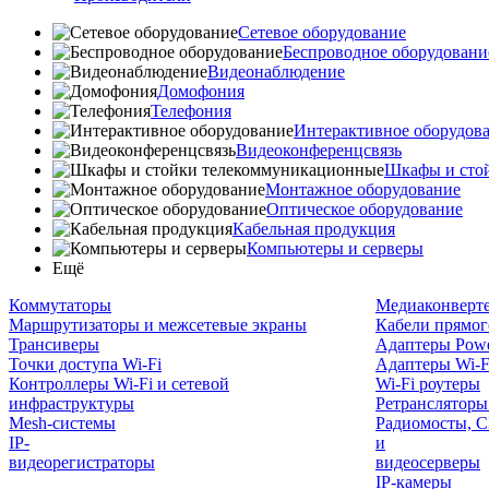
Сетевое оборудование
Беспроводное оборудовани
Видеонаблюдение
Домофония
Телефония
Интерактивное оборудов
Видеоконференцсвязь
Шкафы и сто
Монтажное оборудование
Оптическое оборудование
Кабельная продукция
Компьютеры и серверы
Ещё
Коммутаторы
Медиаконверт
Маршрутизаторы и межсетевые экраны
Кабели прямог
Трансиверы
Адаптеры Powe
Точки доступа Wi-Fi
Адаптеры Wi-F
Контроллеры Wi-Fi и сетевой
Wi-Fi роутеры
инфраструктуры
Ретрансляторы
Mesh-системы
Радиомосты, C
IP-
и
видеорегистраторы
видеосерверы
IP-камеры