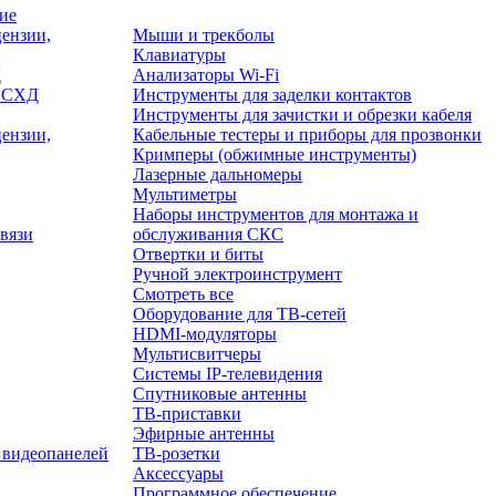
ие
ензии,
Мыши и трекболы
Клавиатуры
Д
Анализаторы Wi-Fi
/ СХД
Инструменты для заделки контактов
Инструменты для зачистки и обрезки кабеля
ензии,
Кабельные тестеры и приборы для прозвонки
Кримперы (обжимные инструменты)
Лазерные дальномеры
Мультиметры
Наборы инструментов для монтажа и
вязи
обслуживания СКС
Отвертки и биты
Ручной электроинструмент
Смотреть все
Оборудование для ТВ-сетей
HDMI-модуляторы
Мультисвитчеры
Системы IP-телевидения
Спутниковые антенны
ТВ-приставки
Эфирные антенны
 видеопанелей
ТВ-розетки
Аксессуары
Программное обеспечение