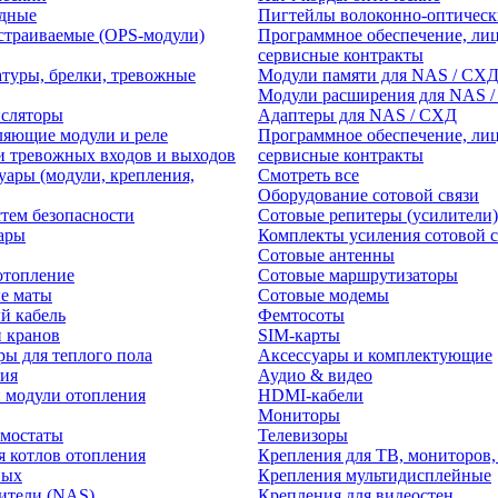
едные
Пигтейлы волоконно-оптическ
траиваемые (OPS-модули)
Программное обеспечение, лиц
сервисные контракты
атуры, брелки, тревожные
Модули памяти для NAS / СХ
Модули расширения для NAS 
нсляторы
Адаптеры для NAS / СХД
ляющие модули и реле
Программное обеспечение, лиц
и тревожных входов и выходов
сервисные контракты
уары (модули, крепления,
Смотреть все
Оборудование сотовой связи
тем безопасности
Сотовые репитеры (усилители)
ары
Комплекты усиления сотовой с
Сотовые антенны
отопление
Сотовые маршрутизаторы
е маты
Сотовые модемы
й кабель
Фемтосоты
и кранов
SIM-карты
ры для теплого пола
Аксессуары и комплектующие
ия
Аудио & видео
 модули отопления
HDMI-кабели
Мониторы
рмостаты
Телевизоры
я котлов отопления
Крепления для ТВ, мониторов,
ных
Крепления мультидисплейные
ители (NAS)
Крепления для видеостен