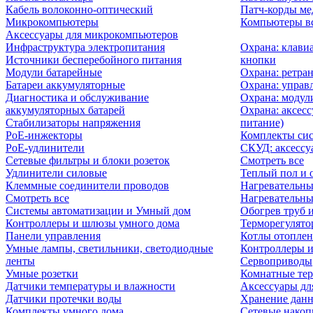
Кабель волоконно-оптический
Патч-корды м
Микрокомпьютеры
Компьютеры вс
Аксессуары для микрокомпьютеров
Инфраструктура электропитания
Охрана: клави
Источники бесперебойного питания
кнопки
Модули батарейные
Охрана: ретра
Батареи аккумуляторные
Охрана: управ
Диагностика и обслуживание
Охрана: модул
аккумуляторных батарей
Охрана: аксесс
Стабилизаторы напряжения
питание)
PoE-инжекторы
Комплекты сис
PoE-удлинители
СКУД: аксессу
Сетевые фильтры и блоки розеток
Смотреть все
Удлинители силовые
Теплый пол и 
Клеммные соединители проводов
Нагревательны
Смотреть все
Нагревательны
Системы автоматизации и Умный дом
Обогрев труб 
Контроллеры и шлюзы умного дома
Терморегулято
Панели управления
Котлы отоплен
Умные лампы, светильники, светодиодные
Контроллеры и
ленты
Сервоприводы
Умные розетки
Комнатные те
Датчики температуры и влажности
Аксессуары дл
Датчики протечки воды
Хранение дан
Комплекты умного дома
Сетевые накоп