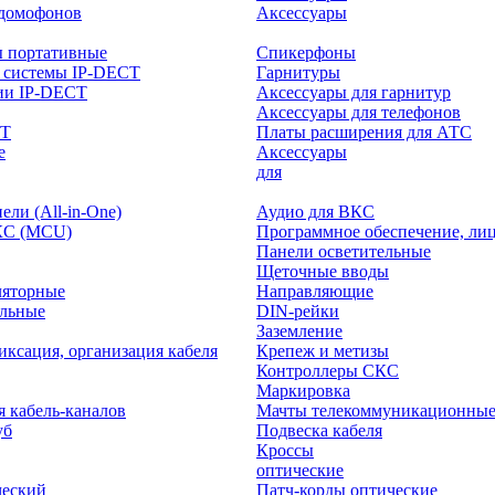
-домофонов
Аксессуары
ы портативные
Спикерфоны
 системы IP-DECT
Гарнитуры
ии IP-DECT
Аксессуары для гарнитур
Аксессуары для телефонов
CT
Платы расширения для АТС
е
Аксессуары
интерактивного
для
ли (All-in-One)
Аудио для ВКС
КС (MCU)
Программное обеспечение, ли
Панели осветительные
Щеточные вводы
ляторные
Направляющие
ольные
DIN-рейки
Заземление
иксация, организация кабеля
Крепеж и метизы
Контроллеры СКС
Маркировка
я кабель-каналов
Мачты телекоммуникационны
уб
Подвеска кабеля
Кроссы
оптические
ческий
Патч-корды оптические