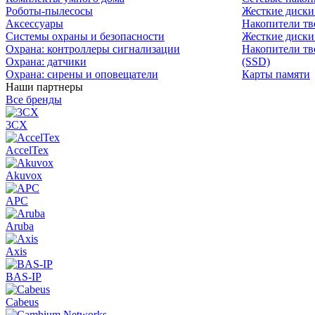
Роботы-пылесосы
Жесткие диск
Аксессуары
Накопители тв
Системы охраны и безопасности
Жесткие диски
Охрана: контроллеры сигнализации
Накопители тв
Охрана: датчики
(SSD)
Охрана: сирены и оповещатели
Карты памяти
Наши партнеры
Все бренды
3CX
AccelTex
Akuvox
APC
Aruba
Axis
BAS-IP
Cabeus