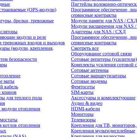
едные
Пигтейлы волоконно-оптическ
траиваемые (OPS-модули)
Программное обеспечение, лиц
сервисные контракты
атуры, брелки, тревожные
Модули памяти для NAS / СХ
Модули расширения для NAS 
нсляторы
Адаптеры для NAS / СХД
ляющие модули и реле
Программное обеспечение, лиц
и тревожных входов и выходов
сервисные контракты
уары (модули, крепления,
Смотреть все
Оборудование сотовой связи
тем безопасности
Сотовые репитеры (усилители)
ары
Комплекты усиления сотовой с
Сотовые антенны
отопление
Сотовые маршрутизаторы
е маты
Сотовые модемы
й кабель
Фемтосоты
и кранов
SIM-карты
ры для теплого пола
Аксессуары и комплектующие
ия
Аудио & видео
 модули отопления
HDMI-кабели
Мониторы
рмостаты
Телевизоры
я котлов отопления
Крепления для ТВ, мониторов,
ных
Крепления мультидисплейные
ители (NAS)
Крепления для видеостен