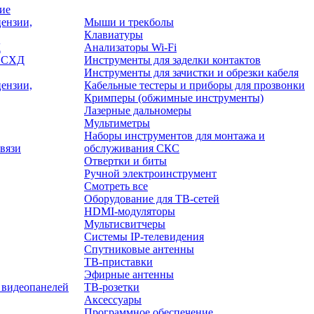
ие
ензии,
Мыши и трекболы
Клавиатуры
Д
Анализаторы Wi-Fi
/ СХД
Инструменты для заделки контактов
Инструменты для зачистки и обрезки кабеля
ензии,
Кабельные тестеры и приборы для прозвонки
Кримперы (обжимные инструменты)
Лазерные дальномеры
Мультиметры
Наборы инструментов для монтажа и
вязи
обслуживания СКС
Отвертки и биты
Ручной электроинструмент
Смотреть все
Оборудование для ТВ-сетей
HDMI-модуляторы
Мультисвитчеры
Системы IP-телевидения
Спутниковые антенны
ТВ-приставки
Эфирные антенны
 видеопанелей
ТВ-розетки
Аксессуары
Программное обеспечение