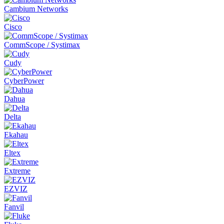
Cambium Networks
Cisco
CommScope / Systimax
Cudy
CyberPower
Dahua
Delta
Ekahau
Eltex
Extreme
EZVIZ
Fanvil