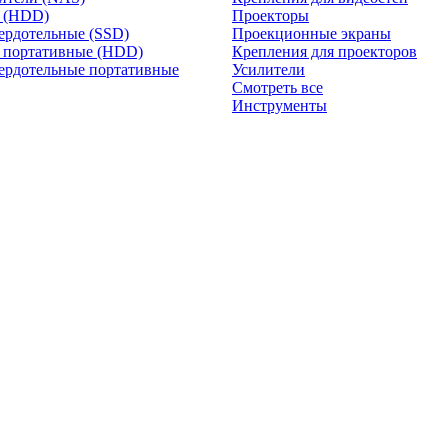
и (HDD)
Проекторы
ердотельные (SSD)
Проекционные экраны
 портативные (HDD)
Крепления для проекторов
ердотельные портативные
Усилители
Смотреть все
Инструменты