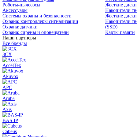
Роботы-пылесосы
Жесткие диск
Аксессуары
Накопители тв
Системы охраны и безопасности
Жесткие диски
Охрана: контроллеры сигнализации
Накопители тв
Охрана: датчики
(SSD)
Охрана: сирены и оповещатели
Карты памяти
Наши партнеры
Все бренды
3CX
AccelTex
Akuvox
APC
Aruba
Axis
BAS-IP
Cabeus