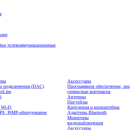
е
ание
йки телекоммуникационные
еры
Аксессуары
о подключения (DAC)
Программное обеспечение, лиц
rLine
сервисные контракты
i
Антенны
Пигтейлы
 Wi-Fi
Крепления и кронштейны
PE, PtMP-оборудование
Адаптеры Bluetooth
Мониторы
видеонаблюдения
Аксессуары