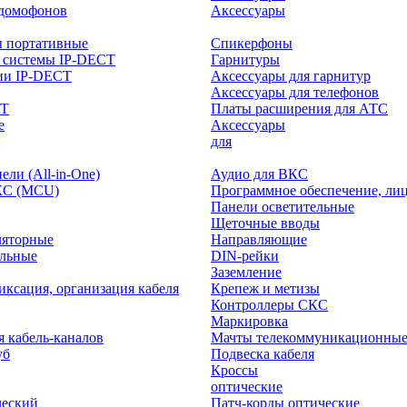
-домофонов
Аксессуары
ы портативные
Спикерфоны
 системы IP-DECT
Гарнитуры
ии IP-DECT
Аксессуары для гарнитур
Аксессуары для телефонов
CT
Платы расширения для АТС
е
Аксессуары
интерактивного
для
ли (All-in-One)
Аудио для ВКС
КС (MCU)
Программное обеспечение, ли
Панели осветительные
Щеточные вводы
ляторные
Направляющие
ольные
DIN-рейки
Заземление
иксация, организация кабеля
Крепеж и метизы
Контроллеры СКС
Маркировка
я кабель-каналов
Мачты телекоммуникационны
уб
Подвеска кабеля
Кроссы
оптические
ческий
Патч-корды оптические