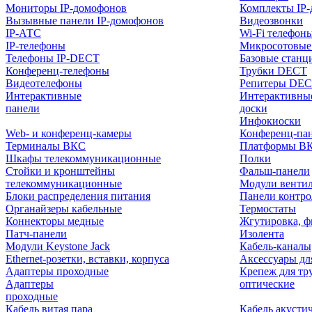
Мониторы IP-домофонов
Комплекты IP
Вызывные панели IP-домофонов
Видеозвонки
IP-АТС
Wi-Fi телефон
IP-телефоны
Микросотовые
Телефоны IP-DECT
Базовые станц
Конференц-телефоны
Трубки DECT
Видеотелефоны
Репитеры DE
Интерактивные
Интерактивны
панели
доски
Инфокиоски
Web- и конференц-камеры
Конференц-пане
Терминалы ВКС
Платформы В
Шкафы телекоммуникационные
Полки
Стойки и кронштейны
Фальш-панели
телекоммуникационные
Модули венти
Блоки распределения питания
Панели контр
Органайзеры кабельные
Термостаты
Коннекторы медные
Жгутировка, ф
Патч-панели
Изолента
Модули Keystone Jack
Кабель-каналы
Ethernet-розетки, вставки, корпуса
Аксессуары дл
Адаптеры проходные
Крепеж для тр
Адаптеры
оптические
проходные
Кабель витая пара
Кабель акусти