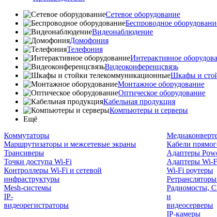
Сетевое оборудование
Беспроводное оборудовани
Видеонаблюдение
Домофония
Телефония
Интерактивное оборудов
Видеоконференцсвязь
Шкафы и сто
Монтажное оборудование
Оптическое оборудование
Кабельная продукция
Компьютеры и серверы
Ещё
Коммутаторы
Медиаконверт
Маршрутизаторы и межсетевые экраны
Кабели прямог
Трансиверы
Адаптеры Powe
Точки доступа Wi-Fi
Адаптеры Wi-F
Контроллеры Wi-Fi и сетевой
Wi-Fi роутеры
инфраструктуры
Ретрансляторы
Mesh-системы
Радиомосты, C
IP-
и
видеорегистраторы
видеосерверы
IP-камеры