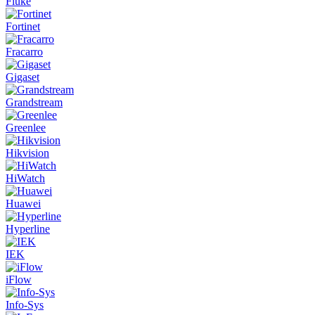
Fluke
Fortinet
Fracarro
Gigaset
Grandstream
Greenlee
Hikvision
HiWatch
Huawei
Hyperline
IEK
iFlow
Info-Sys