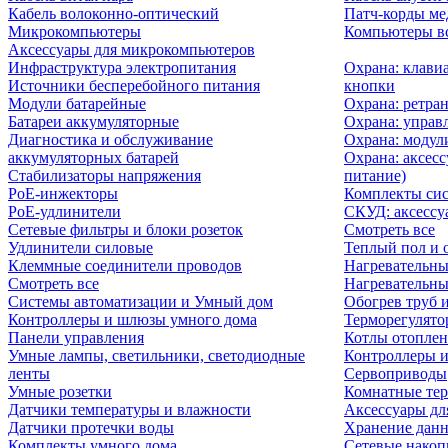
Кабель волоконно-оптический
Патч-корды м
Микрокомпьютеры
Компьютеры вс
Аксессуары для микрокомпьютеров
Инфраструктура электропитания
Охрана: клави
Источники бесперебойного питания
кнопки
Модули батарейные
Охрана: ретра
Батареи аккумуляторные
Охрана: управ
Диагностика и обслуживание
Охрана: модул
аккумуляторных батарей
Охрана: аксесс
Стабилизаторы напряжения
питание)
PoE-инжекторы
Комплекты сис
PoE-удлинители
СКУД: аксессу
Сетевые фильтры и блоки розеток
Смотреть все
Удлинители силовые
Теплый пол и 
Клеммные соединители проводов
Нагревательны
Смотреть все
Нагревательны
Системы автоматизации и Умный дом
Обогрев труб 
Контроллеры и шлюзы умного дома
Терморегулято
Панели управления
Котлы отоплен
Умные лампы, светильники, светодиодные
Контроллеры и
ленты
Сервоприводы
Умные розетки
Комнатные те
Датчики температуры и влажности
Аксессуары дл
Датчики протечки воды
Хранение дан
Комплекты умного дома
Сетевые накоп