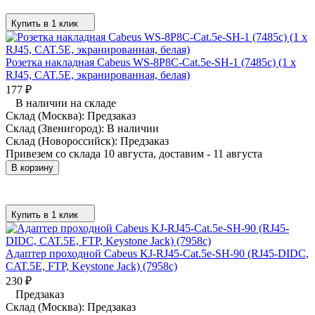
Купить в 1 клик
Розетка накладная Cabeus WS-8P8C-Cat.5e-SH-1 (7485c) (1 x
RJ45, CAT.5E, экранированная, белая)
177
₽
В наличии на складе
Склад (Москва):
Предзаказ
Склад (Звенигород):
В наличии
Склад (Новороссийск):
Предзаказ
Привезем со склада 10 августа, доставим - 11 августа
В корзину
Купить в 1 клик
Адаптер проходной Cabeus KJ-RJ45-Cat.5e-SH-90 (RJ45-DIDC,
CAT.5E, FTP, Keystone Jack) (7958c)
230
₽
Предзаказ
Склад (Москва):
Предзаказ