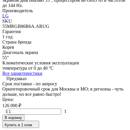
экраном диагональю 55", процессором α8 Gen3 AI и частотой
до 144 Hz.
Производитель
LG
SKU
55MRGB86B6A.ARUG
Гарантия
1 год
Страна бренда
Корея
Диагональ экрана
55"
Климатические условия эксплуатации
температура от 0 до 40 °C
Все характеристики
Предзаказ
Срок поставки - по запросу
Ориентировочный срок для Москвы и МО; в регионы - чуть
дольше, но все равно быстро!
Цена:
126 000
₽
1
1
В корзину
Купить в 1 клик