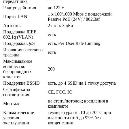
передатчика
Радиус действия
до 122 м
1 x 100/1000 Mbps с поддержкой
Порты LAN
Passive PoE (24V) / 802.3af
Антенны
2 шт. x 3 дБи
Поддержка IEEE
есть
802.1q (VLAN)
Поддержка QoS
есть, Per-User Rate Limiting
Изоляция гостевого
есть
трафика
Максимальное
количество
200
беспроводных
клиентов
Поддержка BSSID
есть, до 4 SSID на 1 точку доступа
Сертификаты
CE, FCC, IC
соответствия
на стену/потолок; крепления в
Монтаж
комплекте
Климатические
температура от -10 до 70° C при
условия
влажности от 5 до 95% без
эксплуатации
конденсации