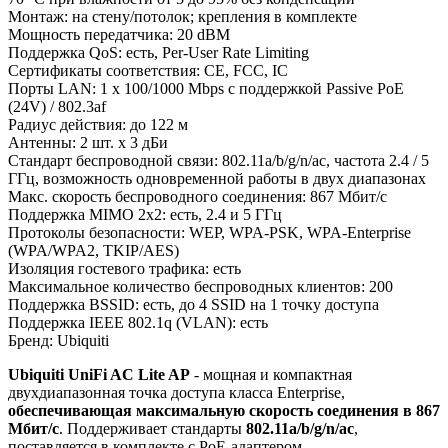
Монтаж: на стену/потолок; крепления в комплекте
Мощность передатчика: 20 dBM
Поддержка QoS: есть, Per-User Rate Limiting
Сертификаты соответствия: CE, FCC, IC
Порты LAN: 1 x 100/1000 Mbps с поддержкой Passive PoE
(24V) / 802.3af
Радиус действия: до 122 м
Антенны: 2 шт. x 3 дБи
Стандарт беспроводной связи: 802.11a/b/g/n/ac, частота 2.4 / 5
ГГц, возможность одновременной работы в двух диапазонах
Макс. скорость беспроводного соединения: 867 Мбит/с
Поддержка MIMO 2x2: есть, 2.4 и 5 ГГц
Протоколы безопасности: WEP, WPA-PSK, WPA-Enterprise
(WPA/WPA2, TKIP/AES)
Изоляция гостевого трафика: есть
Максимальное количество беспроводных клиентов: 200
Поддержка BSSID: есть, до 4 SSID на 1 точку доступа
Поддержка IEEE 802.1q (VLAN): есть
Бренд: Ubiquiti
Ubiquiti UniFi AC Lite AP
- мощная и компактная
двухдиапазонная точка доступа класса Enterprise,
обеспечивающая максимальную скорость соединения в 867
Мбит/с
. Поддерживает стандарты
802.11a/b/g/n/ac
,
поставляется в комплекте с PoE-адаптером.