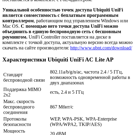
Уникальной особенностью точек доступа Ubiquiti UniFi
является совместимость с беплатным программным
контроллером
, работающим под управлением Windows или
Mac OS.
С помощью него точки доступа UniFi можно
объединить в единую беспроводную сеть с бесшовным
роумингом.
UniFi Controller поставляется на диске в
комплекте с точкой доступа, актуальную версию всегда можно
скачать на сайте производителя:
http://www.ubnt.com/download/
Характеристики Ubiquiti UniFi AC Lite AP
802.11a/b/g/n/ac, частота 2.4 / 5 ГГц,
Стандарт
возможность одновременной работы в
беспроводной связи
двух диапазонах
Поддержка MIMO
есть, 2.4 и 5 ГГц
2x2
Макс. скорость
беспроводного
867 Мбит/с
соединения
Протоколы
WEP, WPA-PSK, WPA-Enterprise
безопасности
(WPA/WPA2, TKIP/AES)
Мощность
20 dBM